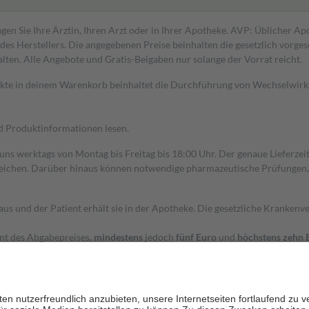
gen Sie Ihre Ärztin, Ihren Arzt oder in Ihrer Apotheke. AVP: Üblicher A
s Herstellers. Die angegebenen Preise beinhalten die gesetzlich vorgesc
alten. Alle Angebote und Gratis-Beigaben nur solange der Vorrat reicht.
dukte in deinem Warenkorb beinhaltet die Durchführung von Wechselwir
nd Produktinformationen lesen.
 uns werktags von Montag bis Freitag bis 18:00 Uhr. Der genaue Lieferze
ichen. Darüber hinaus können notwendige pharmazeutische Prüfungen, die
aus und der Patient erhält sie in der Apotheke. Die gesetzliche Krankenv
ent des Abgabepreises,
mindestens
jedoch
fünf Euro
und
höchstens zehn 
zehn Prozent der Kosten sowie zehn Euro je Verordnung.
rken und die besondere Stellung der Familie zu unterstützen, fallen
kein