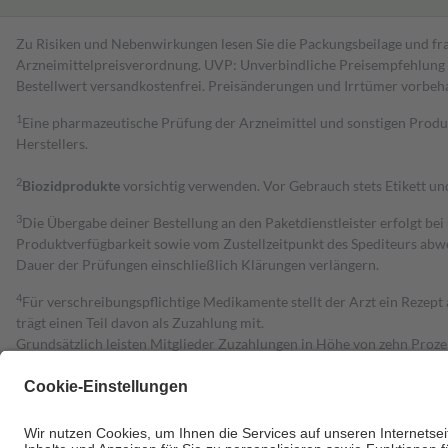
Zu Risiken und Nebenwirkungen lesen Sie die Packungsbeilage und fra
Arzneimittelpreisverordnung. UVP: Unverbindliche Preisempfehlung de
Bestell­wert versand­kosten­frei. Preisänderungen und Irrtümer vorbeh
1
Eine pharmazeutische Prüfung der Arzneimittel und sonstigen Pro
Herstellers.
2
Biozidprodukte
vorsichtig verwenden. Vor Gebrauch stets Etikett u
3
Die Übergabe deiner Bestellung an den Paketdienstleister erfolgt bei
Produktverfügbarkeit sowie vom Zustellzeitpunkt des Spediteurs abwe
Dauer der Prüfungen einschließlich Klärungen verlängern.
4
Für verschreibungspflichtige Medikamente stellt der Arzt ein Rezept 
trägt einen Teil davon als Zuzahlung mit.
Grundsätzlich leisten Mitglieder Zuzahlungen in Höhe von zehn Proz
zu entrichten.
Diese Regeln gelten grundsätzlich auch für Online-Apotheken.
Bei Heilmitteln und häuslicher Krankenpflege beträgt die Zuzahlung 
Um das Engagement der Versicherten für ihre eigene Gesundheit zu stä