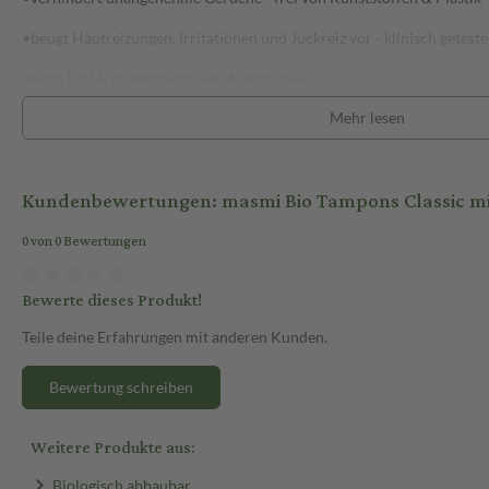
•beugt Hautreizungen, Irritationen und Juckreiz vor - klinisch geteste
•auch für Hypoallergiker eine Alternative
Mehr lesen
•100% Bio Baumwolle - Innen & Außen !
•100% free from - ohne Kompromisse !
Kundenbewertungen: masmi Bio Tampons Classic mi
•pH - neutral
0 von 0 Bewertungen
•Parfümfrei
•Chlorfrei
Bewerte dieses Produkt!
•Dioxinfrei
Teile deine Erfahrungen mit anderen Kunden.
•Pestizidfrei
Bewertung schreiben
•Herbizidfrei
Weitere Produkte aus:
•Viskosefrei
•Reyon frei
Biologisch abbaubar