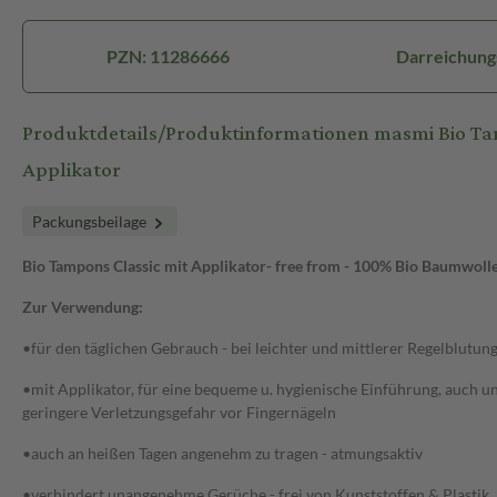
PZN: 11286666
Darreichung
Produktdetails/Produktinformationen masmi Bio Ta
Applikator
Packungsbeilage
Bio Tampons Classic mit Applikator- free from - 100% Bio Baumwoll
Zur Verwendung:
•für den täglichen Gebrauch - bei leichter und mittlerer Regelblutun
•mit Applikator, für eine bequeme u. hygienische Einführung, auch un
geringere Verletzungsgefahr vor Fingernägeln
•auch an heißen Tagen angenehm zu tragen - atmungsaktiv
•verhindert unangenehme Gerüche - frei von Kunststoffen & Plastik