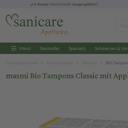
3
E-Rezept:
Heute bestellt,
morgen geliefert
Menü
Bestseller
Sparsets
Schmerzen & Ver
Frauengesundheit
Damenhygiene
Tampons
BIO Tampon
masmi Bio Tampons Classic mit App