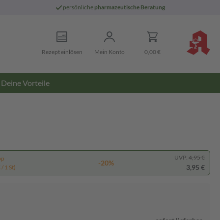
persönliche
pharmazeutische Beratung
Rezept einlösen
Mein Konto
0,00 €
Deine Vorteile
UVP:
4,95 €
pp
-20%
3,95 €
/ 1 St)