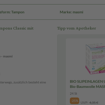
sform: Tampon
Marke: masmi
mpons Classic mit
Tipp vom Apotheker
e - masmi
g
BIO SLIPEINLAGEN U
terwegs, zusätzlich besteht eine
Bio-Baumwolle MASM
24 St
-25%
UVP:
4,35 €