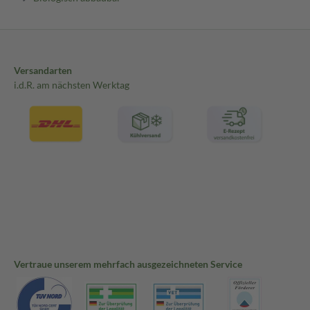
•Zellulosefrei
•ohne Kunststoffe
Versandarten
•keine Tierversuche
i.d.R. am nächsten Werktag
Vertraue unserem mehrfach ausgezeichneten Service