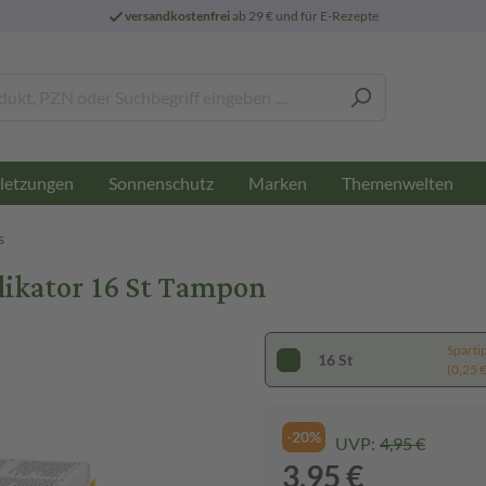
versandkostenfrei
ab 29 € und für E-Rezepte
letzungen
Sonnenschutz
Marken
Themenwelten
s
likator 16 St Tampon
Sparti
16 St
(0,25 € 
-20%
UVP:
4,95 €
3,95 €