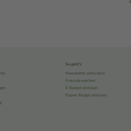
e
So geht's
nto
Newsletter anfordern
Freunde werben
gen
E-Rezept einlösen
Papier Rezept einlösen
g