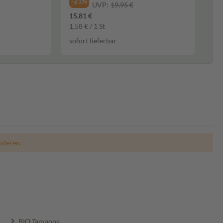
-21%
UVP:
19,95 €
15,81 €
1,58 € / 1 St
sofort lieferbar
nderen.
BIO Tampons