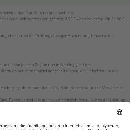
pothekenverkaufspreis berechnet nach der
hriebene Mehrwertsteuer, ggf. zzgl. 3,95 € Versandkosten. Ab 29,00 €
kungschecks und die Prüfung etwaiger Anwendungshinweise des
itpunkt kann je nach Region und in Abhängigkeit der
 zu deiner Arzneimittelsicherheit dienen, die Lieferfrist um die
ersicherung übernimmt in der Regel die Kosten dafür, der Versicherte
Euro.
Es sind jedoch nie mehr als die tatsächlichen Kosten der Leistung
e Zuzahlungen
an bei: