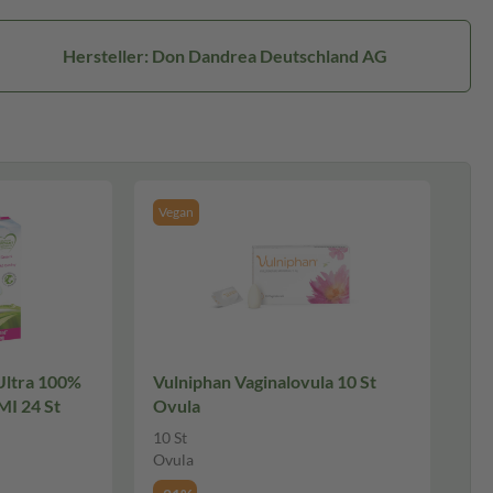
Hersteller: Don Dandrea Deutschland AG
Vegan
ltra 100%
Vulniphan Vaginalovula 10 St
I 24 St
Ovula
10 St
Ovula