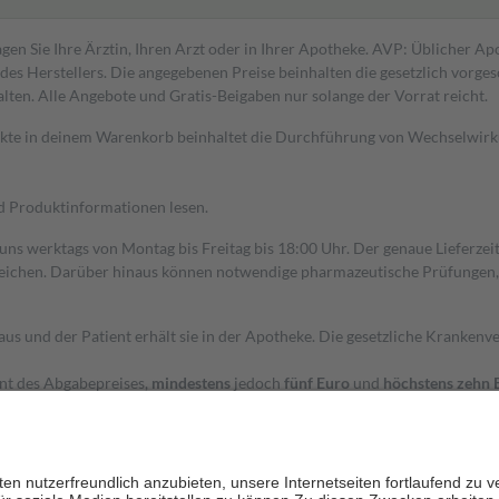
gen Sie Ihre Ärztin, Ihren Arzt oder in Ihrer Apotheke. AVP: Üblicher A
s Herstellers. Die angegebenen Preise beinhalten die gesetzlich vorgesc
alten. Alle Angebote und Gratis-Beigaben nur solange der Vorrat reicht.
dukte in deinem Warenkorb beinhaltet die Durchführung von Wechselwir
nd Produktinformationen lesen.
 uns werktags von Montag bis Freitag bis 18:00 Uhr. Der genaue Lieferze
ichen. Darüber hinaus können notwendige pharmazeutische Prüfungen, die
aus und der Patient erhält sie in der Apotheke. Die gesetzliche Krankenv
ent des Abgabepreises,
mindestens
jedoch
fünf Euro
und
höchstens zehn 
zehn Prozent der Kosten sowie zehn Euro je Verordnung.
rken und die besondere Stellung der Familie zu unterstützen, fallen
kein