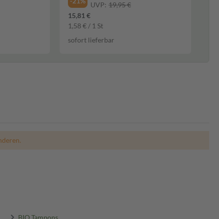
-21%
UVP:
19,95 €
15,81 €
1,58 € / 1 St
sofort lieferbar
nderen.
BIO Tampons