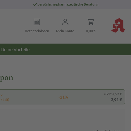
persönliche
pharmazeutische Beratung
Rezept einlösen
Mein Konto
0,00 €
Deine Vorteile
mpon
UVP:
4,95 €
pp
-21%
3,91 €
/ 1 St)