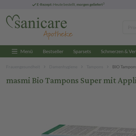
3
E-Rezept:
Heute bestellt,
morgen geliefert
Menü
Bestseller
Sparsets
Schmerzen & Ver
Frauengesundheit
Damenhygiene
Tampons
BIO Tampon
masmi Bio Tampons Super mit Appl