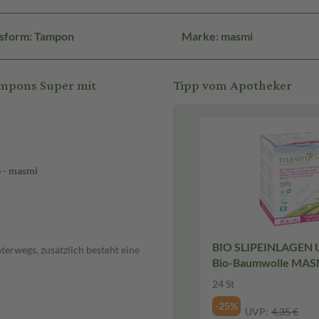
sform: Tampon
Marke: masmi
ampons Super mit
Tipp vom Apotheker
e - masmi
BIO SLIPEINLAGEN U
terwegs, zusätzlich besteht eine
Bio-Baumwolle MASM
24 St
-25%
UVP:
4,35 €