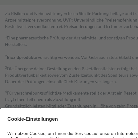
Zu Risiken und Nebenwirkungen lesen Sie die Packungsbeilage und fra
Arzneimittelpreisverordnung. UVP: Unverbindliche Preisempfehlung de
Bestell­wert versand­kosten­frei. Preisänderungen und Irrtümer vorbeh
1
Eine pharmazeutische Prüfung der Arzneimittel und sonstigen Pro
Herstellers.
2
Biozidprodukte
vorsichtig verwenden. Vor Gebrauch stets Etikett u
3
Die Übergabe deiner Bestellung an den Paketdienstleister erfolgt bei
Produktverfügbarkeit sowie vom Zustellzeitpunkt des Spediteurs abwe
Dauer der Prüfungen einschließlich Klärungen verlängern.
4
Für verschreibungspflichtige Medikamente stellt der Arzt ein Rezept 
trägt einen Teil davon als Zuzahlung mit.
Grundsätzlich leisten Mitglieder Zuzahlungen in Höhe von zehn Proz
zu entrichten.
Diese Regeln gelten grundsätzlich auch für Online-Apotheken.
Bei Heilmitteln und häuslicher Krankenpflege beträgt die Zuzahlung 
Um das Engagement der Versicherten für ihre eigene Gesundheit zu stä