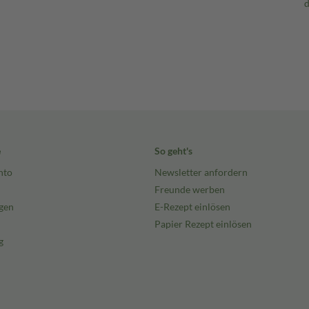
nutzung von Produkten aus 100%
milieu, reduziert den
 Schleimhaut zu stören
e
So geht's
kleben.
nto
Newsletter anfordern
Freunde werben
gen
E-Rezept einlösen
Irritationen vor
Papier Rezept einlösen
g
men gewonnen wird
ologisch abbaubar