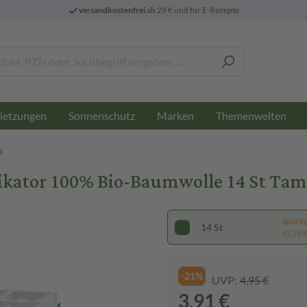
versandkostenfrei
ab 29 € und für E-Rezepte
letzungen
Sonnenschutz
Marken
Themenwelten
s
ikator 100% Bio-Baumwolle 14 St Ta
Sparti
14 St
(0,28 € 
-21%
UVP:
4,95 €
3,91 €