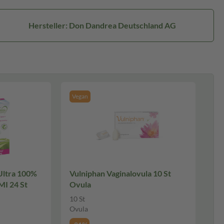
Hersteller: Don Dandrea Deutschland AG
Vegan
ltra 100%
Vulniphan Vaginalovula 10 St
I 24 St
Ovula
10 St
Ovula