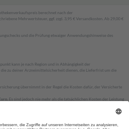
pothekenverkaufspreis berechnet nach der
hriebene Mehrwertsteuer, ggf. zzgl. 3,95 € Versandkosten. Ab 29,00 €
kungschecks und die Prüfung etwaiger Anwendungshinweise des
itpunkt kann je nach Region und in Abhängigkeit der
 zu deiner Arzneimittelsicherheit dienen, die Lieferfrist um die
ersicherung übernimmt in der Regel die Kosten dafür, der Versicherte
Euro.
Es sind jedoch nie mehr als die tatsächlichen Kosten der Leistung
e Zuzahlungen
an bei: