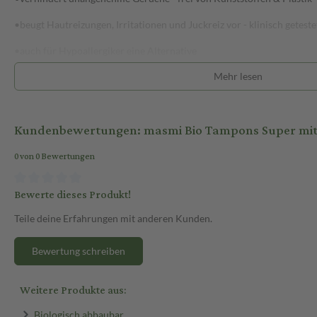
•beugt Hautreizungen, Irritationen und Juckreiz vor - klinisch geteste
•auch für Hypoallergiker eine Alternative
Mehr lesen
Kundenbewertungen: masmi Bio Tampons Super mit
•100% Bio Baumwolle - Innen & Außen !
0 von 0 Bewertungen
•100% free from - ohne Kompromisse !
•pH - neutral
Bewerte dieses Produkt!
•Parfümfrei
Teile deine Erfahrungen mit anderen Kunden.
•Chlorfrei
Bewertung schreiben
•Dioxinfrei
Weitere Produkte aus:
•Pestizidfrei
•Herbizidfrei
Biologisch abbaubar