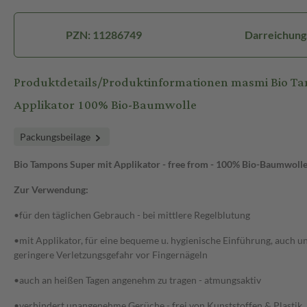
PZN: 11286749
Darreichung
Produktdetails/Produktinformationen masmi Bio T
Applikator 100% Bio-Baumwolle
Packungsbeilage
Bio Tampons Super mit Applikator - free from - 100% Bio-Baumwoll
Zur Verwendung:
•für den täglichen Gebrauch - bei mittlere Regelblutung
•mit Applikator, für eine bequeme u. hygienische Einführung, auch un
geringere Verletzungsgefahr vor Fingernägeln
•auch an heißen Tagen angenehm zu tragen - atmungsaktiv
•verhindert unangenehme Gerüche - frei von Kunststoffen & Plastik