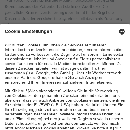
Für verschreibungspflichtige Medikamente stellt der Arzt ein
Rezept aus und der Patient erhält sie in der Apotheke. Die
gesetzliche Krankenversicherung übernimmt in der Regel die
Kosten dafür, der Versicherte trägt einen Teil davon als Zuzahlung
mit.
Grundsätzlich leisten Mitglieder Zuzahlungen in Höhe von zehn
Prozent des Abgabepreises,
mindestens
jedoch
fünf Euro
und
höchstens zehn Euro.
Es sind jedoch nie mehr als die tatsächlichen
Kosten der Leistung zu entrichten.
Diese Regeln gelten grundsätzlich auch für Online-Apotheken.
Bei Heilmitteln und häuslicher Krankenpflege beträgt die
Zuzahlung zehn Prozent der Kosten sowie zehn Euro je
Verordnung.
Um das Engagement der Versicherten für ihre eigene Gesundheit zu
stärken und die besondere Stellung der Familie zu unterstützen,
fallen
keine Zuzahlungen
an bei:
• Kindern und Jugendlichen bis zum vollendeten 18. Lebensjahr
mit Ausnahme der Fahrkosten
• Untersuchungen zur Vorsorge und Früherkennung, die von der
GKV getragen werden
• empfohlenen Schutzimpfungen
• Harn- und Blutteststreifen