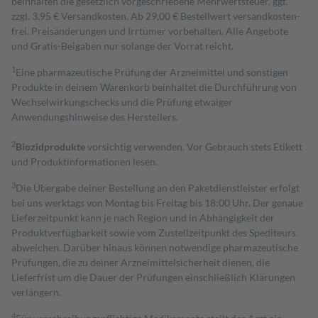
beinhalten die gesetzlich vorgeschriebene Mehrwertsteuer, ggf.
zzgl. 3,95 € Versandkosten. Ab 29,00 € Bestell­wert versand­kosten­
frei. Preisänderungen und Irrtümer vorbehalten. Alle Angebote
und Gratis-Beigaben nur solange der Vorrat reicht.
1
Eine pharmazeutische Prüfung der Arzneimittel und sonstigen
Produkte in deinem Warenkorb beinhaltet die Durchführung von
Wechselwirkungschecks und die Prüfung etwaiger
Anwendungshinweise des Herstellers.
2
Biozidprodukte
vorsichtig verwenden. Vor Gebrauch stets Etikett
und Produktinformationen lesen.
3
Die Übergabe deiner Bestellung an den Paketdienstleister erfolgt
bei uns werktags von Montag bis Freitag bis 18:00 Uhr. Der genaue
Lieferzeitpunkt kann je nach Region und in Abhängigkeit der
Produktverfügbarkeit sowie vom Zustellzeitpunkt des Spediteurs
abweichen. Darüber hinaus können notwendige pharmazeutische
Prüfungen, die zu deiner Arzneimittelsicherheit dienen, die
Lieferfrist um die Dauer der Prüfungen einschließlich Klärungen
verlängern.
4