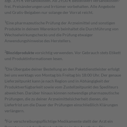
zzgl. 3,95 € Versandkosten. Ab 29,00 € Bestell­wert versand­kosten­
frei. Preisänderungen und Irrtümer vorbehalten. Alle Angebote
und Gratis-Beigaben nur solange der Vorrat reicht.
1
Eine pharmazeutische Prüfung der Arzneimittel und sonstigen
Produkte in deinem Warenkorb beinhaltet die Durchführung von
Wechselwirkungschecks und die Prüfung etwaiger
Anwendungshinweise des Herstellers.
2
Biozidprodukte
vorsichtig verwenden. Vor Gebrauch stets Etikett
und Produktinformationen lesen.
3
Die Übergabe deiner Bestellung an den Paketdienstleister erfolgt
bei uns werktags von Montag bis Freitag bis 18:00 Uhr. Der genaue
Lieferzeitpunkt kann je nach Region und in Abhängigkeit der
Produktverfügbarkeit sowie vom Zustellzeitpunkt des Spediteurs
abweichen. Darüber hinaus können notwendige pharmazeutische
Prüfungen, die zu deiner Arzneimittelsicherheit dienen, die
Lieferfrist um die Dauer der Prüfungen einschließlich Klärungen
verlängern.
4
Für verschreibungspflichtige Medikamente stellt der Arzt ein