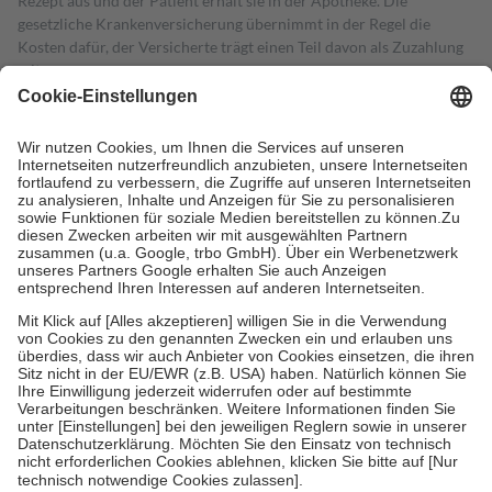
Rezept aus und der Patient erhält sie in der Apotheke. Die
gesetzliche Krankenversicherung übernimmt in der Regel die
Kosten dafür, der Versicherte trägt einen Teil davon als Zuzahlung
mit.
Grundsätzlich leisten Mitglieder Zuzahlungen in Höhe von zehn
Prozent des Abgabepreises,
mindestens
jedoch
fünf Euro
und
höchstens zehn Euro.
Es sind jedoch nie mehr als die tatsächlichen
Kosten der Leistung zu entrichten.
Diese Regeln gelten grundsätzlich auch für Online-Apotheken.
Bei Heilmitteln und häuslicher Krankenpflege beträgt die
Zuzahlung zehn Prozent der Kosten sowie zehn Euro je
Verordnung.
Um das Engagement der Versicherten für ihre eigene Gesundheit zu
stärken und die besondere Stellung der Familie zu unterstützen,
fallen
keine Zuzahlungen
an bei:
• Kindern und Jugendlichen bis zum vollendeten 18. Lebensjahr
mit Ausnahme der Fahrkosten
• Untersuchungen zur Vorsorge und Früherkennung, die von der
GKV getragen werden
• empfohlenen Schutzimpfungen
• Harn- und Blutteststreifen