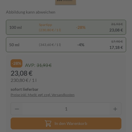
Abbildung kann abweichen
31,93 €
Spartipp
100 ml
-28%
23,08 €
(230,80 € / 1 l)
17,90 €
50 ml
-4%
(343,60 € / 1 l)
17,18 €
-28%
AVP:
31,93 €
23,08 €
230,80 € / 1 l
sofort lieferbar
Preise inkl. MwSt. ggf. zzgl. Versandkosten
In den Warenkorb