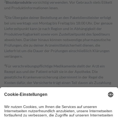
2
Biozidprodukte
vorsichtig verwenden. Vor Gebrauch stets Etikett
und Produktinformationen lesen.
3
Die Übergabe deiner Bestellung an den Paketdienstleister erfolgt
bei uns werktags von Montag bis Freitag bis 18:00 Uhr. Der genaue
Lieferzeitpunkt kann je nach Region und in Abhängigkeit der
Produktverfügbarkeit sowie vom Zustellzeitpunkt des Spediteurs
abweichen. Darüber hinaus können notwendige pharmazeutische
Prüfungen, die zu deiner Arzneimittelsicherheit dienen, die
Lieferfrist um die Dauer der Prüfungen einschließlich Klärungen
verlängern.
4
Für verschreibungspflichtige Medikamente stellt der Arzt ein
Rezept aus und der Patient erhält sie in der Apotheke. Die
gesetzliche Krankenversicherung übernimmt in der Regel die
Kosten dafür, der Versicherte trägt einen Teil davon als Zuzahlung
mit.
Grundsätzlich leisten Mitglieder Zuzahlungen in Höhe von zehn
Prozent des Abgabepreises,
mindestens
jedoch
fünf Euro
und
höchstens zehn Euro.
Es sind jedoch nie mehr als die tatsächlichen
Kosten der Leistung zu entrichten.
Diese Regeln gelten grundsätzlich auch für Online-Apotheken.