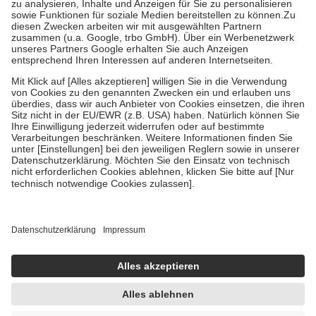
Bei Heilmitteln und häuslicher Krankenpflege beträgt die
Zuzahlung zehn Prozent der Kosten sowie zehn Euro je
Verordnung.
Um das Engagement der Versicherten für ihre eigene Gesundheit zu
stärken und die besondere Stellung der Familie zu unterstützen,
fallen
keine Zuzahlungen
an bei:
• Kindern und Jugendlichen bis zum vollendeten 18. Lebensjahr
mit Ausnahme der Fahrkosten
• Untersuchungen zur Vorsorge und Früherkennung, die von der
GKV getragen werden
• empfohlenen Schutzimpfungen
• Harn- und Blutteststreifen
Wir nutzen Trusted Shops als unabhängigen Dienstleister für die
Einholung von Bewertungen. Trusted Shops hat Maßnahmen
getroffen, um sicherzustellen, dass es sich um echte Bewertungen
handelt. Mehr Informationen findest du hier:
https://help.etrusted.com/hc/de/articles/4419944605341
Einige Bilder und Inhalte wurden unter Zuhilfenahme künstlicher
Intelligenz erstellt.