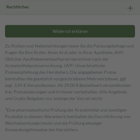
Rechtliches
Widerruf erklären
Zu Risiken und Nebenwirkungen lesen Sie die Packungsbeilage und
fragen Sie Ihre Ärztin, Ihren Arzt oder in Ihrer Apotheke. AVP:
Üblicher Apothekenverkaufspreis berechnet nach der
Arzneimittelpreisverordnung. UVP: Unverbindliche
Preisempfehlung des Herstellers. Die angegebenen Preise
beinhalten die gesetzlich vorgeschriebene Mehrwertsteuer, ggf.
zzgl. 3,95 € Versandkosten. Ab 29,00 € Bestell­wert versand­kosten­
frei. Preisänderungen und Irrtümer vorbehalten. Alle Angebote
und Gratis-Beigaben nur solange der Vorrat reicht.
1
Eine pharmazeutische Prüfung der Arzneimittel und sonstigen
Produkte in deinem Warenkorb beinhaltet die Durchführung von
Wechselwirkungschecks und die Prüfung etwaiger
Anwendungshinweise des Herstellers.