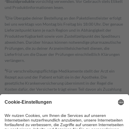
2
Biozidprodukte
vorsichtig verwenden. Vor Gebrauch stets Etikett
und Produktinformationen lesen.
3
Die Übergabe deiner Bestellung an den Paketdienstleister erfolgt
bei uns werktags von Montag bis Freitag bis 18:00 Uhr. Der genaue
Lieferzeitpunkt kann je nach Region und in Abhängigkeit der
Produktverfügbarkeit sowie vom Zustellzeitpunkt des Spediteurs
abweichen. Darüber hinaus können notwendige pharmazeutische
Prüfungen, die zu deiner Arzneimittelsicherheit dienen, die
Lieferfrist um die Dauer der Prüfungen einschließlich Klärungen
verlängern.
4
Für verschreibungspflichtige Medikamente stellt der Arzt ein
Rezept aus und der Patient erhält sie in der Apotheke. Die
gesetzliche Krankenversicherung übernimmt in der Regel die
Kosten dafür, der Versicherte trägt einen Teil davon als Zuzahlung
mit.
Grundsätzlich leisten Mitglieder Zuzahlungen in Höhe von zehn
Prozent des Abgabepreises,
mindestens
jedoch
fünf Euro
und
höchstens zehn Euro.
Es sind jedoch nie mehr als die tatsächlichen
Kosten der Leistung zu entrichten.
Diese Regeln gelten grundsätzlich auch für Online-Apotheken.