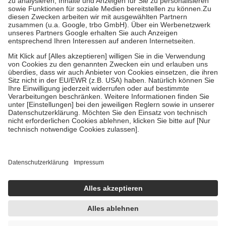
Bei Heilmitteln und häuslicher Krankenpflege beträgt die
Zuzahlung zehn Prozent der Kosten sowie zehn Euro je
Verordnung.
Um das Engagement der Versicherten für ihre eigene Gesundheit zu
stärken und die besondere Stellung der Familie zu unterstützen,
fallen
keine Zuzahlungen
an bei:
• Kindern und Jugendlichen bis zum vollendeten 18. Lebensjahr
mit Ausnahme der Fahrkosten
• Untersuchungen zur Vorsorge und Früherkennung, die von der
GKV getragen werden
• empfohlenen Schutzimpfungen
• Harn- und Blutteststreifen
Wir nutzen Trusted Shops als unabhängigen Dienstleister für die
Einholung von Bewertungen. Trusted Shops hat Maßnahmen
getroffen, um sicherzustellen, dass es sich um echte Bewertungen
handelt. Mehr Informationen findest du hier:
https://help.etrusted.com/hc/de/articles/4419944605341
Einige Bilder und Inhalte wurden unter Zuhilfenahme künstlicher
Intelligenz erstellt.