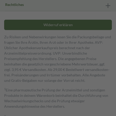
Rechtliches
Widerruf erklären
Zu Risiken und Nebenwirkungen lesen Sie die Packungsbeilage und
fragen Sie Ihre Ärztin, Ihren Arzt oder in Ihrer Apotheke. AVP:
Üblicher Apothekenverkaufspreis berechnet nach der
Arzneimittelpreisverordnung. UVP: Unverbindliche
Preisempfehlung des Herstellers. Die angegebenen Preise
beinhalten die gesetzlich vorgeschriebene Mehrwertsteuer, ggf.
zzgl. 3,95 € Versandkosten. Ab 29,00 € Bestell­wert versand­kosten­
frei. Preisänderungen und Irrtümer vorbehalten. Alle Angebote
und Gratis-Beigaben nur solange der Vorrat reicht.
1
Eine pharmazeutische Prüfung der Arzneimittel und sonstigen
Produkte in deinem Warenkorb beinhaltet die Durchführung von
Wechselwirkungschecks und die Prüfung etwaiger
Anwendungshinweise des Herstellers.