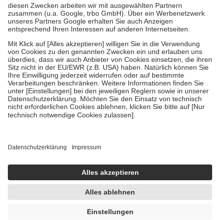
Zuzahlung zehn Prozent der Kosten sowie zehn Euro je
Verordnung.
Um das Engagement der Versicherten für ihre eigene Gesundheit zu
stärken und die besondere Stellung der Familie zu unterstützen,
fallen
keine Zuzahlungen
an bei:
• Kindern und Jugendlichen bis zum vollendeten 18. Lebensjahr
mit Ausnahme der Fahrkosten
• Untersuchungen zur Vorsorge und Früherkennung, die von der
GKV getragen werden
• empfohlenen Schutzimpfungen
• Harn- und Blutteststreifen
Wir nutzen Trusted Shops als unabhängigen Dienstleister für die
Einholung von Bewertungen. Trusted Shops hat Maßnahmen
getroffen, um sicherzustellen, dass es sich um echte Bewertungen
handelt. Mehr Informationen findest du hier:
https://help.etrusted.com/hc/de/articles/4419944605341
Einige Bilder und Inhalte wurden unter Zuhilfenahme künstlicher
Intelligenz erstellt.
UVP:
14,99 €