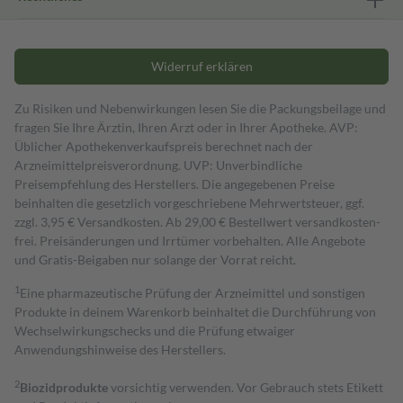
Widerruf erklären
Zu Risiken und Nebenwirkungen lesen Sie die Packungsbeilage und
fragen Sie Ihre Ärztin, Ihren Arzt oder in Ihrer Apotheke. AVP:
Üblicher Apothekenverkaufspreis berechnet nach der
Arzneimittelpreisverordnung. UVP: Unverbindliche
Preisempfehlung des Herstellers. Die angegebenen Preise
beinhalten die gesetzlich vorgeschriebene Mehrwertsteuer, ggf.
zzgl. 3,95 € Versandkosten. Ab 29,00 € Bestell­wert versand­kosten­
frei. Preisänderungen und Irrtümer vorbehalten. Alle Angebote
und Gratis-Beigaben nur solange der Vorrat reicht.
1
Eine pharmazeutische Prüfung der Arzneimittel und sonstigen
Produkte in deinem Warenkorb beinhaltet die Durchführung von
Wechselwirkungschecks und die Prüfung etwaiger
Anwendungshinweise des Herstellers.
2
Biozidprodukte
vorsichtig verwenden. Vor Gebrauch stets Etikett