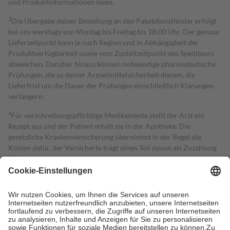
und Produktinformationen lesen.
3
Die Übergabe deiner Bestellung an den Paketdienstleister erfolgt
bei uns werktags von Montag bis Freitag bis 18:00 Uhr. Der genaue
Lieferzeitpunkt kann je nach Region und in Abhängigkeit der
Produktverfügbarkeit sowie vom Zustellzeitpunkt des Spediteurs
abweichen. Darüber hinaus können notwendige pharmazeutische
Prüfungen, die zu deiner Arzneimittelsicherheit dienen, die
Lieferfrist um die Dauer der Prüfungen einschließlich Klärungen
verlängern.
4
Für verschreibungspflichtige Medikamente stellt der Arzt ein
Rezept aus und der Patient erhält sie in der Apotheke. Die
gesetzliche Krankenversicherung übernimmt in der Regel die
Kosten dafür, der Versicherte trägt einen Teil davon als Zuzahlung
mit.
Grundsätzlich leisten Mitglieder Zuzahlungen in Höhe von zehn
Prozent des Abgabepreises,
mindestens
jedoch
fünf Euro
und
höchstens zehn Euro.
Es sind jedoch nie mehr als die tatsächlichen
Kosten der Leistung zu entrichten.
Diese Regeln gelten grundsätzlich auch für Online-Apotheken.
Bei Heilmitteln und häuslicher Krankenpflege beträgt die