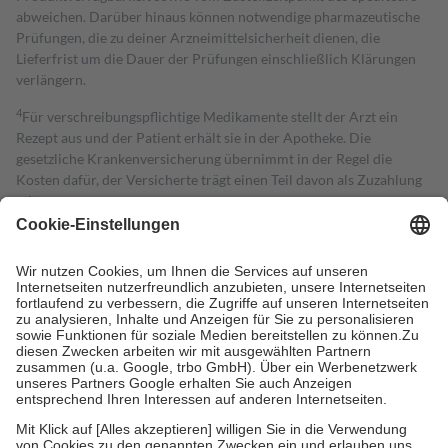
abweichen. Darüber hinaus können notwendige pharmazeutische
Prüfungen, die zu deiner Arzneimittelsicherheit dienen, die
Lieferfrist um die Dauer der Prüfungen einschließlich Klärungen
verlängern.
4
Für verschreibungspflichtige Medikamente stellt der Arzt ein
Rezept aus und der Patient erhält sie in der Apotheke. Die
gesetzliche Krankenversicherung übernimmt in der Regel die
Kosten dafür, der Versicherte trägt einen Teil davon als Zuzahlung
mit.
Grundsätzlich leisten Mitglieder Zuzahlungen in Höhe von zehn
Prozent des Abgabepreises,
mindestens
jedoch
fünf Euro
und
höchstens zehn Euro.
Es sind jedoch nie mehr als die tatsächlichen
Kosten der Leistung zu entrichten.
Diese Regeln gelten grundsätzlich auch für Online-Apotheken.
Bei Heilmitteln und häuslicher Krankenpflege beträgt die
Zuzahlung zehn Prozent der Kosten sowie zehn Euro je
Verordnung.
Um das Engagement der Versicherten für ihre eigene Gesundheit zu
stärken und die besondere Stellung der Familie zu unterstützen,
fallen
keine Zuzahlungen
an bei: