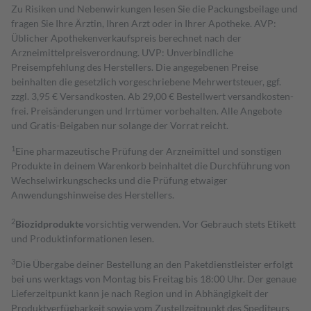
Zu Risiken und Nebenwirkungen lesen Sie die Packungsbeilage und
fragen Sie Ihre Ärztin, Ihren Arzt oder in Ihrer Apotheke. AVP:
Üblicher Apothekenverkaufspreis berechnet nach der
Arzneimittelpreisverordnung. UVP: Unverbindliche
Preisempfehlung des Herstellers. Die angegebenen Preise
beinhalten die gesetzlich vorgeschriebene Mehrwertsteuer, ggf.
zzgl. 3,95 € Versandkosten. Ab 29,00 € Bestell­wert versand­kosten­
frei. Preisänderungen und Irrtümer vorbehalten. Alle Angebote
und Gratis-Beigaben nur solange der Vorrat reicht.
1
Eine pharmazeutische Prüfung der Arzneimittel und sonstigen
Produkte in deinem Warenkorb beinhaltet die Durchführung von
Wechselwirkungschecks und die Prüfung etwaiger
Anwendungshinweise des Herstellers.
2
Biozidprodukte
vorsichtig verwenden. Vor Gebrauch stets Etikett
und Produktinformationen lesen.
3
Die Übergabe deiner Bestellung an den Paketdienstleister erfolgt
bei uns werktags von Montag bis Freitag bis 18:00 Uhr. Der genaue
Lieferzeitpunkt kann je nach Region und in Abhängigkeit der
Produktverfügbarkeit sowie vom Zustellzeitpunkt des Spediteurs