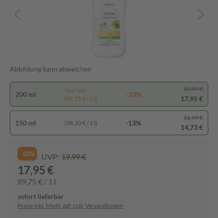
Abbildung kann abweichen
19,99 €
Spartipp
200 ml
-10%
17,95 €
(89,75 € / 1 l)
16,99 €
150 ml
-13%
(98,20 € / 1 l)
14,73 €
-10%
UVP:
19,99 €
17,95 €
89,75 € / 1 l
sofort lieferbar
Preise inkl. MwSt. ggf. zzgl. Versandkosten