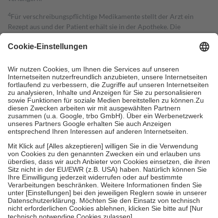
4
Für verschreibungspflichtige Medikamente stellt der Arzt ein
Rezept aus und der Patient erhält sie in der Apotheke. Die
gesetzliche Krankenversicherung übernimmt in der Regel die
Kosten dafür, der Versicherte trägt einen Teil davon als Zuzahlung
mit.
Grundsätzlich leisten Mitglieder Zuzahlungen in Höhe von zehn
Prozent des Abgabepreises,
mindestens
jedoch
fünf Euro
und
höchstens zehn Euro.
Es sind jedoch nie mehr als die tatsächlichen
Kosten der Leistung zu entrichten.
Diese Regeln gelten grundsätzlich auch für Online-Apotheken.
Bei Heilmitteln und häuslicher Krankenpflege beträgt die
Zuzahlung zehn Prozent der Kosten sowie zehn Euro je
Verordnung.
Um das Engagement der Versicherten für ihre eigene Gesundheit zu
stärken und die besondere Stellung der Familie zu unterstützen,
fallen
keine Zuzahlungen
an bei:
• Kindern und Jugendlichen bis zum vollendeten 18. Lebensjahr
mit Ausnahme der Fahrkosten
• Untersuchungen zur Vorsorge und Früherkennung, die von der
GKV getragen werden