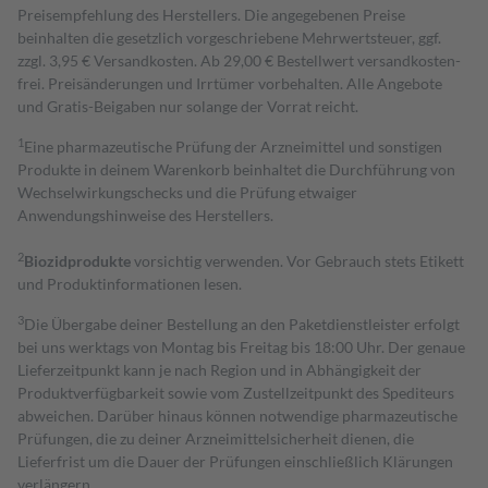
Preisempfehlung des Herstellers. Die angegebenen Preise
beinhalten die gesetzlich vorgeschriebene Mehrwertsteuer, ggf.
zzgl. 3,95 € Versandkosten. Ab 29,00 € Bestell­wert versand­kosten­
frei. Preisänderungen und Irrtümer vorbehalten. Alle Angebote
und Gratis-Beigaben nur solange der Vorrat reicht.
1
Eine pharmazeutische Prüfung der Arzneimittel und sonstigen
Produkte in deinem Warenkorb beinhaltet die Durchführung von
Wechselwirkungschecks und die Prüfung etwaiger
Anwendungshinweise des Herstellers.
2
Biozidprodukte
vorsichtig verwenden. Vor Gebrauch stets Etikett
und Produktinformationen lesen.
3
Die Übergabe deiner Bestellung an den Paketdienstleister erfolgt
bei uns werktags von Montag bis Freitag bis 18:00 Uhr. Der genaue
Lieferzeitpunkt kann je nach Region und in Abhängigkeit der
Produktverfügbarkeit sowie vom Zustellzeitpunkt des Spediteurs
abweichen. Darüber hinaus können notwendige pharmazeutische
Prüfungen, die zu deiner Arzneimittelsicherheit dienen, die
Lieferfrist um die Dauer der Prüfungen einschließlich Klärungen
verlängern.