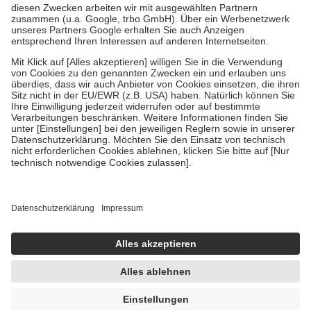
Zuzahlung zehn Prozent der Kosten sowie zehn Euro je
Verordnung.
Um das Engagement der Versicherten für ihre eigene Gesundheit zu
stärken und die besondere Stellung der Familie zu unterstützen,
fallen
keine Zuzahlungen
an bei:
• Kindern und Jugendlichen bis zum vollendeten 18. Lebensjahr
mit Ausnahme der Fahrkosten
• Untersuchungen zur Vorsorge und Früherkennung, die von der
GKV getragen werden
• empfohlenen Schutzimpfungen
• Harn- und Blutteststreifen
Wir nutzen Trusted Shops als unabhängigen Dienstleister für die
Einholung von Bewertungen. Trusted Shops hat Maßnahmen
getroffen, um sicherzustellen, dass es sich um echte Bewertungen
handelt. Mehr Informationen findest du hier:
https://help.etrusted.com/hc/de/articles/4419944605341
Einige Bilder und Inhalte wurden unter Zuhilfenahme künstlicher
Intelligenz erstellt.
UVP:
16,99 €