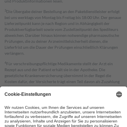
und Produktinformationen lesen.
3
Die Übergabe deiner Bestellung an den Paketdienstleister erfolgt
bei uns werktags von Montag bis Freitag bis 18:00 Uhr. Der genaue
Lieferzeitpunkt kann je nach Region und in Abhängigkeit der
Produktverfügbarkeit sowie vom Zustellzeitpunkt des Spediteurs
abweichen. Darüber hinaus können notwendige pharmazeutische
Prüfungen, die zu deiner Arzneimittelsicherheit dienen, die
Lieferfrist um die Dauer der Prüfungen einschließlich Klärungen
verlängern.
4
Für verschreibungspflichtige Medikamente stellt der Arzt ein
Rezept aus und der Patient erhält sie in der Apotheke. Die
gesetzliche Krankenversicherung übernimmt in der Regel die
Kosten dafür, der Versicherte trägt einen Teil davon als Zuzahlung
mit.
Grundsätzlich leisten Mitglieder Zuzahlungen in Höhe von zehn
Prozent des Abgabepreises,
mindestens
jedoch
fünf Euro
und
höchstens zehn Euro.
Es sind jedoch nie mehr als die tatsächlichen
Kosten der Leistung zu entrichten.
Diese Regeln gelten grundsätzlich auch für Online-Apotheken.
Bei Heilmitteln und häuslicher Krankenpflege beträgt die