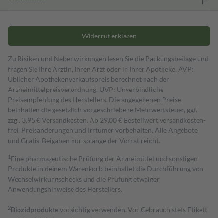
Widerruf erklären
Zu Risiken und Nebenwirkungen lesen Sie die Packungsbeilage und
fragen Sie Ihre Ärztin, Ihren Arzt oder in Ihrer Apotheke. AVP:
Üblicher Apothekenverkaufspreis berechnet nach der
Arzneimittelpreisverordnung. UVP: Unverbindliche
Preisempfehlung des Herstellers. Die angegebenen Preise
beinhalten die gesetzlich vorgeschriebene Mehrwertsteuer, ggf.
zzgl. 3,95 € Versandkosten. Ab 29,00 € Bestell­wert versand­kosten­
frei. Preisänderungen und Irrtümer vorbehalten. Alle Angebote
und Gratis-Beigaben nur solange der Vorrat reicht.
1
Eine pharmazeutische Prüfung der Arzneimittel und sonstigen
Produkte in deinem Warenkorb beinhaltet die Durchführung von
Wechselwirkungschecks und die Prüfung etwaiger
Anwendungshinweise des Herstellers.
2
Biozidprodukte
vorsichtig verwenden. Vor Gebrauch stets Etikett