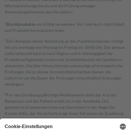
Wechselwirkungschecks und die Prüfung etwaiger
Anwendungshinweise des Herstellers.
2
Biozidprodukte
vorsichtig verwenden. Vor Gebrauch stets Etikett
und Produktinformationen lesen.
3
Die Übergabe deiner Bestellung an den Paketdienstleister erfolgt
bei uns werktags von Montag bis Freitag bis 18:00 Uhr. Der genaue
Lieferzeitpunkt kann je nach Region und in Abhängigkeit der
Produktverfügbarkeit sowie vom Zustellzeitpunkt des Spediteurs
abweichen. Darüber hinaus können notwendige pharmazeutische
Prüfungen, die zu deiner Arzneimittelsicherheit dienen, die
Lieferfrist um die Dauer der Prüfungen einschließlich Klärungen
verlängern.
4
Für verschreibungspflichtige Medikamente stellt der Arzt ein
Rezept aus und der Patient erhält sie in der Apotheke. Die
gesetzliche Krankenversicherung übernimmt in der Regel die
Kosten dafür, der Versicherte trägt einen Teil davon als Zuzahlung
mit.
Grundsätzlich leisten Mitglieder Zuzahlungen in Höhe von zehn