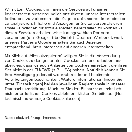
Prozent des Abgabepreises,
mindestens
jedoch
fünf Euro
und
höchstens zehn Euro.
Es sind jedoch nie mehr als die tatsächlichen
Kosten der Leistung zu entrichten.
Diese Regeln gelten grundsätzlich auch für Online-Apotheken.
Bei Heilmitteln und häuslicher Krankenpflege beträgt die
Zuzahlung zehn Prozent der Kosten sowie zehn Euro je
Verordnung.
Um das Engagement der Versicherten für ihre eigene Gesundheit zu
stärken und die besondere Stellung der Familie zu unterstützen,
fallen
keine Zuzahlungen
an bei:
• Kindern und Jugendlichen bis zum vollendeten 18. Lebensjahr
mit Ausnahme der Fahrkosten
• Untersuchungen zur Vorsorge und Früherkennung, die von der
GKV getragen werden
• empfohlenen Schutzimpfungen
• Harn- und Blutteststreifen
Wir nutzen Trusted Shops als unabhängigen Dienstleister für die
Einholung von Bewertungen. Trusted Shops hat Maßnahmen
getroffen, um sicherzustellen, dass es sich um echte Bewertungen
handelt. Mehr Informationen findest du hier:
https://help.etrusted.com/hc/de/articles/4419944605341