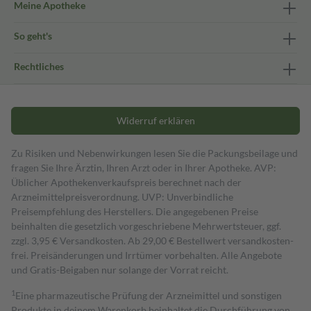
Meine Apotheke
So geht's
Rechtliches
Widerruf erklären
Zu Risiken und Nebenwirkungen lesen Sie die Packungsbeilage und
fragen Sie Ihre Ärztin, Ihren Arzt oder in Ihrer Apotheke. AVP:
Üblicher Apothekenverkaufspreis berechnet nach der
Arzneimittelpreisverordnung. UVP: Unverbindliche
Preisempfehlung des Herstellers. Die angegebenen Preise
beinhalten die gesetzlich vorgeschriebene Mehrwertsteuer, ggf.
zzgl. 3,95 € Versandkosten. Ab 29,00 € Bestell­wert versand­kosten­
frei. Preisänderungen und Irrtümer vorbehalten. Alle Angebote
und Gratis-Beigaben nur solange der Vorrat reicht.
1
Eine pharmazeutische Prüfung der Arzneimittel und sonstigen
Produkte in deinem Warenkorb beinhaltet die Durchführung von