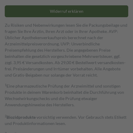
Widerruf erklären
Zu Risiken und Nebenwirkungen lesen Sie die Packungsbeilage und
fragen Sie Ihre Ärztin, Ihren Arzt oder in Ihrer Apotheke. AVP:
Üblicher Apothekenverkaufspreis berechnet nach der
Arzneimittelpreisverordnung. UVP: Unverbindliche
Preisempfehlung des Herstellers. Die angegebenen Preise
beinhalten die gesetzlich vorgeschriebene Mehrwertsteuer, ggf.
zzgl. 3,95 € Versandkosten. Ab 29,00 € Bestell­wert versand­kosten­
frei. Preisänderungen und Irrtümer vorbehalten. Alle Angebote
und Gratis-Beigaben nur solange der Vorrat reicht.
1
Eine pharmazeutische Prüfung der Arzneimittel und sonstigen
Produkte in deinem Warenkorb beinhaltet die Durchführung von
Wechselwirkungschecks und die Prüfung etwaiger
Anwendungshinweise des Herstellers.
2
Biozidprodukte
vorsichtig verwenden. Vor Gebrauch stets Etikett
und Produktinformationen lesen.