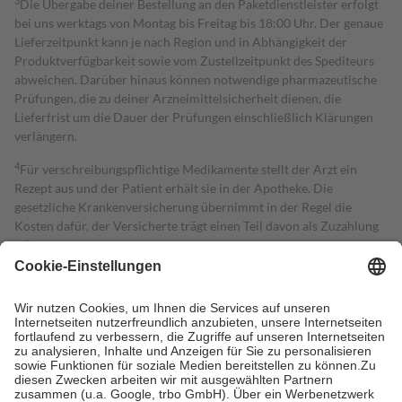
3
Die Übergabe deiner Bestellung an den Paketdienstleister erfolgt
bei uns werktags von Montag bis Freitag bis 18:00 Uhr. Der genaue
Lieferzeitpunkt kann je nach Region und in Abhängigkeit der
Produktverfügbarkeit sowie vom Zustellzeitpunkt des Spediteurs
abweichen. Darüber hinaus können notwendige pharmazeutische
Prüfungen, die zu deiner Arzneimittelsicherheit dienen, die
Lieferfrist um die Dauer der Prüfungen einschließlich Klärungen
verlängern.
4
Für verschreibungspflichtige Medikamente stellt der Arzt ein
Rezept aus und der Patient erhält sie in der Apotheke. Die
gesetzliche Krankenversicherung übernimmt in der Regel die
Kosten dafür, der Versicherte trägt einen Teil davon als Zuzahlung
mit.
Grundsätzlich leisten Mitglieder Zuzahlungen in Höhe von zehn
Prozent des Abgabepreises,
mindestens
jedoch
fünf Euro
und
höchstens zehn Euro.
Es sind jedoch nie mehr als die tatsächlichen
Kosten der Leistung zu entrichten.
Diese Regeln gelten grundsätzlich auch für Online-Apotheken.
Bei Heilmitteln und häuslicher Krankenpflege beträgt die
Zuzahlung zehn Prozent der Kosten sowie zehn Euro je
Verordnung.