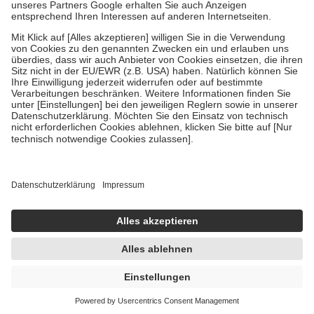
Um das Engagement der Versicherten für ihre eigene Gesundheit zu
stärken und die besondere Stellung der Familie zu unterstützen,
fallen
keine Zuzahlungen
an bei:
• Kindern und Jugendlichen bis zum vollendeten 18. Lebensjahr
mit Ausnahme der Fahrkosten
• Untersuchungen zur Vorsorge und Früherkennung, die von der
GKV getragen werden
• empfohlenen Schutzimpfungen
• Harn- und Blutteststreifen
Wir nutzen Trusted Shops als unabhängigen Dienstleister für die
Einholung von Bewertungen. Trusted Shops hat Maßnahmen
getroffen, um sicherzustellen, dass es sich um echte Bewertungen
handelt. Mehr Informationen findest du hier:
https://help.etrusted.com/hc/de/articles/4419944605341
Einige Bilder und Inhalte wurden unter Zuhilfenahme künstlicher
Intelligenz erstellt.
AVP:
17,79 €
12,80 €