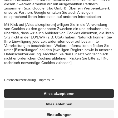
Zuzahlung zehn Prozent der Kosten sowie zehn Euro je
Verordnung.
Um das Engagement der Versicherten für ihre eigene Gesundheit zu
stärken und die besondere Stellung der Familie zu unterstützen,
fallen
keine Zuzahlungen
an bei:
• Kindern und Jugendlichen bis zum vollendeten 18. Lebensjahr
mit Ausnahme der Fahrkosten
• Untersuchungen zur Vorsorge und Früherkennung, die von der
GKV getragen werden
• empfohlenen Schutzimpfungen
• Harn- und Blutteststreifen
Wir nutzen Trusted Shops als unabhängigen Dienstleister für die
Einholung von Bewertungen. Trusted Shops hat Maßnahmen
getroffen, um sicherzustellen, dass es sich um echte Bewertungen
handelt. Mehr Informationen findest du hier:
https://help.etrusted.com/hc/de/articles/4419944605341
Einige Bilder und Inhalte wurden unter Zuhilfenahme künstlicher
Intelligenz erstellt.
AVP:
17,79 €