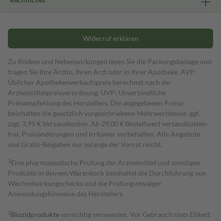
Widerruf erklären
Zu Risiken und Nebenwirkungen lesen Sie die Packungsbeilage und
fragen Sie Ihre Ärztin, Ihren Arzt oder in Ihrer Apotheke. AVP:
Üblicher Apothekenverkaufspreis berechnet nach der
Arzneimittelpreisverordnung. UVP: Unverbindliche
Preisempfehlung des Herstellers. Die angegebenen Preise
beinhalten die gesetzlich vorgeschriebene Mehrwertsteuer, ggf.
zzgl. 3,95 € Versandkosten. Ab 29,00 € Bestell­wert versand­kosten­
frei. Preisänderungen und Irrtümer vorbehalten. Alle Angebote
und Gratis-Beigaben nur solange der Vorrat reicht.
1
Eine pharmazeutische Prüfung der Arzneimittel und sonstigen
Produkte in deinem Warenkorb beinhaltet die Durchführung von
Wechselwirkungschecks und die Prüfung etwaiger
Anwendungshinweise des Herstellers.
2
Biozidprodukte
vorsichtig verwenden. Vor Gebrauch stets Etikett