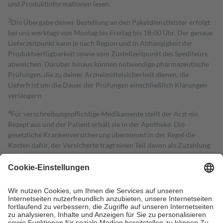
und Produktinformationen lesen.
3
Die Übergabe deiner Bestellung an den Paketdienstleister erfolgt
bei uns werktags von Montag bis Freitag bis 18:00 Uhr. Der genaue
Lieferzeitpunkt kann je nach Region und in Abhängigkeit der
Produktverfügbarkeit sowie vom Zustellzeitpunkt des Spediteurs
abweichen. Darüber hinaus können notwendige pharmazeutische
Prüfungen, die zu deiner Arzneimittelsicherheit dienen, die
Lieferfrist um die Dauer der Prüfungen einschließlich Klärungen
verlängern.
4
Für verschreibungspflichtige Medikamente stellt der Arzt ein
Rezept aus und der Patient erhält sie in der Apotheke. Die
gesetzliche Krankenversicherung übernimmt in der Regel die
Kosten dafür, der Versicherte trägt einen Teil davon als Zuzahlung
mit.
Grundsätzlich leisten Mitglieder Zuzahlungen in Höhe von zehn
Prozent des Abgabepreises,
mindestens
jedoch
fünf Euro
und
höchstens zehn Euro.
Es sind jedoch nie mehr als die tatsächlichen
Kosten der Leistung zu entrichten.
Diese Regeln gelten grundsätzlich auch für Online-Apotheken.
Bei Heilmitteln und häuslicher Krankenpflege beträgt die