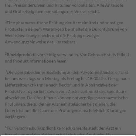
frei. Preisänderungen und Irrtümer vorbehalten. Alle Angebote
und Gratis-Beigaben nur solange der Vorrat reicht.
1
Eine pharmazeutische Prüfung der Arzneimittel und sonstigen
Produkte in deinem Warenkorb beinhaltet die Durchführung von
Wechselwirkungschecks und die Prüfung etwaiger
Anwendungshinweise des Herstellers.
2
Biozidprodukte
vorsichtig verwenden. Vor Gebrauch stets Etikett
und Produktinformationen lesen.
3
Die Übergabe deiner Bestellung an den Paketdienstleister erfolgt
bei uns werktags von Montag bis Freitag bis 18:00 Uhr. Der genaue
Lieferzeitpunkt kann je nach Region und in Abhängigkeit der
Produktverfügbarkeit sowie vom Zustellzeitpunkt des Spediteurs
abweichen. Darüber hinaus können notwendige pharmazeutische
Prüfungen, die zu deiner Arzneimittelsicherheit dienen, die
Lieferfrist um die Dauer der Prüfungen einschließlich Klärungen
verlängern.
4
Für verschreibungspflichtige Medikamente stellt der Arzt ein
Rezept aus und der Patient erhält sie in der Apotheke. Die