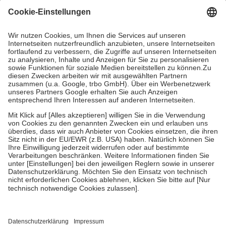
gesetzliche Krankenversicherung übernimmt in der Regel die
Kosten dafür, der Versicherte trägt einen Teil davon als Zuzahlung
mit.
Grundsätzlich leisten Mitglieder Zuzahlungen in Höhe von zehn
Prozent des Abgabepreises,
mindestens
jedoch
fünf Euro
und
höchstens zehn Euro.
Es sind jedoch nie mehr als die tatsächlichen
Kosten der Leistung zu entrichten.
Diese Regeln gelten grundsätzlich auch für Online-Apotheken.
Bei Heilmitteln und häuslicher Krankenpflege beträgt die
Zuzahlung zehn Prozent der Kosten sowie zehn Euro je
Verordnung.
Um das Engagement der Versicherten für ihre eigene Gesundheit zu
stärken und die besondere Stellung der Familie zu unterstützen,
fallen
keine Zuzahlungen
an bei:
• Kindern und Jugendlichen bis zum vollendeten 18. Lebensjahr
mit Ausnahme der Fahrkosten
• Untersuchungen zur Vorsorge und Früherkennung, die von der
GKV getragen werden
• empfohlenen Schutzimpfungen
• Harn- und Blutteststreifen