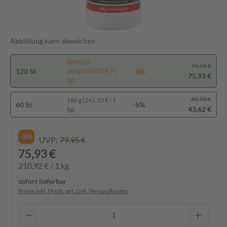
Abbildung kann abweichen
Spartipp
79,95 €
120 St
-5%
360 g (210,92 € / 1
75,93 €
kg)
45,95 €
180 g (242,33 € / 1
60 St
-5%
43,62 €
kg)
-5%
UVP:
79,95 €
75,93 €
210,92 € / 1 kg
sofort lieferbar
Preise inkl. MwSt. ggf. zzgl. Versandkosten