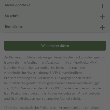
Meine Apotheke
So geht's
Rechtliches
Widerruf erklären
Zu Risiken und Nebenwirkungen lesen Sie die Packungsbeilage und
fragen Sie Ihre Ärztin, Ihren Arzt oder in Ihrer Apotheke. AVP:
Üblicher Apothekenverkaufspreis berechnet nach der
Arzneimittelpreisverordnung. UVP: Unverbindliche
Preisempfehlung des Herstellers. Die angegebenen Preise
beinhalten die gesetzlich vorgeschriebene Mehrwertsteuer, ggf.
zzgl. 3,95 € Versandkosten. Ab 29,00 € Bestell­wert versand­kosten­
frei. Preisänderungen und Irrtümer vorbehalten. Alle Angebote
und Gratis-Beigaben nur solange der Vorrat reicht.
1
Eine pharmazeutische Prüfung der Arzneimittel und sonstigen