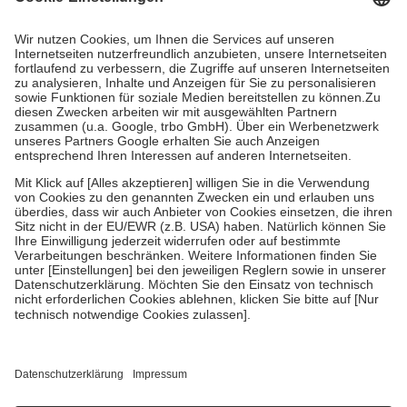
Prozent des Abgabepreises,
mindestens
jedoch
fünf Euro
und
höchstens zehn Euro.
Es sind jedoch nie mehr als die tatsächlichen
Kosten der Leistung zu entrichten.
Diese Regeln gelten grundsätzlich auch für Online-Apotheken.
Bei Heilmitteln und häuslicher Krankenpflege beträgt die
Zuzahlung zehn Prozent der Kosten sowie zehn Euro je
Verordnung.
Um das Engagement der Versicherten für ihre eigene Gesundheit zu
stärken und die besondere Stellung der Familie zu unterstützen,
fallen
keine Zuzahlungen
an bei:
• Kindern und Jugendlichen bis zum vollendeten 18. Lebensjahr
mit Ausnahme der Fahrkosten
• Untersuchungen zur Vorsorge und Früherkennung, die von der
GKV getragen werden
• empfohlenen Schutzimpfungen
• Harn- und Blutteststreifen
Wir nutzen Trusted Shops als unabhängigen Dienstleister für die
Einholung von Bewertungen. Trusted Shops hat Maßnahmen
getroffen, um sicherzustellen, dass es sich um echte Bewertungen
handelt. Mehr Informationen findest du hier: