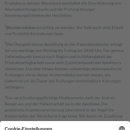
Produkte in deinem Warenkorb beinhaltet die Durchführung von
Wechselwirkungschecks und die Prüfung etwaiger
Anwendungshinweise des Herstellers.
2
Biozidprodukte
vorsichtig verwenden. Vor Gebrauch stets Etikett
und Produktinformationen lesen.
3
Die Übergabe deiner Bestellung an den Paketdienstleister erfolgt
bei uns werktags von Montag bis Freitag bis 18:00 Uhr. Der genaue
Lieferzeitpunkt kann je nach Region und in Abhängigkeit der
Produktverfügbarkeit sowie vom Zustellzeitpunkt des Spediteurs
abweichen. Darüber hinaus können notwendige pharmazeutische
Prüfungen, die zu deiner Arzneimittelsicherheit dienen, die
Lieferfrist um die Dauer der Prüfungen einschließlich Klärungen
verlängern.
4
Für verschreibungspflichtige Medikamente stellt der Arzt ein
Rezept aus und der Patient erhält sie in der Apotheke. Die
gesetzliche Krankenversicherung übernimmt in der Regel die
Kosten dafür, der Versicherte trägt einen Teil davon als Zuzahlung
mit.
Grundsätzlich leisten Mitglieder Zuzahlungen in Höhe von zehn