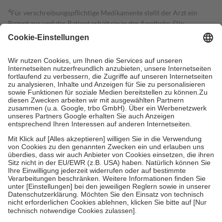
4
Für verschreibungspflichtige Medikamente stellt der Arzt ein
Rezept aus und der Patient erhält sie in der Apotheke. Die
gesetzliche Krankenversicherung übernimmt in der Regel die
Kosten dafür, der Versicherte trägt einen Teil davon als Zuzahlung
mit.
Grundsätzlich leisten Mitglieder Zuzahlungen in Höhe von zehn
Prozent des Abgabepreises,
mindestens
jedoch
fünf Euro
und
höchstens zehn Euro.
Es sind jedoch nie mehr als die tatsächlichen
Kosten der Leistung zu entrichten.
Diese Regeln gelten grundsätzlich auch für Online-Apotheken.
Bei Heilmitteln und häuslicher Krankenpflege beträgt die
Zuzahlung zehn Prozent der Kosten sowie zehn Euro je
Verordnung.
Um das Engagement der Versicherten für ihre eigene Gesundheit zu
stärken und die besondere Stellung der Familie zu unterstützen,
fallen
keine Zuzahlungen
an bei:
• Kindern und Jugendlichen bis zum vollendeten 18. Lebensjahr
mit Ausnahme der Fahrkosten
• Untersuchungen zur Vorsorge und Früherkennung, die von der
GKV getragen werden
• empfohlenen Schutzimpfungen