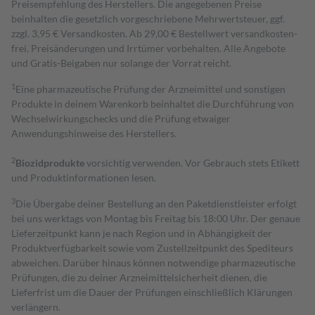
Preisempfehlung des Herstellers. Die angegebenen Preise
beinhalten die gesetzlich vorgeschriebene Mehrwertsteuer, ggf.
zzgl. 3,95 € Versandkosten. Ab 29,00 € Bestell­wert versand­kosten­
frei. Preisänderungen und Irrtümer vorbehalten. Alle Angebote
und Gratis-Beigaben nur solange der Vorrat reicht.
1
Eine pharmazeutische Prüfung der Arzneimittel und sonstigen
Produkte in deinem Warenkorb beinhaltet die Durchführung von
Wechselwirkungschecks und die Prüfung etwaiger
Anwendungshinweise des Herstellers.
2
Biozidprodukte
vorsichtig verwenden. Vor Gebrauch stets Etikett
und Produktinformationen lesen.
3
Die Übergabe deiner Bestellung an den Paketdienstleister erfolgt
bei uns werktags von Montag bis Freitag bis 18:00 Uhr. Der genaue
Lieferzeitpunkt kann je nach Region und in Abhängigkeit der
Produktverfügbarkeit sowie vom Zustellzeitpunkt des Spediteurs
abweichen. Darüber hinaus können notwendige pharmazeutische
Prüfungen, die zu deiner Arzneimittelsicherheit dienen, die
Lieferfrist um die Dauer der Prüfungen einschließlich Klärungen
verlängern.