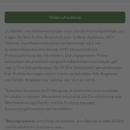
Widerruf erklären
Zu Risiken und Nebenwirkungen lesen Sie die Packungsbeilage und
fragen Sie Ihre Ärztin, Ihren Arzt oder in Ihrer Apotheke. AVP:
Üblicher Apothekenverkaufspreis berechnet nach der
Arzneimittelpreisverordnung. UVP: Unverbindliche
Preisempfehlung des Herstellers. Die angegebenen Preise
beinhalten die gesetzlich vorgeschriebene Mehrwertsteuer, ggf.
zzgl. 3,95 € Versandkosten. Ab 29,00 € Bestell­wert versand­kosten­
frei. Preisänderungen und Irrtümer vorbehalten. Alle Angebote
und Gratis-Beigaben nur solange der Vorrat reicht.
1
Eine pharmazeutische Prüfung der Arzneimittel und sonstigen
Produkte in deinem Warenkorb beinhaltet die Durchführung von
Wechselwirkungschecks und die Prüfung etwaiger
Anwendungshinweise des Herstellers.
2
Biozidprodukte
vorsichtig verwenden. Vor Gebrauch stets Etikett
und Produktinformationen lesen.