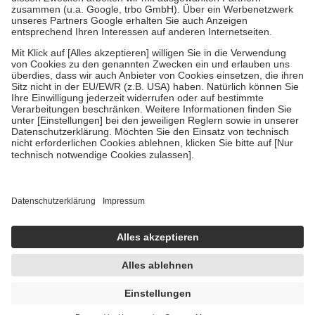
Verordnung.
Um das Engagement der Versicherten für ihre eigene Gesundheit zu
stärken und die besondere Stellung der Familie zu unterstützen,
fallen
keine Zuzahlungen
an bei:
• Kindern und Jugendlichen bis zum vollendeten 18. Lebensjahr
mit Ausnahme der Fahrkosten
• Untersuchungen zur Vorsorge und Früherkennung, die von der
GKV getragen werden
• empfohlenen Schutzimpfungen
• Harn- und Blutteststreifen
Wir nutzen Trusted Shops als unabhängigen Dienstleister für die
Einholung von Bewertungen. Trusted Shops hat Maßnahmen
getroffen, um sicherzustellen, dass es sich um echte Bewertungen
handelt. Mehr Informationen findest du hier:
https://help.etrusted.com/hc/de/articles/4419944605341
Einige Bilder und Inhalte wurden unter Zuhilfenahme künstlicher
Intelligenz erstellt.
AVP:
13,95 €