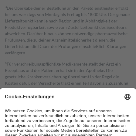
3
Die Übergabe deiner Bestellung an den Paketdienstleister erfolgt
bei uns werktags von Montag bis Freitag bis 18:00 Uhr. Der genaue
Lieferzeitpunkt kann je nach Region und in Abhängigkeit der
Produktverfügbarkeit sowie vom Zustellzeitpunkt des Spediteurs
abweichen. Darüber hinaus können notwendige pharmazeutische
Prüfungen, die zu deiner Arzneimittelsicherheit dienen, die
Lieferfrist um die Dauer der Prüfungen einschließlich Klärungen
verlängern.
4
Für verschreibungspflichtige Medikamente stellt der Arzt ein
Rezept aus und der Patient erhält sie in der Apotheke. Die
gesetzliche Krankenversicherung übernimmt in der Regel die
Kosten dafür, der Versicherte trägt einen Teil davon als Zuzahlung
mit.
Grundsätzlich leisten Mitglieder Zuzahlungen in Höhe von zehn
Prozent des Abgabepreises,
mindestens
jedoch
fünf Euro
und
höchstens zehn Euro.
Es sind jedoch nie mehr als die tatsächlichen
Kosten der Leistung zu entrichten.
Diese Regeln gelten grundsätzlich auch für Online-Apotheken.
Bei Heilmitteln und häuslicher Krankenpflege beträgt die
Zuzahlung zehn Prozent der Kosten sowie zehn Euro je