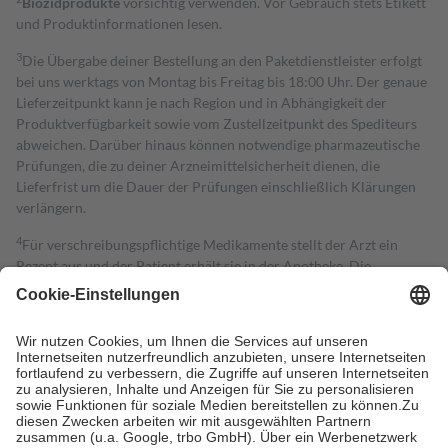
Biozidprodukte
vorsichtig verwenden. Vor Gebrauch stets Etikett
und Produktinformationen lesen.
3
Die Übergabe deiner Bestellung an den Paketdienstleister erfolgt
bei uns werktags von Montag bis Freitag bis 18:00 Uhr. Der genaue
Lieferzeitpunkt kann je nach Region und in Abhängigkeit der
Produktverfügbarkeit sowie vom Zustellzeitpunkt des Spediteurs
abweichen. Darüber hinaus können notwendige pharmazeutische
Prüfungen, die zu deiner Arzneimittelsicherheit dienen, die
Lieferfrist um die Dauer der Prüfungen einschließlich Klärungen
verlängern.
4
Für verschreibungspflichtige Medikamente stellt der Arzt ein
Rezept aus und der Patient erhält sie in der Apotheke. Die
gesetzliche Krankenversicherung übernimmt in der Regel die
Kosten dafür, der Versicherte trägt einen Teil davon als Zuzahlung
mit.
Grundsätzlich leisten Mitglieder Zuzahlungen in Höhe von zehn
Prozent des Abgabepreises,
mindestens
jedoch
fünf Euro
und
höchstens zehn Euro.
Es sind jedoch nie mehr als die tatsächlichen
Kosten der Leistung zu entrichten.
Diese Regeln gelten grundsätzlich auch für Online-Apotheken.