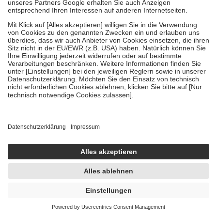
Bei Heilmitteln und häuslicher Krankenpflege beträgt die
Zuzahlung zehn Prozent der Kosten sowie zehn Euro je
Verordnung.
Um das Engagement der Versicherten für ihre eigene Gesundheit zu
stärken und die besondere Stellung der Familie zu unterstützen,
fallen
keine Zuzahlungen
an bei:
• Kindern und Jugendlichen bis zum vollendeten 18. Lebensjahr
mit Ausnahme der Fahrkosten
• Untersuchungen zur Vorsorge und Früherkennung, die von der
GKV getragen werden
• empfohlenen Schutzimpfungen
• Harn- und Blutteststreifen
Wir nutzen Trusted Shops als unabhängigen Dienstleister für die
Einholung von Bewertungen. Trusted Shops hat Maßnahmen
getroffen, um sicherzustellen, dass es sich um echte Bewertungen
handelt. Mehr Informationen findest du hier:
https://help.etrusted.com/hc/de/articles/4419944605341
133,21 €