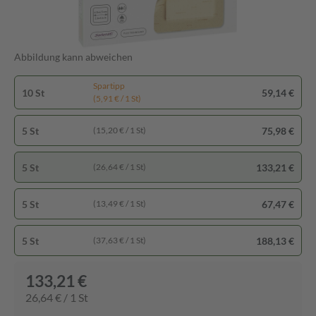
Abbildung kann abweichen
Spartipp
10 St
59,14 €
(5,91 € / 1 St)
5 St
75,98 €
(15,20 € / 1 St)
5 St
133,21 €
(26,64 € / 1 St)
5 St
67,47 €
(13,49 € / 1 St)
5 St
188,13 €
(37,63 € / 1 St)
133,21 €
26,64 € / 1 St