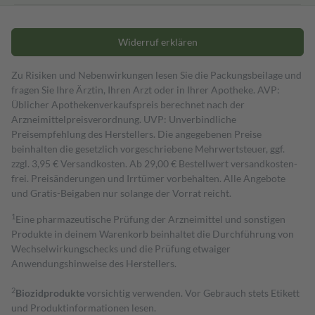
Widerruf erklären
Zu Risiken und Nebenwirkungen lesen Sie die Packungsbeilage und
fragen Sie Ihre Ärztin, Ihren Arzt oder in Ihrer Apotheke. AVP:
Üblicher Apothekenverkaufspreis berechnet nach der
Arzneimittelpreisverordnung. UVP: Unverbindliche
Preisempfehlung des Herstellers. Die angegebenen Preise
beinhalten die gesetzlich vorgeschriebene Mehrwertsteuer, ggf.
zzgl. 3,95 € Versandkosten. Ab 29,00 € Bestell­wert versand­kosten­
frei. Preisänderungen und Irrtümer vorbehalten. Alle Angebote
und Gratis-Beigaben nur solange der Vorrat reicht.
1
Eine pharmazeutische Prüfung der Arzneimittel und sonstigen
Produkte in deinem Warenkorb beinhaltet die Durchführung von
Wechselwirkungschecks und die Prüfung etwaiger
Anwendungshinweise des Herstellers.
2
Biozidprodukte
vorsichtig verwenden. Vor Gebrauch stets Etikett
und Produktinformationen lesen.