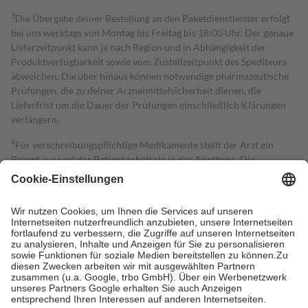
3
Die Übergabe deiner Bestellung an den Paketdienstleister erfolgt
bei uns werktags von Montag bis Freitag bis 18:00 Uhr. Der genaue
Lieferzeitpunkt kann je nach Region und in Abhängigkeit der
Produktverfügbarkeit sowie vom Zustellzeitpunkt des Spediteurs
abweichen. Darüber hinaus können notwendige pharmazeutische
Prüfungen, die zu deiner Arzneimittelsicherheit dienen, die
Lieferfrist um die Dauer der Prüfungen einschließlich Klärungen
verlängern.
4
Für verschreibungspflichtige Medikamente stellt der Arzt ein
Rezept aus und der Patient erhält sie in der Apotheke. Die
gesetzliche Krankenversicherung übernimmt in der Regel die
Kosten dafür, der Versicherte trägt einen Teil davon als Zuzahlung
mit.
Grundsätzlich leisten Mitglieder Zuzahlungen in Höhe von zehn
Prozent des Abgabepreises,
mindestens
jedoch
fünf Euro
und
höchstens zehn Euro.
Es sind jedoch nie mehr als die tatsächlichen
Kosten der Leistung zu entrichten.
Diese Regeln gelten grundsätzlich auch für Online-Apotheken.
Bei Heilmitteln und häuslicher Krankenpflege beträgt die
Zuzahlung zehn Prozent der Kosten sowie zehn Euro je