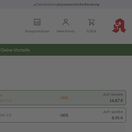
persönliche
pharmazeutische Beratung
Rezept einlösen
Mein Konto
0,00 €
Deine Vorteile
AVP:
24,10 €
pp
-30%
16,87 €
 € / 1 l)
AVP:
13,95 €
-36%
 € / 1 l)
8,95 €