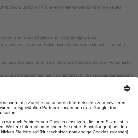
kungschecks und die Prüfung etwaiger Anwendungshinweise des
itpunkt kann je nach Region und in Abhängigkeit der
 zu deiner Arzneimittelsicherheit dienen, die Lieferfrist um die
ersicherung übernimmt in der Regel die Kosten dafür, der Versicherte
Euro.
Es sind jedoch nie mehr als die tatsächlichen Kosten der Leistung
e Zuzahlungen
an bei: