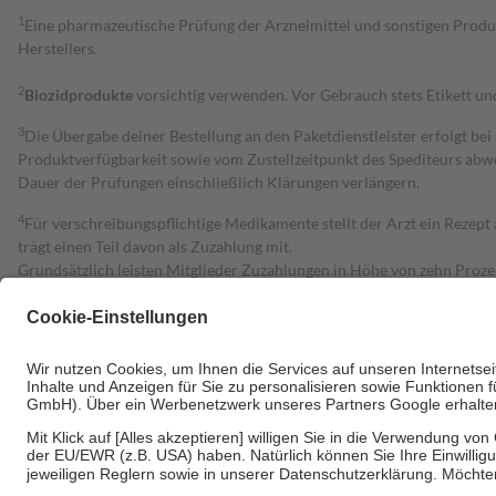
1
Eine pharmazeutische Prüfung der Arzneimittel und sonstigen Pro
Herstellers.
2
Biozidprodukte
vorsichtig verwenden. Vor Gebrauch stets Etikett u
3
Die Übergabe deiner Bestellung an den Paketdienstleister erfolgt bei
Produktverfügbarkeit sowie vom Zustellzeitpunkt des Spediteurs abwe
Dauer der Prüfungen einschließlich Klärungen verlängern.
4
Für verschreibungspflichtige Medikamente stellt der Arzt ein Rezept 
trägt einen Teil davon als Zuzahlung mit.
Grundsätzlich leisten Mitglieder Zuzahlungen in Höhe von zehn Proz
zu entrichten.
Diese Regeln gelten grundsätzlich auch für Online-Apotheken.
Bei Heilmitteln und häuslicher Krankenpflege beträgt die Zuzahlung 
Um das Engagement der Versicherten für ihre eigene Gesundheit zu stä
• Kindern und Jugendlichen bis zum vollendeten 18. Lebensjahr mit
• Untersuchungen zur Vorsorge und Früherkennung, die von der GKV
• empfohlenen Schutzimpfungen
• Harn- und Blutteststreifen