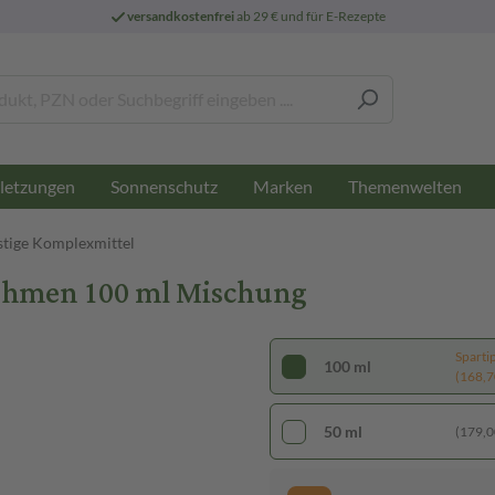
versandkostenfrei
ab 29 € und für E-Rezepte
letzungen
Sonnenschutz
Marken
Themenwelten
stige Komplexmittel
hmen 100 ml Mischung
Sparti
100 ml
(168,70
50 ml
(179,00