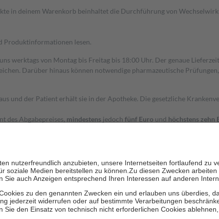
dukte in deinem Warenkorb beinhaltet die Durchführung von Wechselwir
nd Produktinformationen lesen.
 uns werktags von Montag bis Freitag bis 18:00 Uhr. Der genaue Lieferze
ichen. Darüber hinaus können notwendige pharmazeutische Prüfungen, die
aus und der Patient erhält sie in der Apotheke. Die gesetzliche Krankenv
ent des Abgabepreises,
mindestens
jedoch
fünf Euro
und
höchstens zehn 
zehn Prozent der Kosten sowie zehn Euro je Verordnung.
rken und die besondere Stellung der Familie zu unterstützen, fallen
kein
 Ausnahme der Fahrkosten
 getragen werden