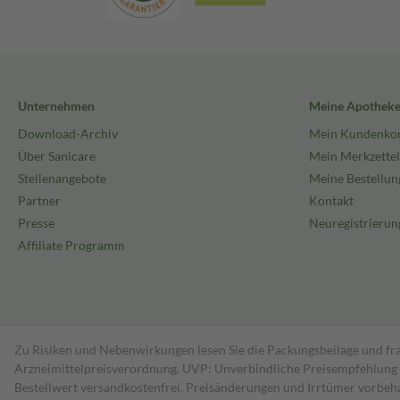
Unternehmen
Meine Apothek
Download-Archiv
Mein Kundenko
Über Sanicare
Mein Merkzettel
Stellenangebote
Meine Bestellun
Partner
Kontakt
Presse
Neuregistrierun
Affiliate Programm
Zu Risiken und Nebenwirkungen lesen Sie die Packungsbeilage und fra
Arzneimittelpreisverordnung. UVP: Unverbindliche Preisempfehlung de
Bestell­wert versand­kosten­frei. Preisänderungen und Irrtümer vorbeh