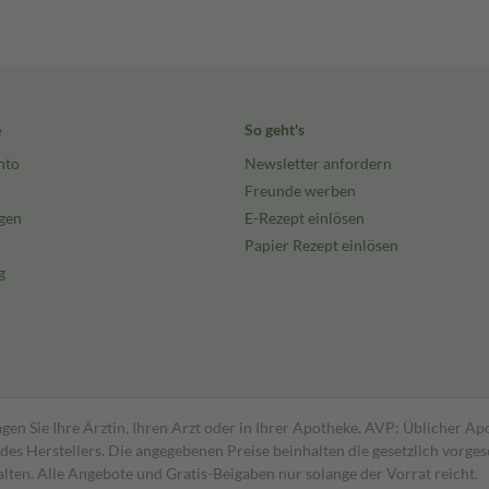
e
So geht's
nto
Newsletter anfordern
Freunde werben
gen
E-Rezept einlösen
Papier Rezept einlösen
g
gen Sie Ihre Ärztin, Ihren Arzt oder in Ihrer Apotheke. AVP: Üblicher A
s Herstellers. Die angegebenen Preise beinhalten die gesetzlich vorgesc
alten. Alle Angebote und Gratis-Beigaben nur solange der Vorrat reicht.