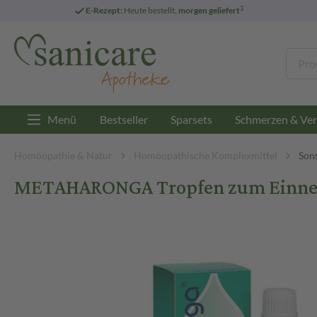
3
E-Rezept:
Heute bestellt,
morgen geliefert
Menü
Bestseller
Sparsets
Schmerzen & Ver
Homöopathie & Natur
Homöopathische Komplexmittel
Son
METAHARONGA Tropfen zum Einne