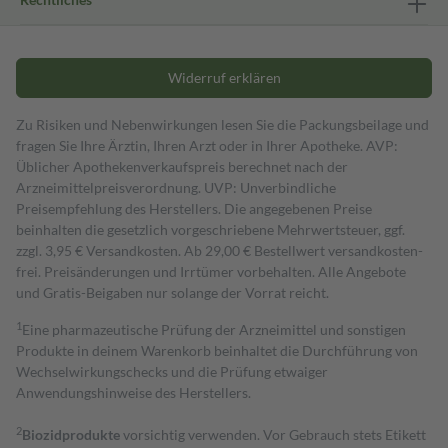
Widerruf erklären
Zu Risiken und Nebenwirkungen lesen Sie die Packungsbeilage und
fragen Sie Ihre Ärztin, Ihren Arzt oder in Ihrer Apotheke. AVP:
Üblicher Apothekenverkaufspreis berechnet nach der
Arzneimittelpreisverordnung. UVP: Unverbindliche
Preisempfehlung des Herstellers. Die angegebenen Preise
beinhalten die gesetzlich vorgeschriebene Mehrwertsteuer, ggf.
zzgl. 3,95 € Versandkosten. Ab 29,00 € Bestell­wert versand­kosten­
frei. Preisänderungen und Irrtümer vorbehalten. Alle Angebote
und Gratis-Beigaben nur solange der Vorrat reicht.
1
Eine pharmazeutische Prüfung der Arzneimittel und sonstigen
Produkte in deinem Warenkorb beinhaltet die Durchführung von
Wechselwirkungschecks und die Prüfung etwaiger
Anwendungshinweise des Herstellers.
2
Biozidprodukte
vorsichtig verwenden. Vor Gebrauch stets Etikett