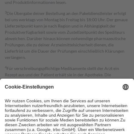
und Produktinformationen lesen.
3
Die Übergabe deiner Bestellung an den Paketdienstleister erfolgt
bei uns werktags von Montag bis Freitag bis 18:00 Uhr. Der genaue
Lieferzeitpunkt kann je nach Region und in Abhängigkeit der
Produktverfügbarkeit sowie vom Zustellzeitpunkt des Spediteurs
abweichen. Darüber hinaus können notwendige pharmazeutische
Prüfungen, die zu deiner Arzneimittelsicherheit dienen, die
Lieferfrist um die Dauer der Prüfungen einschließlich Klärungen
verlängern.
4
Für verschreibungspflichtige Medikamente stellt der Arzt ein
Rezept aus und der Patient erhält sie in der Apotheke. Die
gesetzliche Krankenversicherung übernimmt in der Regel die
Kosten dafür, der Versicherte trägt einen Teil davon als Zuzahlung
mit.
Grundsätzlich leisten Mitglieder Zuzahlungen in Höhe von zehn
Prozent des Abgabepreises,
mindestens
jedoch
fünf Euro
und
höchstens zehn Euro.
Es sind jedoch nie mehr als die tatsächlichen
Kosten der Leistung zu entrichten.
Diese Regeln gelten grundsätzlich auch für Online-Apotheken.
Bei Heilmitteln und häuslicher Krankenpflege beträgt die