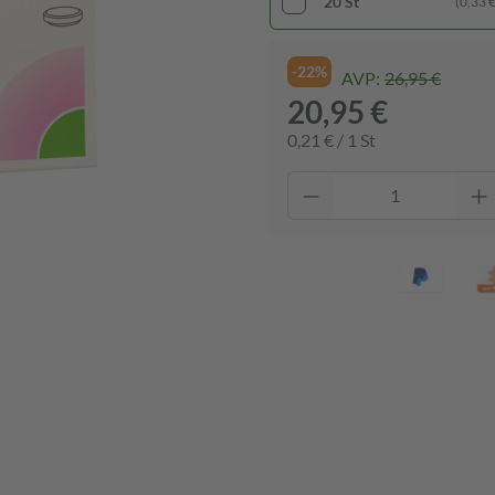
20 St
(0,33 € 
-22%
AVP:
26,95 €
20,95 €
0,21 € / 1 St