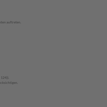
ten auftreten.
 124)).
cksichtigen.