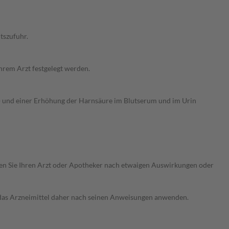
tszufuhr.
hrem Arzt festgelegt werden.
) und einer Erhöhung der Harnsäure im Blutserum und im Urin
ragen Sie Ihren Arzt oder Apotheker nach etwaigen Auswirkungen oder
e das Arzneimittel daher nach seinen Anweisungen anwenden.