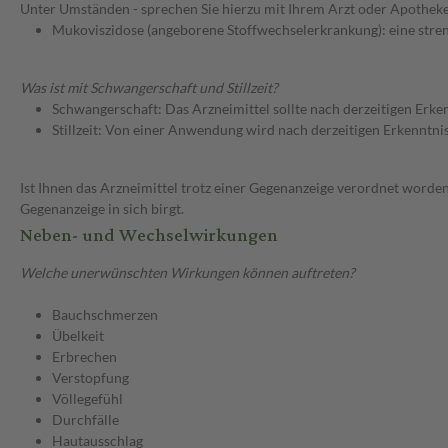
Unter Umständen - sprechen Sie hierzu mit Ihrem Arzt oder Apotheke
Mukoviszidose (angeborene Stoffwechselerkrankung): eine stren
Was ist mit Schwangerschaft und Stillzeit?
Schwangerschaft: Das Arzneimittel sollte nach derzeitigen Erk
Stillzeit: Von einer Anwendung wird nach derzeitigen Erkenntniss
Ist Ihnen das Arzneimittel trotz einer Gegenanzeige verordnet worden
Gegenanzeige in sich birgt.
Neben- und Wechselwirkungen
Welche unerwünschten Wirkungen können auftreten?
Bauchschmerzen
Übelkeit
Erbrechen
Verstopfung
Völlegefühl
Durchfälle
Hautausschlag