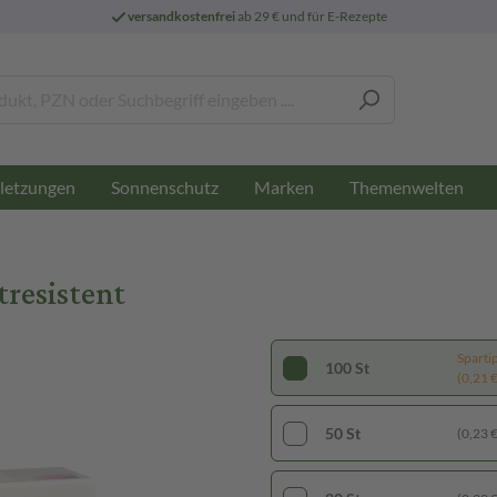
versandkostenfrei
ab 29 € und für E-Rezepte
letzungen
Sonnenschutz
Marken
Themenwelten
resistent
Sparti
100 St
(0,21 € 
50 St
(0,23 € 