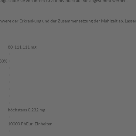
t, sollte sie von Ihrem Arzt individuell auf Sie abgestimmt werden.
hwere der Erkrankung und der Zusammensetzung der Mahlzeit ab. Lassen 
80-111,111 mg
+
 30%
+
+
+
+
+
+
+
höchstens 0,232 mg
+
10000 PhEur.-Einheiten
+