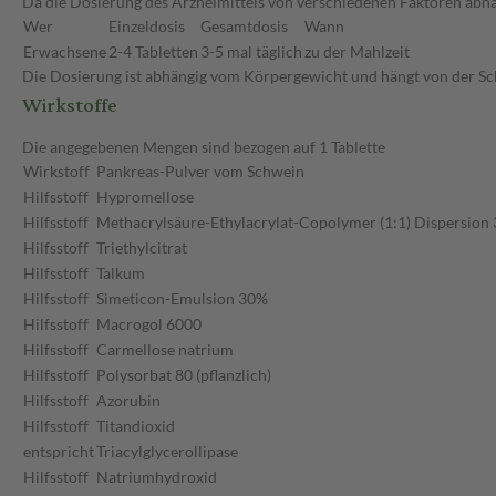
Da die Dosierung des Arzneimittels von verschiedenen Faktoren abhäng
Wer
Einzeldosis
Gesamtdosis
Wann
Erwachsene
2-4 Tabletten
3-5 mal täglich
zu der Mahlzeit
Die Dosierung ist abhängig vom Körpergewicht und hängt von der Sc
Wirkstoffe
Die angegebenen Mengen sind bezogen auf 1 Tablette
Wirkstoff
Pankreas-Pulver vom Schwein
Hilfsstoff
Hypromellose
Hilfsstoff
Methacrylsäure-Ethylacrylat-Copolymer (1:1) Dispersion
Hilfsstoff
Triethylcitrat
Hilfsstoff
Talkum
Hilfsstoff
Simeticon-Emulsion 30%
Hilfsstoff
Macrogol 6000
Hilfsstoff
Carmellose natrium
Hilfsstoff
Polysorbat 80 (pflanzlich)
Hilfsstoff
Azorubin
Hilfsstoff
Titandioxid
entspricht
Triacylglycerollipase
Hilfsstoff
Natriumhydroxid