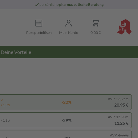
persönliche
pharmazeutische Beratung
Rezept einlösen
Mein Konto
0,00 €
Deine Vorteile
AVP:
26,95 €
pp
-22%
20,95 €
/ 1 St)
AVP:
15,90 €
-29%
/ 1 St)
11,25 €
AVP:
6,97 €