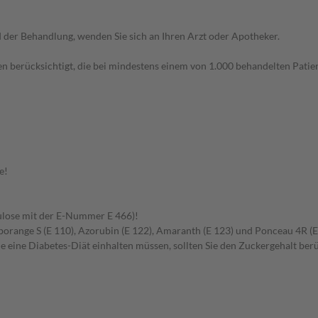
der Behandlung, wenden Sie sich an Ihren Arzt oder Apotheker.
n berücksichtigt, die bei mindestens einem von 1.000 behandelten Patien
e!
lulose mit der E-Nummer E 466)!
elborange S (E 110), Azorubin (E 122), Amaranth (E 123) und Ponceau 4R (E
e eine Diabetes-Diät einhalten müssen, sollten Sie den Zuckergehalt berü