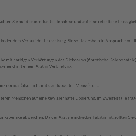
 Achten Sie auf die unzerkaute Einnahme und auf eine reichliche Flüssigkei
oder dem Verlauf der Erkrankung. Sie sollte deshalb in Absprache mit I
be mit narbigen Verhärtungen des Dickdarms (fibrotische Kolonopathie
mgehend mit einem Arzt in Verbindung.
z normal (also nicht mit der doppelten Menge) fort.
d älteren Menschen auf eine gewissenhafte Dosierung. Im Zweifelsfalle f
gsbeilage abweichen. Da der Arzt sie individuell abstimmt, sollten Si