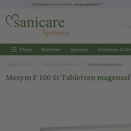
3
E-Rezept:
Heute bestellt,
morgen geliefert
Menü
Bestseller
Sparsets
Schmerzen & Ver
Magen & Darm
Bauchspeicheldrüse
Verdauungsenzyme
Mezym F 100 St Tabletten magensaft