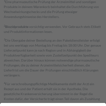
1
Eine pharmazeutische Prüfung der Arzneimittel und sonstigen
Produkte in deinem Warenkorb beinhaltet die Durchführung von
Wechselwirkungschecks und die Prüfung etwaiger
Anwendungshinweise des Herstellers.
2
Biozidprodukte
vorsichtig verwenden. Vor Gebrauch stets Etikett
und Produktinformationen lesen.
3
Die Übergabe deiner Bestellung an den Paketdienstleister erfolgt
bei uns werktags von Montag bis Freitag bis 18:00 Uhr. Der genaue
Lieferzeitpunkt kann je nach Region und in Abhängigkeit der
Produktverfügbarkeit sowie vom Zustellzeitpunkt des Spediteurs
abweichen. Darüber hinaus können notwendige pharmazeutische
Prüfungen, die zu deiner Arzneimittelsicherheit dienen, die
Lieferfrist um die Dauer der Prüfungen einschließlich Klärungen
verlängern.
4
Für verschreibungspflichtige Medikamente stellt der Arzt ein
Rezept aus und der Patient erhält sie in der Apotheke. Die
gesetzliche Krankenversicherung übernimmt in der Regel die
Kosten dafür, der Versicherte trägt einen Teil davon als Zuzahlung
mit.