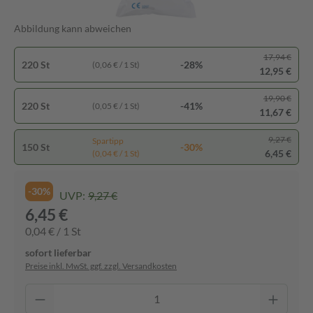
Abbildung kann abweichen
17,94 €
220 St
-28%
(0,06 € / 1 St)
12,95 €
19,90 €
220 St
-41%
(0,05 € / 1 St)
11,67 €
9,27 €
Spartipp
150 St
-30%
6,45 €
(0,04 € / 1 St)
-30%
UVP:
9,27 €
6,45 €
0,04 € / 1 St
sofort lieferbar
Preise inkl. MwSt. ggf. zzgl. Versandkosten