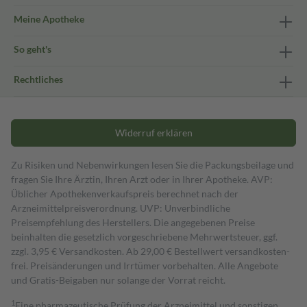
Meine Apotheke
So geht's
Rechtliches
Widerruf erklären
Zu Risiken und Nebenwirkungen lesen Sie die Packungsbeilage und
fragen Sie Ihre Ärztin, Ihren Arzt oder in Ihrer Apotheke. AVP:
Üblicher Apothekenverkaufspreis berechnet nach der
Arzneimittelpreisverordnung. UVP: Unverbindliche
Preisempfehlung des Herstellers. Die angegebenen Preise
beinhalten die gesetzlich vorgeschriebene Mehrwertsteuer, ggf.
zzgl. 3,95 € Versandkosten. Ab 29,00 € Bestell­wert versand­kosten­
frei. Preisänderungen und Irrtümer vorbehalten. Alle Angebote
und Gratis-Beigaben nur solange der Vorrat reicht.
1
Eine pharmazeutische Prüfung der Arzneimittel und sonstigen