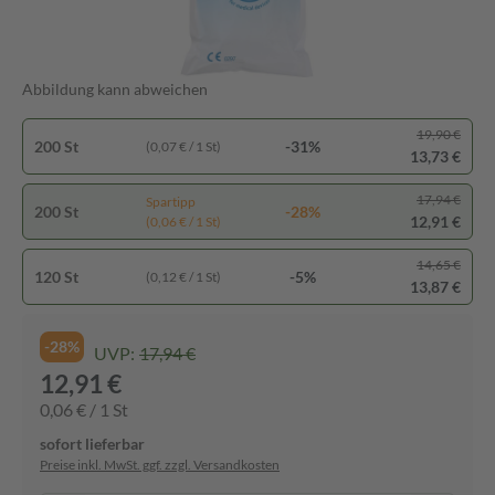
Abbildung kann abweichen
19,90 €
200 St
-31%
(0,07 € / 1 St)
13,73 €
17,94 €
Spartipp
200 St
-28%
12,91 €
(0,06 € / 1 St)
14,65 €
120 St
-5%
(0,12 € / 1 St)
13,87 €
-28%
UVP:
17,94 €
12,91 €
0,06 € / 1 St
sofort lieferbar
Preise inkl. MwSt. ggf. zzgl. Versandkosten