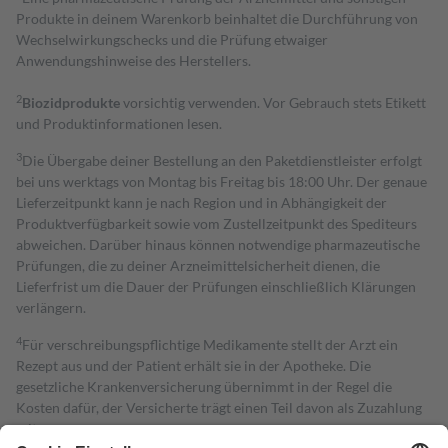
Produkte in deinem Warenkorb beinhaltet die Durchführung von
Wechselwirkungschecks und die Prüfung etwaiger
Anwendungshinweise des Herstellers.
2
Biozidprodukte
vorsichtig verwenden. Vor Gebrauch stets Etikett
und Produktinformationen lesen.
3
Die Übergabe deiner Bestellung an den Paketdienstleister erfolgt
bei uns werktags von Montag bis Freitag bis 18:00 Uhr. Der genaue
Lieferzeitpunkt kann je nach Region und in Abhängigkeit der
Produktverfügbarkeit sowie vom Zustellzeitpunkt des Spediteurs
abweichen. Darüber hinaus können notwendige pharmazeutische
Prüfungen, die zu deiner Arzneimittelsicherheit dienen, die
Lieferfrist um die Dauer der Prüfungen einschließlich Klärungen
verlängern.
4
Für verschreibungspflichtige Medikamente stellt der Arzt ein
Rezept aus und der Patient erhält sie in der Apotheke. Die
gesetzliche Krankenversicherung übernimmt in der Regel die
Kosten dafür, der Versicherte trägt einen Teil davon als Zuzahlung
mit.