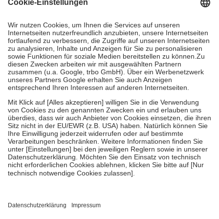
Grundsätzlich leisten Mitglieder Zuzahlungen in Höhe von zehn
Prozent des Abgabepreises,
mindestens
jedoch
fünf Euro
und
höchstens zehn Euro.
Es sind jedoch nie mehr als die tatsächlichen
Kosten der Leistung zu entrichten.
Diese Regeln gelten grundsätzlich auch für Online-Apotheken.
Bei Heilmitteln und häuslicher Krankenpflege beträgt die
Zuzahlung zehn Prozent der Kosten sowie zehn Euro je
Verordnung.
Um das Engagement der Versicherten für ihre eigene Gesundheit zu
stärken und die besondere Stellung der Familie zu unterstützen,
fallen
keine Zuzahlungen
an bei:
• Kindern und Jugendlichen bis zum vollendeten 18. Lebensjahr
mit Ausnahme der Fahrkosten
• Untersuchungen zur Vorsorge und Früherkennung, die von der
GKV getragen werden
• empfohlenen Schutzimpfungen
• Harn- und Blutteststreifen
Wir nutzen Trusted Shops als unabhängigen Dienstleister für die
Einholung von Bewertungen. Trusted Shops hat Maßnahmen
getroffen, um sicherzustellen, dass es sich um echte Bewertungen
handelt. Mehr Informationen findest du hier: