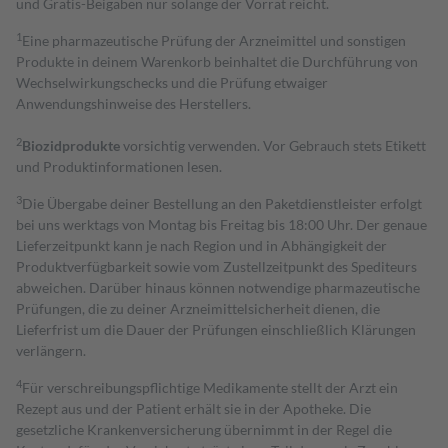
und Gratis-Beigaben nur solange der Vorrat reicht.
1
Eine pharmazeutische Prüfung der Arzneimittel und sonstigen
Produkte in deinem Warenkorb beinhaltet die Durchführung von
Wechselwirkungschecks und die Prüfung etwaiger
Anwendungshinweise des Herstellers.
2
Biozidprodukte
vorsichtig verwenden. Vor Gebrauch stets Etikett
und Produktinformationen lesen.
3
Die Übergabe deiner Bestellung an den Paketdienstleister erfolgt
bei uns werktags von Montag bis Freitag bis 18:00 Uhr. Der genaue
Lieferzeitpunkt kann je nach Region und in Abhängigkeit der
Produktverfügbarkeit sowie vom Zustellzeitpunkt des Spediteurs
abweichen. Darüber hinaus können notwendige pharmazeutische
Prüfungen, die zu deiner Arzneimittelsicherheit dienen, die
Lieferfrist um die Dauer der Prüfungen einschließlich Klärungen
verlängern.
4
Für verschreibungspflichtige Medikamente stellt der Arzt ein
Rezept aus und der Patient erhält sie in der Apotheke. Die
gesetzliche Krankenversicherung übernimmt in der Regel die