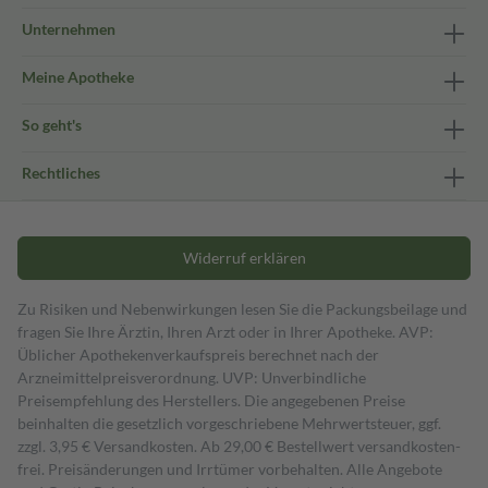
Unternehmen
Meine Apotheke
So geht's
Rechtliches
Widerruf erklären
Zu Risiken und Nebenwirkungen lesen Sie die Packungsbeilage und
fragen Sie Ihre Ärztin, Ihren Arzt oder in Ihrer Apotheke. AVP:
Üblicher Apothekenverkaufspreis berechnet nach der
Arzneimittelpreisverordnung. UVP: Unverbindliche
Preisempfehlung des Herstellers. Die angegebenen Preise
beinhalten die gesetzlich vorgeschriebene Mehrwertsteuer, ggf.
zzgl. 3,95 € Versandkosten. Ab 29,00 € Bestell­wert versand­kosten­
frei. Preisänderungen und Irrtümer vorbehalten. Alle Angebote