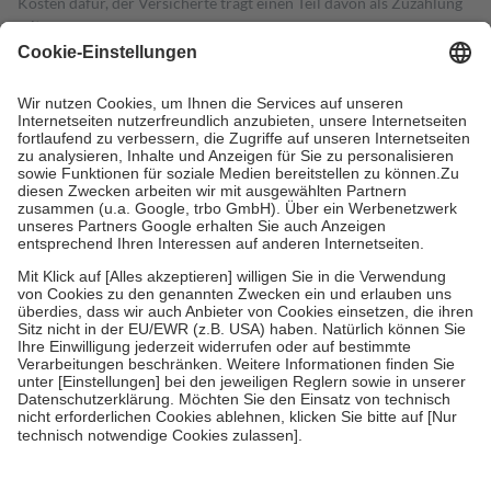
Kosten dafür, der Versicherte trägt einen Teil davon als Zuzahlung
mit.
Grundsätzlich leisten Mitglieder Zuzahlungen in Höhe von zehn
Prozent des Abgabepreises,
mindestens
jedoch
fünf Euro
und
höchstens zehn Euro.
Es sind jedoch nie mehr als die tatsächlichen
Kosten der Leistung zu entrichten.
Diese Regeln gelten grundsätzlich auch für Online-Apotheken.
Bei Heilmitteln und häuslicher Krankenpflege beträgt die
Zuzahlung zehn Prozent der Kosten sowie zehn Euro je
Verordnung.
Um das Engagement der Versicherten für ihre eigene Gesundheit zu
stärken und die besondere Stellung der Familie zu unterstützen,
fallen
keine Zuzahlungen
an bei:
• Kindern und Jugendlichen bis zum vollendeten 18. Lebensjahr
mit Ausnahme der Fahrkosten
• Untersuchungen zur Vorsorge und Früherkennung, die von der
GKV getragen werden
• empfohlenen Schutzimpfungen
• Harn- und Blutteststreifen
Wir nutzen Trusted Shops als unabhängigen Dienstleister für die
Einholung von Bewertungen. Trusted Shops hat Maßnahmen