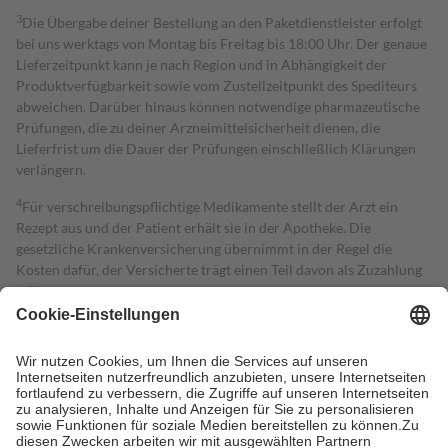
3
Die Übergabe deiner Bestellung an den Paketdienstleister erfolgt
bei uns werktags von Montag bis Freitag bis 18:00 Uhr. Der genaue
Lieferzeitpunkt kann je nach Region und in Abhängigkeit der
Produktverfügbarkeit sowie vom Zustellzeitpunkt des Spediteurs
abweichen. Darüber hinaus können notwendige pharmazeutische
Prüfungen, die zu deiner Arzneimittelsicherheit dienen, die
Lieferfrist um die Dauer der Prüfungen einschließlich Klärungen
verlängern.
4
Für verschreibungspflichtige Medikamente stellt der Arzt ein
Rezept aus und der Patient erhält sie in der Apotheke. Die
gesetzliche Krankenversicherung übernimmt in der Regel die
Kosten dafür, der Versicherte trägt einen Teil davon als Zuzahlung
mit.
Grundsätzlich leisten Mitglieder Zuzahlungen in Höhe von zehn
Prozent des Abgabepreises,
mindestens
jedoch
fünf Euro
und
höchstens zehn Euro.
Es sind jedoch nie mehr als die tatsächlichen
Kosten der Leistung zu entrichten.
Diese Regeln gelten grundsätzlich auch für Online-Apotheken.
Bei Heilmitteln und häuslicher Krankenpflege beträgt die
Zuzahlung zehn Prozent der Kosten sowie zehn Euro je