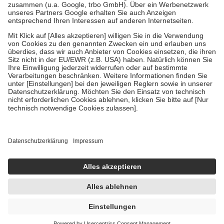
Verordnung.
Um das Engagement der Versicherten für ihre eigene Gesundheit zu
stärken und die besondere Stellung der Familie zu unterstützen,
fallen
keine Zuzahlungen
an bei:
• Kindern und Jugendlichen bis zum vollendeten 18. Lebensjahr
mit Ausnahme der Fahrkosten
• Untersuchungen zur Vorsorge und Früherkennung, die von der
GKV getragen werden
• empfohlenen Schutzimpfungen
• Harn- und Blutteststreifen
Wir nutzen Trusted Shops als unabhängigen Dienstleister für die
Einholung von Bewertungen. Trusted Shops hat Maßnahmen
getroffen, um sicherzustellen, dass es sich um echte Bewertungen
handelt. Mehr Informationen findest du hier:
https://help.etrusted.com/hc/de/articles/4419944605341
Einige Bilder und Inhalte wurden unter Zuhilfenahme künstlicher
Intelligenz erstellt.