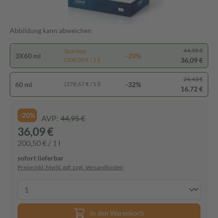
Abbildung kann abweichen
44,95 €
Spartipp
3X60 ml
-20%
36,09 €
(200,50 € / 1 l)
24,43 €
60 ml
-32%
(278,67 € / 1 l)
16,72 €
-20%
AVP:
44,95 €
36,09 €
200,50 € / 1 l
sofort lieferbar
Preise inkl. MwSt. ggf. zzgl. Versandkosten
In den Warenkorb