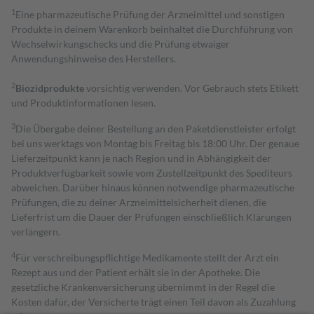
1
Eine pharmazeutische Prüfung der Arzneimittel und sonstigen
Produkte in deinem Warenkorb beinhaltet die Durchführung von
Wechselwirkungschecks und die Prüfung etwaiger
Anwendungshinweise des Herstellers.
2
Biozidprodukte
vorsichtig verwenden. Vor Gebrauch stets Etikett
und Produktinformationen lesen.
3
Die Übergabe deiner Bestellung an den Paketdienstleister erfolgt
bei uns werktags von Montag bis Freitag bis 18:00 Uhr. Der genaue
Lieferzeitpunkt kann je nach Region und in Abhängigkeit der
Produktverfügbarkeit sowie vom Zustellzeitpunkt des Spediteurs
abweichen. Darüber hinaus können notwendige pharmazeutische
Prüfungen, die zu deiner Arzneimittelsicherheit dienen, die
Lieferfrist um die Dauer der Prüfungen einschließlich Klärungen
verlängern.
4
Für verschreibungspflichtige Medikamente stellt der Arzt ein
Rezept aus und der Patient erhält sie in der Apotheke. Die
gesetzliche Krankenversicherung übernimmt in der Regel die
Kosten dafür, der Versicherte trägt einen Teil davon als Zuzahlung