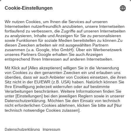
mit.
Grundsätzlich leisten Mitglieder Zuzahlungen in Höhe von zehn
Prozent des Abgabepreises,
mindestens
jedoch
fünf Euro
und
höchstens zehn Euro.
Es sind jedoch nie mehr als die tatsächlichen
Kosten der Leistung zu entrichten.
Diese Regeln gelten grundsätzlich auch für Online-Apotheken.
Bei Heilmitteln und häuslicher Krankenpflege beträgt die
Zuzahlung zehn Prozent der Kosten sowie zehn Euro je
Verordnung.
Um das Engagement der Versicherten für ihre eigene Gesundheit zu
stärken und die besondere Stellung der Familie zu unterstützen,
fallen
keine Zuzahlungen
an bei:
• Kindern und Jugendlichen bis zum vollendeten 18. Lebensjahr
mit Ausnahme der Fahrkosten
• Untersuchungen zur Vorsorge und Früherkennung, die von der
GKV getragen werden
• empfohlenen Schutzimpfungen
• Harn- und Blutteststreifen
Wir nutzen Trusted Shops als unabhängigen Dienstleister für die
Einholung von Bewertungen. Trusted Shops hat Maßnahmen
getroffen, um sicherzustellen, dass es sich um echte Bewertungen