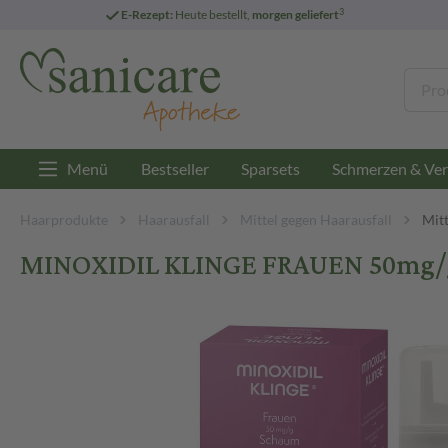
3
E-Rezept:
Heute bestellt,
morgen geliefert
Menü
Bestseller
Sparsets
Schmerzen & Ver
Haarprodukte
Haarausfall
Mittel gegen Haarausfall
Mitt
MINOXIDIL KLINGE FRAUEN 50mg/g