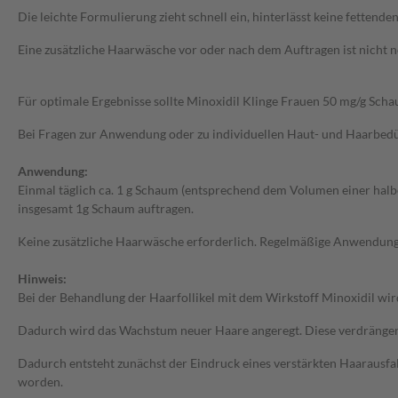
Die leichte Formulierung zieht schnell ein, hinterlässt keine fetten
Eine zusätzliche Haarwäsche vor oder nach dem Auftragen ist nicht
Für optimale Ergebnisse sollte Minoxidil Klinge Frauen 50 mg/g Sc
Bei Fragen zur Anwendung oder zu individuellen Haut- und Haarbedür
Anwendung:
Einmal täglich ca. 1 g Schaum (entsprechend dem Volumen einer halb
insgesamt 1g Schaum auftragen.
Keine zusätzliche Haarwäsche erforderlich. Regelmäßige Anwendung 
Hinweis:
Bei der Behandlung der Haarfollikel mit dem Wirkstoff Minoxidil wi
Dadurch wird das Wachstum neuer Haare angeregt. Diese verdrängen d
Dadurch entsteht zunächst der Eindruck eines verstärkten Haarausfal
worden.