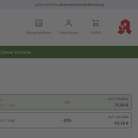
persönliche
pharmazeutische Beratung
Rezept einlösen
Mein Konto
0,00 €
Deine Vorteile
AVP:
79,00 €
pp
-4%
75,84 €
 € / 1 kg)
AVP:
47,98 €
-10%
 € / 1 kg)
43,18 €