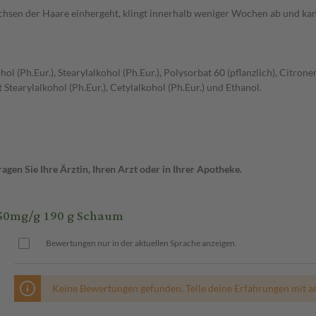
hsen der Haare einhergeht, klingt innerhalb weniger Wochen ab und kann
hol (Ph.Eur.), Stearylalkohol (Ph.Eur.), Polysorbat 60 (pflanzlich), Citro
tearylalkohol (Ph.Eur.), Cetylalkohol (Ph.Eur.) und Ethanol.
gen Sie Ihre Ärztin, Ihren Arzt oder in Ihrer Apotheke.
0mg/g 190 g Schaum
Bewertungen nur in der aktuellen Sprache anzeigen.
Keine Bewertungen gefunden. Teile deine Erfahrungen mit a