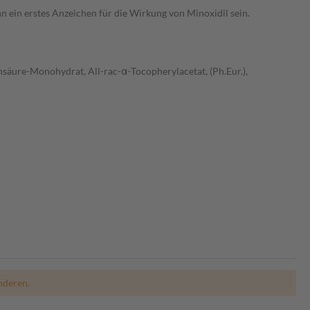
 ein erstes Anzeichen für die Wirkung von Minoxidil sein.
nensäure-Monohydrat, All-rac-α-Tocopherylacetat, (Ph.Eur.),
nderen.