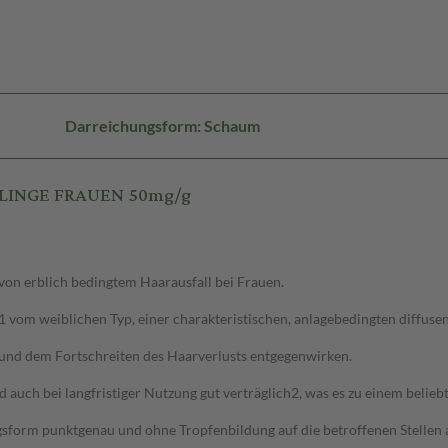
Darreichungsform: Schaum
 KLINGE FRAUEN 50mg/g
von erblich bedingtem Haarausfall bei Frauen.
e1 vom weiblichen Typ, einer charakteristischen, anlagebedingten diffus
und dem Fortschreiten des Haarverlusts entgegenwirken.
d auch bei langfristiger Nutzung gut verträglich2, was es zu einem belie
gsform punktgenau und ohne Tropfenbildung auf die betroffenen Stellen 