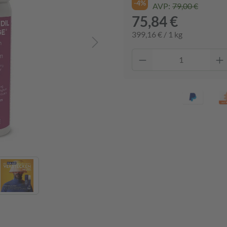
-4%
AVP:
79,00 €
75,84 €
399,16 € / 1 kg