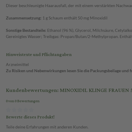
Dieser beschleunigte Haarausfall, der mit einem verstärkten Nachwac
Zusammensetzung:
1 g Schaum enthält 50 mg Minoxidil
Sonstige Bestandteile:
Ethanol (96 %), Glycerol, Milchsäure, Cetylalko
Gereinigtes Wasser; Treibgas: Propan/Butan/2-Methylpropan. Enthält S
Hinweistexte und Pflichtangaben
Arzneimittel
Zu Risiken und Nebenwirkungen lesen Sie die Packungsbeilage und fra
Kundenbewertungen: MINOXIDIL KLINGE FRAUEN 5
0 von 0 Bewertungen
Bewerte dieses Produkt!
Teile deine Erfahrungen mit anderen Kunden.