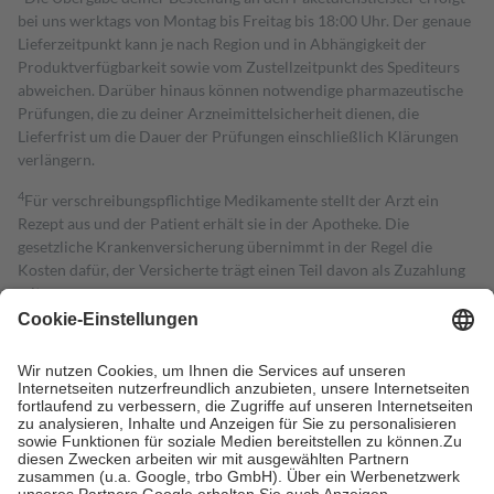
bei uns werktags von Montag bis Freitag bis 18:00 Uhr. Der genaue
Lieferzeitpunkt kann je nach Region und in Abhängigkeit der
Produktverfügbarkeit sowie vom Zustellzeitpunkt des Spediteurs
abweichen. Darüber hinaus können notwendige pharmazeutische
Prüfungen, die zu deiner Arzneimittelsicherheit dienen, die
Lieferfrist um die Dauer der Prüfungen einschließlich Klärungen
verlängern.
4
Für verschreibungspflichtige Medikamente stellt der Arzt ein
Rezept aus und der Patient erhält sie in der Apotheke. Die
gesetzliche Krankenversicherung übernimmt in der Regel die
Kosten dafür, der Versicherte trägt einen Teil davon als Zuzahlung
mit.
Grundsätzlich leisten Mitglieder Zuzahlungen in Höhe von zehn
Prozent des Abgabepreises,
mindestens
jedoch
fünf Euro
und
höchstens zehn Euro.
Es sind jedoch nie mehr als die tatsächlichen
Kosten der Leistung zu entrichten.
Diese Regeln gelten grundsätzlich auch für Online-Apotheken.
Bei Heilmitteln und häuslicher Krankenpflege beträgt die
Zuzahlung zehn Prozent der Kosten sowie zehn Euro je
Verordnung.