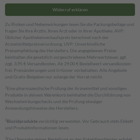
Widerruf erklären
Zu Risiken und Nebenwirkungen lesen Sie die Packungsbeilage und
fragen Sie Ihre Ärztin, Ihren Arzt oder in Ihrer Apotheke. AVP:
Üblicher Apothekenverkaufspreis berechnet nach der
Arzneimittelpreisverordnung. UVP: Unverbindliche
Preisempfehlung des Herstellers. Die angegebenen Preise
beinhalten die gesetzlich vorgeschriebene Mehrwertsteuer, ggf.
zzgl. 3,95 € Versandkosten. Ab 29,00 € Bestell­wert versand­kosten­
frei. Preisänderungen und Irrtümer vorbehalten. Alle Angebote
und Gratis-Beigaben nur solange der Vorrat reicht.
1
Eine pharmazeutische Prüfung der Arzneimittel und sonstigen
Produkte in deinem Warenkorb beinhaltet die Durchführung von
Wechselwirkungschecks und die Prüfung etwaiger
Anwendungshinweise des Herstellers.
2
Biozidprodukte
vorsichtig verwenden. Vor Gebrauch stets Etikett
und Produktinformationen lesen.
3
Die Übergabe deiner Bestellung an den Paketdienstleister erfolgt