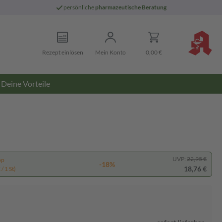
persönliche
pharmazeutische Beratung
Rezept einlösen
Mein Konto
0,00 €
Deine Vorteile
UVP:
22,95 €
pp
-18%
18,76 €
/ 1 St)