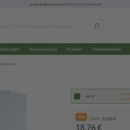
versandkostenfrei
ab 29 € und für E-Rezepte
letzungen
Sonnenschutz
Marken
Themenwelten
Kondome
Sparti
36 St
(0,52 € 
-18%
UVP:
22,95 €
18,76 €