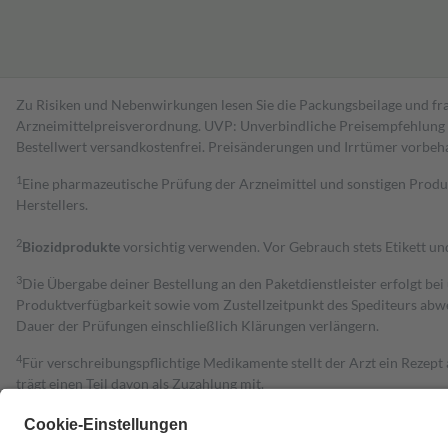
Zu Risiken und Nebenwirkungen lesen Sie die Packungsbeilage und fra
Arzneimittelpreisverordnung. UVP: Unverbindliche Preisempfehlung de
Bestell­wert versand­kosten­frei. Preisänderungen und Irrtümer vorbeh
1
Eine pharmazeutische Prüfung der Arzneimittel und sonstigen Pro
Herstellers.
2
Biozidprodukte
vorsichtig verwenden. Vor Gebrauch stets Etikett u
3
Die Übergabe deiner Bestellung an den Paketdienstleister erfolgt bei
Produktverfügbarkeit sowie vom Zustellzeitpunkt des Spediteurs abwe
Dauer der Prüfungen einschließlich Klärungen verlängern.
4
Für verschreibungspflichtige Medikamente stellt der Arzt ein Rezept 
trägt einen Teil davon als Zuzahlung mit.
Grundsätzlich leisten Mitglieder Zuzahlungen in Höhe von zehn Proz
zu entrichten.
Diese Regeln gelten grundsätzlich auch für Online-Apotheken.