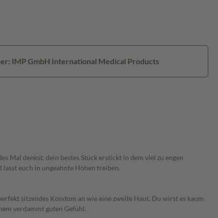
ler: IMP GmbH International Medical Products
s Mal denkst, dein bestes Stück erstickt in dem viel zu engen
 lasst euch in ungeahnte Höhen treiben.
erfekt sitzendes Kondom an wie eine zweite Haut. Du wirst es kaum
inem verdammt guten Gefühl.