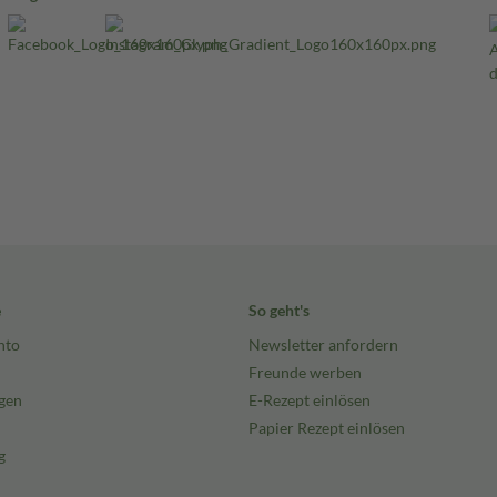
e
So geht's
nto
Newsletter anfordern
Freunde werben
gen
E-Rezept einlösen
Papier Rezept einlösen
g