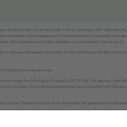
gen Sie Ihre Ärztin, Ihren Arzt oder in Ihrer Apotheke. AVP: Üblicher A
s Herstellers. Die angegebenen Preise beinhalten die gesetzlich vorgesc
alten. Alle Angebote und Gratis-Beigaben nur solange der Vorrat reicht.
dukte in deinem Warenkorb beinhaltet die Durchführung von Wechselwir
nd Produktinformationen lesen.
 uns werktags von Montag bis Freitag bis 18:00 Uhr. Der genaue Lieferze
ichen. Darüber hinaus können notwendige pharmazeutische Prüfungen, die
aus und der Patient erhält sie in der Apotheke. Die gesetzliche Krankenv
ent des Abgabepreises,
mindestens
jedoch
fünf Euro
und
höchstens zehn 