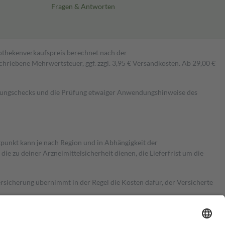
Fragen & Antworten
pothekenverkaufspreis berechnet nach der
hriebene Mehrwertsteuer, ggf. zzgl. 3,95 € Versandkosten. Ab 29,00 €
kungschecks und die Prüfung etwaiger Anwendungshinweise des
itpunkt kann je nach Region und in Abhängigkeit der
 zu deiner Arzneimittelsicherheit dienen, die Lieferfrist um die
ersicherung übernimmt in der Regel die Kosten dafür, der Versicherte
Euro.
Es sind jedoch nie mehr als die tatsächlichen Kosten der Leistung