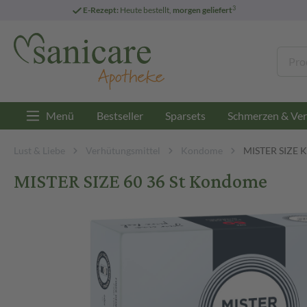
3
E-Rezept:
Heute bestellt,
morgen geliefert
Menü
Bestseller
Sparsets
Schmerzen & Ver
Lust & Liebe
Verhütungsmittel
Kondome
MISTER SIZE 
MISTER SIZE 60 36 St Kondome