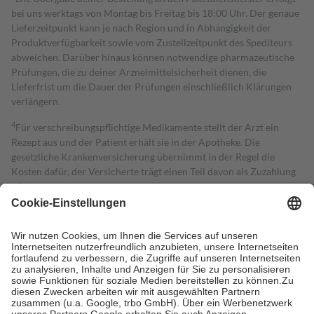
bei uns werktags von Montag bis Freitag bis 18:00 Uhr. Der genaue
Lieferzeitpunkt kann je nach Region und in Abhängigkeit der
Produktverfügbarkeit sowie vom Zustellzeitpunkt des Spediteurs
abweichen. Darüber hinaus können notwendige pharmazeutische
Prüfungen, die zu deiner Arzneimittelsicherheit dienen, die
Lieferfrist um die Dauer der Prüfungen einschließlich Klärungen
verlängern.
4
Für verschreibungspflichtige Medikamente stellt der Arzt ein
Rezept aus und der Patient erhält sie in der Apotheke. Die
gesetzliche Krankenversicherung übernimmt in der Regel die
Kosten dafür, der Versicherte trägt einen Teil davon als Zuzahlung
mit.
Grundsätzlich leisten Mitglieder Zuzahlungen in Höhe von zehn
Prozent des Abgabepreises,
mindestens
jedoch
fünf Euro
und
höchstens zehn Euro.
Es sind jedoch nie mehr als die tatsächlichen
Kosten der Leistung zu entrichten.
Diese Regeln gelten grundsätzlich auch für Online-Apotheken.
Bei Heilmitteln und häuslicher Krankenpflege beträgt die
Zuzahlung zehn Prozent der Kosten sowie zehn Euro je
Verordnung.