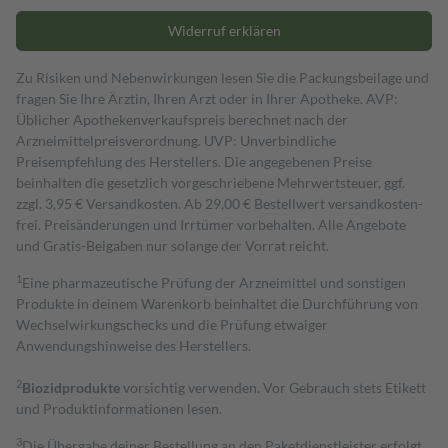
Widerruf erklären
Zu Risiken und Nebenwirkungen lesen Sie die Packungsbeilage und
fragen Sie Ihre Ärztin, Ihren Arzt oder in Ihrer Apotheke. AVP:
Üblicher Apothekenverkaufspreis berechnet nach der
Arzneimittelpreisverordnung. UVP: Unverbindliche
Preisempfehlung des Herstellers. Die angegebenen Preise
beinhalten die gesetzlich vorgeschriebene Mehrwertsteuer, ggf.
zzgl. 3,95 € Versandkosten. Ab 29,00 € Bestell­wert versand­kosten­
frei. Preisänderungen und Irrtümer vorbehalten. Alle Angebote
und Gratis-Beigaben nur solange der Vorrat reicht.
1
Eine pharmazeutische Prüfung der Arzneimittel und sonstigen
Produkte in deinem Warenkorb beinhaltet die Durchführung von
Wechselwirkungschecks und die Prüfung etwaiger
Anwendungshinweise des Herstellers.
2
Biozidprodukte
vorsichtig verwenden. Vor Gebrauch stets Etikett
und Produktinformationen lesen.
3
Die Übergabe deiner Bestellung an den Paketdienstleister erfolgt