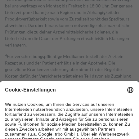
bei uns werktags von Montag bis Freitag bis 18:00 Uhr. Der genaue
Lieferzeitpunkt kann je nach Region und in Abhängigkeit der
Produktverfügbarkeit sowie vom Zustellzeitpunkt des Spediteurs
abweichen. Darüber hinaus können notwendige pharmazeutische
Prüfungen, die zu deiner Arzneimittelsicherheit dienen, die
Lieferfrist um die Dauer der Prüfungen einschließlich Klärungen
verlängern.
4
Für verschreibungspflichtige Medikamente stellt der Arzt ein
Rezept aus und der Patient erhält sie in der Apotheke. Die
gesetzliche Krankenversicherung übernimmt in der Regel die
Kosten dafür, der Versicherte trägt einen Teil davon als Zuzahlung
mit.
Grundsätzlich leisten Mitglieder Zuzahlungen in Höhe von zehn
Prozent des Abgabepreises,
mindestens
jedoch
fünf Euro
und
höchstens zehn Euro.
Es sind jedoch nie mehr als die tatsächlichen
Kosten der Leistung zu entrichten.
Diese Regeln gelten grundsätzlich auch für Online-Apotheken.
Bei Heilmitteln und häuslicher Krankenpflege beträgt die
Zuzahlung zehn Prozent der Kosten sowie zehn Euro je
Verordnung.