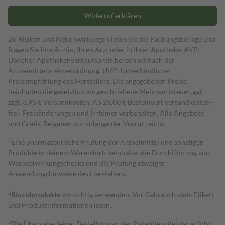
Widerruf erklären
Zu Risiken und Nebenwirkungen lesen Sie die Packungsbeilage und
fragen Sie Ihre Ärztin, Ihren Arzt oder in Ihrer Apotheke. AVP:
Üblicher Apothekenverkaufspreis berechnet nach der
Arzneimittelpreisverordnung. UVP: Unverbindliche
Preisempfehlung des Herstellers. Die angegebenen Preise
beinhalten die gesetzlich vorgeschriebene Mehrwertsteuer, ggf.
zzgl. 3,95 € Versandkosten. Ab 29,00 € Bestell­wert versand­kosten­
frei. Preisänderungen und Irrtümer vorbehalten. Alle Angebote
und Gratis-Beigaben nur solange der Vorrat reicht.
1
Eine pharmazeutische Prüfung der Arzneimittel und sonstigen
Produkte in deinem Warenkorb beinhaltet die Durchführung von
Wechselwirkungschecks und die Prüfung etwaiger
Anwendungshinweise des Herstellers.
2
Biozidprodukte
vorsichtig verwenden. Vor Gebrauch stets Etikett
und Produktinformationen lesen.
3
Die Übergabe deiner Bestellung an den Paketdienstleister erfolgt