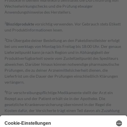
Produkte in deinem Warenkorb beinhaltet die Durchführung von
Wechselwirkungschecks und die Prüfung etwaiger
Anwendungshinweise des Herstellers.
2
Biozidprodukte
vorsichtig verwenden. Vor Gebrauch stets Etikett
und Produktinformationen lesen.
3
Die Übergabe deiner Bestellung an den Paketdienstleister erfolgt
bei uns werktags von Montag bis Freitag bis 18:00 Uhr. Der genaue
Lieferzeitpunkt kann je nach Region und in Abhängigkeit der
Produktverfügbarkeit sowie vom Zustellzeitpunkt des Spediteurs
abweichen. Darüber hinaus können notwendige pharmazeutische
Prüfungen, die zu deiner Arzneimittelsicherheit dienen, die
Lieferfrist um die Dauer der Prüfungen einschließlich Klärungen
verlängern.
4
Für verschreibungspflichtige Medikamente stellt der Arzt ein
Rezept aus und der Patient erhält sie in der Apotheke. Die
gesetzliche Krankenversicherung übernimmt in der Regel die
Kosten dafür, der Versicherte trägt einen Teil davon als Zuzahlung
mit.
Grundsätzlich leisten Mitglieder Zuzahlungen in Höhe von zehn