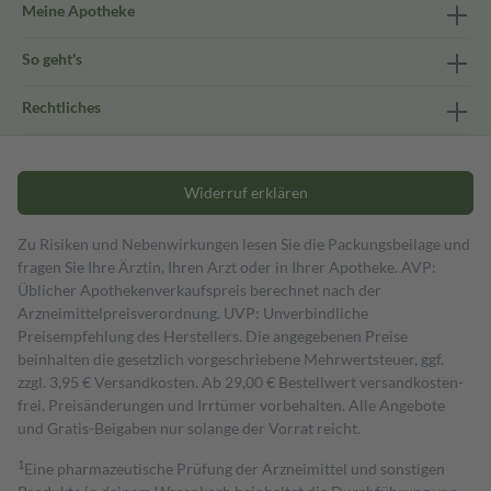
Meine Apotheke
So geht's
Rechtliches
Widerruf erklären
Zu Risiken und Nebenwirkungen lesen Sie die Packungsbeilage und
fragen Sie Ihre Ärztin, Ihren Arzt oder in Ihrer Apotheke. AVP:
Üblicher Apothekenverkaufspreis berechnet nach der
Arzneimittelpreisverordnung. UVP: Unverbindliche
Preisempfehlung des Herstellers. Die angegebenen Preise
beinhalten die gesetzlich vorgeschriebene Mehrwertsteuer, ggf.
zzgl. 3,95 € Versandkosten. Ab 29,00 € Bestell­wert versand­kosten­
frei. Preisänderungen und Irrtümer vorbehalten. Alle Angebote
und Gratis-Beigaben nur solange der Vorrat reicht.
1
Eine pharmazeutische Prüfung der Arzneimittel und sonstigen