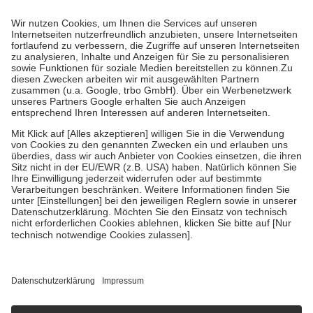
Prozent des Abgabepreises,
mindestens
jedoch
fünf Euro
und
höchstens zehn Euro.
Es sind jedoch nie mehr als die tatsächlichen
Kosten der Leistung zu entrichten.
Diese Regeln gelten grundsätzlich auch für Online-Apotheken.
Bei Heilmitteln und häuslicher Krankenpflege beträgt die
Zuzahlung zehn Prozent der Kosten sowie zehn Euro je
Verordnung.
Um das Engagement der Versicherten für ihre eigene Gesundheit zu
stärken und die besondere Stellung der Familie zu unterstützen,
fallen
keine Zuzahlungen
an bei:
• Kindern und Jugendlichen bis zum vollendeten 18. Lebensjahr
mit Ausnahme der Fahrkosten
• Untersuchungen zur Vorsorge und Früherkennung, die von der
GKV getragen werden
• empfohlenen Schutzimpfungen
• Harn- und Blutteststreifen
Wir nutzen Trusted Shops als unabhängigen Dienstleister für die
Einholung von Bewertungen. Trusted Shops hat Maßnahmen
getroffen, um sicherzustellen, dass es sich um echte Bewertungen
handelt. Mehr Informationen findest du hier:
https://help.etrusted.com/hc/de/articles/4419944605341