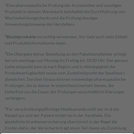
1
Eine pharmazeutische Prüfung der Arzneimittel und sonstigen
Produkte in deinem Warenkorb beinhaltet die Durchführung von
Wechselwirkungschecks und die Prüfung etwaiger
Anwendungshinweise des Herstellers.
2
Biozidprodukte
vorsichtig verwenden. Vor Gebrauch stets Etikett
und Produktinformationen lesen.
3
Die Übergabe deiner Bestellung an den Paketdienstleister erfolgt
bei uns werktags von Montag bis Freitag bis 18:00 Uhr. Der genaue
Lieferzeitpunkt kann je nach Region und in Abhängigkeit der
Produktverfügbarkeit sowie vom Zustellzeitpunkt des Spediteurs
abweichen. Darüber hinaus können notwendige pharmazeutische
Prüfungen, die zu deiner Arzneimittelsicherheit dienen, die
Lieferfrist um die Dauer der Prüfungen einschließlich Klärungen
verlängern.
4
Für verschreibungspflichtige Medikamente stellt der Arzt ein
Rezept aus und der Patient erhält sie in der Apotheke. Die
gesetzliche Krankenversicherung übernimmt in der Regel die
Kosten dafür, der Versicherte trägt einen Teil davon als Zuzahlung