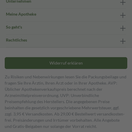
Unternehmen
Meine Apotheke
So geht's
Rechtliches
Widerruf erklären
Zu Risiken und Nebenwirkungen lesen Sie die Packungsbeilage und
fragen Sie Ihre Ärztin, Ihren Arzt oder in Ihrer Apotheke. AVP:
Üblicher Apothekenverkaufspreis berechnet nach der
Arzneimittelpreisverordnung. UVP: Unverbindliche
Preisempfehlung des Herstellers. Die angegebenen Preise
beinhalten die gesetzlich vorgeschriebene Mehrwertsteuer, ggf.
zzgl. 3,95 € Versandkosten. Ab 29,00 € Bestell­wert versand­kosten­
frei. Preisänderungen und Irrtümer vorbehalten. Alle Angebote
und Gratis-Beigaben nur solange der Vorrat reicht.