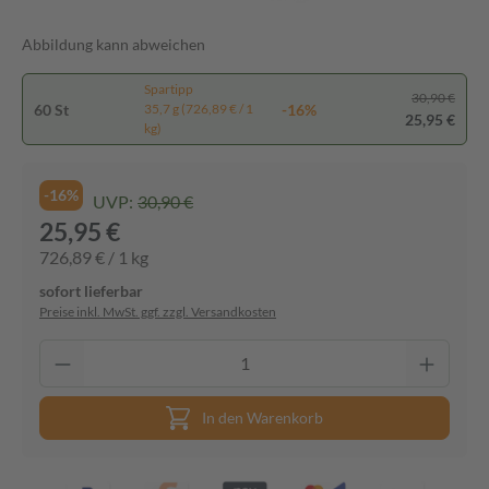
Abbildung kann abweichen
Spartipp
30,90 €
60 St
-16%
35,7 g (726,89 € / 1
25,95 €
kg)
-16%
UVP:
30,90 €
25,95 €
726,89 € / 1 kg
sofort lieferbar
Preise inkl. MwSt. ggf. zzgl. Versandkosten
In den Warenkorb