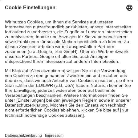
mit.
Grundsätzlich leisten Mitglieder Zuzahlungen in Höhe von zehn
Prozent des Abgabepreises,
mindestens
jedoch
fünf Euro
und
höchstens zehn Euro.
Es sind jedoch nie mehr als die tatsächlichen
Kosten der Leistung zu entrichten.
Diese Regeln gelten grundsätzlich auch für Online-Apotheken.
Bei Heilmitteln und häuslicher Krankenpflege beträgt die
Zuzahlung zehn Prozent der Kosten sowie zehn Euro je
Verordnung.
Um das Engagement der Versicherten für ihre eigene Gesundheit zu
stärken und die besondere Stellung der Familie zu unterstützen,
fallen
keine Zuzahlungen
an bei:
• Kindern und Jugendlichen bis zum vollendeten 18. Lebensjahr
mit Ausnahme der Fahrkosten
• Untersuchungen zur Vorsorge und Früherkennung, die von der
GKV getragen werden
• empfohlenen Schutzimpfungen
• Harn- und Blutteststreifen
Wir nutzen Trusted Shops als unabhängigen Dienstleister für die
Einholung von Bewertungen. Trusted Shops hat Maßnahmen
getroffen, um sicherzustellen, dass es sich um echte Bewertungen