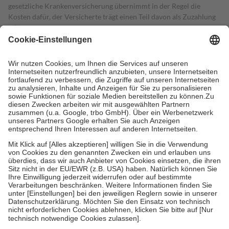
gesetzliche Krankenversicherung übernimmt in der Regel die
Kosten dafür, der Versicherte trägt einen Teil davon als Zuzahlung
mit.
Grundsätzlich leisten Mitglieder Zuzahlungen in Höhe von zehn
Prozent des Abgabepreises,
mindestens
jedoch
fünf Euro
und
höchstens zehn Euro.
Es sind jedoch nie mehr als die tatsächlichen
Kosten der Leistung zu entrichten.
Diese Regeln gelten grundsätzlich auch für Online-Apotheken.
Bei Heilmitteln und häuslicher Krankenpflege beträgt die
Zuzahlung zehn Prozent der Kosten sowie zehn Euro je
Verordnung.
Um das Engagement der Versicherten für ihre eigene Gesundheit zu
stärken und die besondere Stellung der Familie zu unterstützen,
fallen
keine Zuzahlungen
an bei:
• Kindern und Jugendlichen bis zum vollendeten 18. Lebensjahr
mit Ausnahme der Fahrkosten
• Untersuchungen zur Vorsorge und Früherkennung, die von der
GKV getragen werden
• empfohlenen Schutzimpfungen
• Harn- und Blutteststreifen
Wir nutzen Trusted Shops als unabhängigen Dienstleister für die