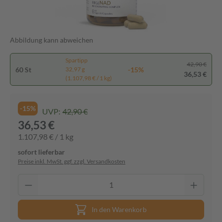
Abbildung kann abweichen
Spartipp
42,90 €
60 St
-15%
32,97 g
36,53 €
(1.107,98 € / 1 kg)
-15%
UVP:
42,90 €
36,53 €
1.107,98 € / 1 kg
sofort lieferbar
Preise inkl. MwSt. ggf. zzgl. Versandkosten
In den Warenkorb