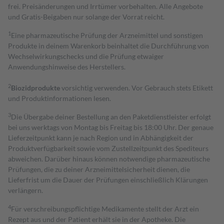
frei. Preisänderungen und Irrtümer vorbehalten. Alle Angebote
und Gratis-Beigaben nur solange der Vorrat reicht.
1
Eine pharmazeutische Prüfung der Arzneimittel und sonstigen
Produkte in deinem Warenkorb beinhaltet die Durchführung von
Wechselwirkungschecks und die Prüfung etwaiger
Anwendungshinweise des Herstellers.
2
Biozidprodukte
vorsichtig verwenden. Vor Gebrauch stets Etikett
und Produktinformationen lesen.
3
Die Übergabe deiner Bestellung an den Paketdienstleister erfolgt
bei uns werktags von Montag bis Freitag bis 18:00 Uhr. Der genaue
Lieferzeitpunkt kann je nach Region und in Abhängigkeit der
Produktverfügbarkeit sowie vom Zustellzeitpunkt des Spediteurs
abweichen. Darüber hinaus können notwendige pharmazeutische
Prüfungen, die zu deiner Arzneimittelsicherheit dienen, die
Lieferfrist um die Dauer der Prüfungen einschließlich Klärungen
verlängern.
4
Für verschreibungspflichtige Medikamente stellt der Arzt ein
Rezept aus und der Patient erhält sie in der Apotheke. Die