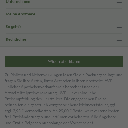
Unternehmen
Meine Apotheke
So geht's
Rechtliches
Widerruf erklären
Zu Risiken und Nebenwirkungen lesen Sie die Packungsbeilage und
fragen Sie Ihre Ärztin, Ihren Arzt oder in Ihrer Apotheke. AVP:
Üblicher Apothekenverkaufspreis berechnet nach der
Arzneimittelpreisverordnung. UVP: Unverbindliche
Preisempfehlung des Herstellers. Die angegebenen Preise
beinhalten die gesetzlich vorgeschriebene Mehrwertsteuer, ggf.
zzgl. 3,95 € Versandkosten. Ab 29,00 € Bestell­wert versand­kosten­
frei. Preisänderungen und Irrtümer vorbehalten. Alle Angebote
und Gratis-Beigaben nur solange der Vorrat reicht.