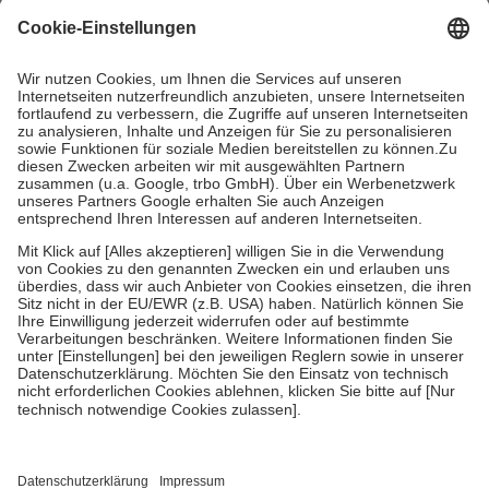
mit.
Grundsätzlich leisten Mitglieder Zuzahlungen in Höhe von zehn
Prozent des Abgabepreises,
mindestens
jedoch
fünf Euro
und
höchstens zehn Euro.
Es sind jedoch nie mehr als die tatsächlichen
Kosten der Leistung zu entrichten.
Diese Regeln gelten grundsätzlich auch für Online-Apotheken.
Bei Heilmitteln und häuslicher Krankenpflege beträgt die
Zuzahlung zehn Prozent der Kosten sowie zehn Euro je
Verordnung.
Um das Engagement der Versicherten für ihre eigene Gesundheit zu
stärken und die besondere Stellung der Familie zu unterstützen,
fallen
keine Zuzahlungen
an bei:
• Kindern und Jugendlichen bis zum vollendeten 18. Lebensjahr
mit Ausnahme der Fahrkosten
• Untersuchungen zur Vorsorge und Früherkennung, die von der
GKV getragen werden
• empfohlenen Schutzimpfungen
• Harn- und Blutteststreifen
Wir nutzen Trusted Shops als unabhängigen Dienstleister für die
Einholung von Bewertungen. Trusted Shops hat Maßnahmen
getroffen, um sicherzustellen, dass es sich um echte Bewertungen