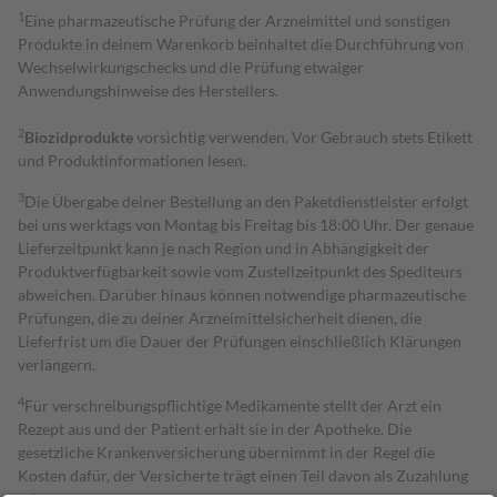
1
Eine pharmazeutische Prüfung der Arzneimittel und sonstigen
Produkte in deinem Warenkorb beinhaltet die Durchführung von
Wechselwirkungschecks und die Prüfung etwaiger
Anwendungshinweise des Herstellers.
2
Biozidprodukte
vorsichtig verwenden. Vor Gebrauch stets Etikett
und Produktinformationen lesen.
3
Die Übergabe deiner Bestellung an den Paketdienstleister erfolgt
bei uns werktags von Montag bis Freitag bis 18:00 Uhr. Der genaue
Lieferzeitpunkt kann je nach Region und in Abhängigkeit der
Produktverfügbarkeit sowie vom Zustellzeitpunkt des Spediteurs
abweichen. Darüber hinaus können notwendige pharmazeutische
Prüfungen, die zu deiner Arzneimittelsicherheit dienen, die
Lieferfrist um die Dauer der Prüfungen einschließlich Klärungen
verlängern.
4
Für verschreibungspflichtige Medikamente stellt der Arzt ein
Rezept aus und der Patient erhält sie in der Apotheke. Die
gesetzliche Krankenversicherung übernimmt in der Regel die
Kosten dafür, der Versicherte trägt einen Teil davon als Zuzahlung