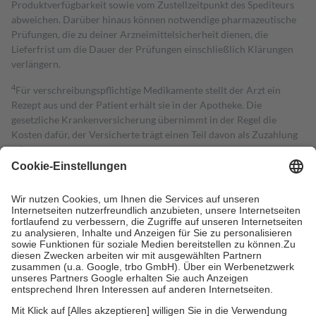
Produktverfügbarkeit sowie vom Zustellzeitpunkt des Spediteurs
abweichen. Darüber hinaus können notwendige pharmazeutische
Prüfungen, die zu deiner Arzneimittelsicherheit dienen, die
Lieferfrist um die Dauer der Prüfungen einschließlich Klärungen
verlängern.
4
Für verschreibungspflichtige Medikamente stellt der Arzt ein
Rezept aus und der Patient erhält sie in der Apotheke. Die
gesetzliche Krankenversicherung übernimmt in der Regel die
Kosten dafür, der Versicherte trägt einen Teil davon als Zuzahlung
mit.
Grundsätzlich leisten Mitglieder Zuzahlungen in Höhe von zehn
Prozent des Abgabepreises,
mindestens
jedoch
fünf Euro
und
höchstens zehn Euro.
Es sind jedoch nie mehr als die tatsächlichen
Kosten der Leistung zu entrichten.
Diese Regeln gelten grundsätzlich auch für Online-Apotheken.
Bei Heilmitteln und häuslicher Krankenpflege beträgt die
Zuzahlung zehn Prozent der Kosten sowie zehn Euro je
Verordnung.
Um das Engagement der Versicherten für ihre eigene Gesundheit zu
stärken und die besondere Stellung der Familie zu unterstützen,
fallen
keine Zuzahlungen
an bei: