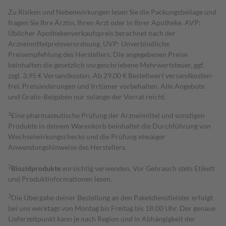
Zu Risiken und Nebenwirkungen lesen Sie die Packungsbeilage und
fragen Sie Ihre Ärztin, Ihren Arzt oder in Ihrer Apotheke. AVP:
Üblicher Apothekenverkaufspreis berechnet nach der
Arzneimittelpreisverordnung. UVP: Unverbindliche
Preisempfehlung des Herstellers. Die angegebenen Preise
beinhalten die gesetzlich vorgeschriebene Mehrwertsteuer, ggf.
zzgl. 3,95 € Versandkosten. Ab 29,00 € Bestell­wert versand­kosten­
frei. Preisänderungen und Irrtümer vorbehalten. Alle Angebote
und Gratis-Beigaben nur solange der Vorrat reicht.
1
Eine pharmazeutische Prüfung der Arzneimittel und sonstigen
Produkte in deinem Warenkorb beinhaltet die Durchführung von
Wechselwirkungschecks und die Prüfung etwaiger
Anwendungshinweise des Herstellers.
2
Biozidprodukte
vorsichtig verwenden. Vor Gebrauch stets Etikett
und Produktinformationen lesen.
3
Die Übergabe deiner Bestellung an den Paketdienstleister erfolgt
bei uns werktags von Montag bis Freitag bis 18:00 Uhr. Der genaue
Lieferzeitpunkt kann je nach Region und in Abhängigkeit der