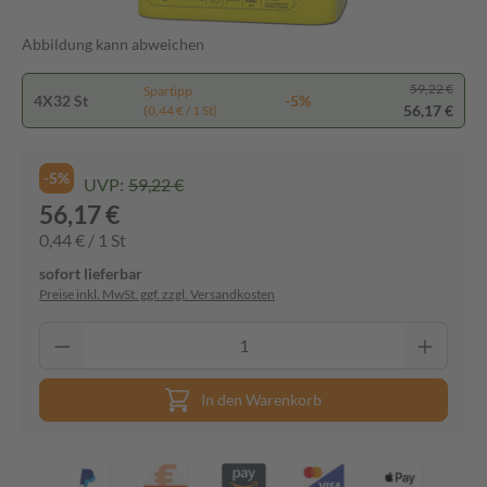
Abbildung kann abweichen
59,22 €
Spartipp
4X32 St
-5%
56,17 €
(0,44 € / 1 St)
-5%
UVP:
59,22 €
56,17 €
0,44 € / 1 St
sofort lieferbar
Preise inkl. MwSt. ggf. zzgl. Versandkosten
In den Warenkorb