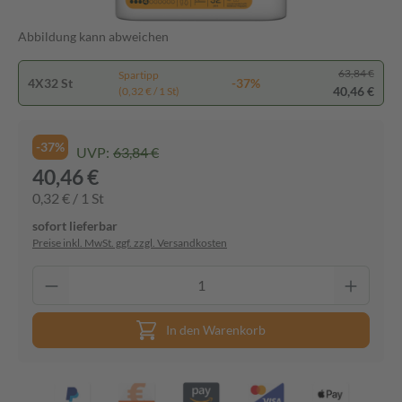
Abbildung kann abweichen
63,84 €
Spartipp
4X32 St
-37%
40,46 €
(0,32 € / 1 St)
-37%
UVP:
63,84 €
40,46 €
0,32 € / 1 St
sofort lieferbar
Preise inkl. MwSt. ggf. zzgl. Versandkosten
In den Warenkorb