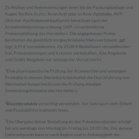
Zu Risiken und Nebenwirkungen lesen Sie die Packungsbeilage und
fragen Sie Ihre Ärztin, Ihren Arzt oder in Ihrer Apotheke. AVP:
Üblicher Apothekenverkaufspreis berechnet nach der
Arzneimittelpreisverordnung. UVP: Unverbindliche
Preisempfehlung des Herstellers. Die angegebenen Preise
beinhalten die gesetzlich vorgeschriebene Mehrwertsteuer, ggf.
zzgl. 3,95 € Versandkosten. Ab 29,00 € Bestell­wert versand­kosten­
frei. Preisänderungen und Irrtümer vorbehalten. Alle Angebote
und Gratis-Beigaben nur solange der Vorrat reicht.
1
Eine pharmazeutische Prüfung der Arzneimittel und sonstigen
Produkte in deinem Warenkorb beinhaltet die Durchführung von
Wechselwirkungschecks und die Prüfung etwaiger
Anwendungshinweise des Herstellers.
2
Biozidprodukte
vorsichtig verwenden. Vor Gebrauch stets Etikett
und Produktinformationen lesen.
3
Die Übergabe deiner Bestellung an den Paketdienstleister erfolgt
bei uns werktags von Montag bis Freitag bis 18:00 Uhr. Der genaue
Lieferzeitpunkt kann je nach Region und in Abhängigkeit der