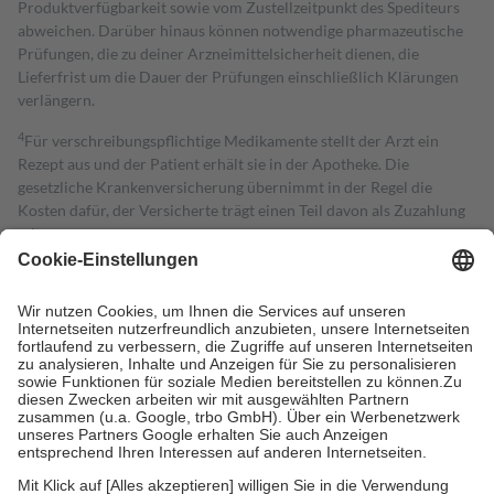
Produktverfügbarkeit sowie vom Zustellzeitpunkt des Spediteurs
abweichen. Darüber hinaus können notwendige pharmazeutische
Prüfungen, die zu deiner Arzneimittelsicherheit dienen, die
Lieferfrist um die Dauer der Prüfungen einschließlich Klärungen
verlängern.
4
Für verschreibungspflichtige Medikamente stellt der Arzt ein
Rezept aus und der Patient erhält sie in der Apotheke. Die
gesetzliche Krankenversicherung übernimmt in der Regel die
Kosten dafür, der Versicherte trägt einen Teil davon als Zuzahlung
mit.
Grundsätzlich leisten Mitglieder Zuzahlungen in Höhe von zehn
Prozent des Abgabepreises,
mindestens
jedoch
fünf Euro
und
höchstens zehn Euro.
Es sind jedoch nie mehr als die tatsächlichen
Kosten der Leistung zu entrichten.
Diese Regeln gelten grundsätzlich auch für Online-Apotheken.
Bei Heilmitteln und häuslicher Krankenpflege beträgt die
Zuzahlung zehn Prozent der Kosten sowie zehn Euro je
Verordnung.
Um das Engagement der Versicherten für ihre eigene Gesundheit zu
stärken und die besondere Stellung der Familie zu unterstützen,
fallen
keine Zuzahlungen
an bei: