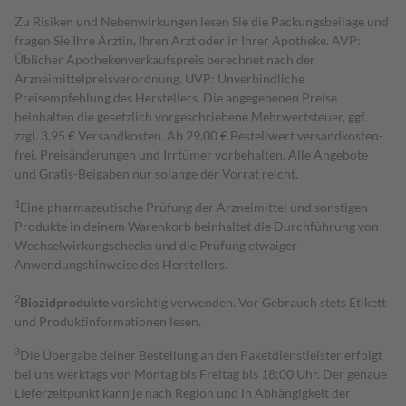
Zu Risiken und Nebenwirkungen lesen Sie die Packungsbeilage und
fragen Sie Ihre Ärztin, Ihren Arzt oder in Ihrer Apotheke. AVP:
Üblicher Apothekenverkaufspreis berechnet nach der
Arzneimittelpreisverordnung. UVP: Unverbindliche
Preisempfehlung des Herstellers. Die angegebenen Preise
beinhalten die gesetzlich vorgeschriebene Mehrwertsteuer, ggf.
zzgl. 3,95 € Versandkosten. Ab 29,00 € Bestell­wert versand­kosten­
frei. Preisänderungen und Irrtümer vorbehalten. Alle Angebote
und Gratis-Beigaben nur solange der Vorrat reicht.
1
Eine pharmazeutische Prüfung der Arzneimittel und sonstigen
Produkte in deinem Warenkorb beinhaltet die Durchführung von
Wechselwirkungschecks und die Prüfung etwaiger
Anwendungshinweise des Herstellers.
2
Biozidprodukte
vorsichtig verwenden. Vor Gebrauch stets Etikett
und Produktinformationen lesen.
3
Die Übergabe deiner Bestellung an den Paketdienstleister erfolgt
bei uns werktags von Montag bis Freitag bis 18:00 Uhr. Der genaue
Lieferzeitpunkt kann je nach Region und in Abhängigkeit der