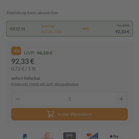
Abbildung kann abweichen
96,18 €
Spartipp
4X32 St
-4%
92,33 €
(0,72 € / 1 St)
-4%
UVP:
96,18 €
92,33 €
0,72 € / 1 St
sofort lieferbar
Preise inkl. MwSt. ggf. zzgl. Versandkosten
In den Warenkorb