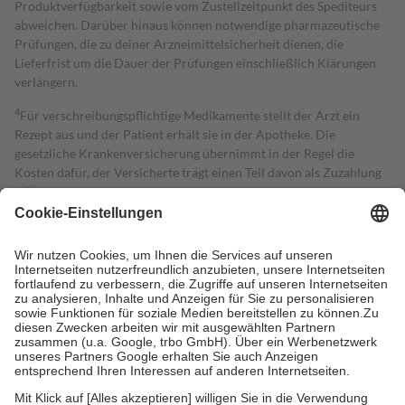
Produktverfügbarkeit sowie vom Zustellzeitpunkt des Spediteurs
abweichen. Darüber hinaus können notwendige pharmazeutische
Prüfungen, die zu deiner Arzneimittelsicherheit dienen, die
Lieferfrist um die Dauer der Prüfungen einschließlich Klärungen
verlängern.
4
Für verschreibungspflichtige Medikamente stellt der Arzt ein
Rezept aus und der Patient erhält sie in der Apotheke. Die
gesetzliche Krankenversicherung übernimmt in der Regel die
Kosten dafür, der Versicherte trägt einen Teil davon als Zuzahlung
mit.
Grundsätzlich leisten Mitglieder Zuzahlungen in Höhe von zehn
Prozent des Abgabepreises,
mindestens
jedoch
fünf Euro
und
höchstens zehn Euro.
Es sind jedoch nie mehr als die tatsächlichen
Kosten der Leistung zu entrichten.
Diese Regeln gelten grundsätzlich auch für Online-Apotheken.
Bei Heilmitteln und häuslicher Krankenpflege beträgt die
Zuzahlung zehn Prozent der Kosten sowie zehn Euro je
Verordnung.
Um das Engagement der Versicherten für ihre eigene Gesundheit zu
stärken und die besondere Stellung der Familie zu unterstützen,
fallen
keine Zuzahlungen
an bei: