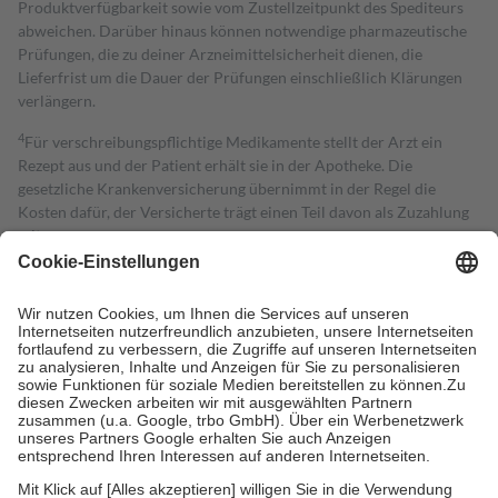
Produktverfügbarkeit sowie vom Zustellzeitpunkt des Spediteurs
abweichen. Darüber hinaus können notwendige pharmazeutische
Prüfungen, die zu deiner Arzneimittelsicherheit dienen, die
Lieferfrist um die Dauer der Prüfungen einschließlich Klärungen
verlängern.
4
Für verschreibungspflichtige Medikamente stellt der Arzt ein
Rezept aus und der Patient erhält sie in der Apotheke. Die
gesetzliche Krankenversicherung übernimmt in der Regel die
Kosten dafür, der Versicherte trägt einen Teil davon als Zuzahlung
mit.
Grundsätzlich leisten Mitglieder Zuzahlungen in Höhe von zehn
Prozent des Abgabepreises,
mindestens
jedoch
fünf Euro
und
höchstens zehn Euro.
Es sind jedoch nie mehr als die tatsächlichen
Kosten der Leistung zu entrichten.
Diese Regeln gelten grundsätzlich auch für Online-Apotheken.
Bei Heilmitteln und häuslicher Krankenpflege beträgt die
Zuzahlung zehn Prozent der Kosten sowie zehn Euro je
Verordnung.
Um das Engagement der Versicherten für ihre eigene Gesundheit zu
stärken und die besondere Stellung der Familie zu unterstützen,
fallen
keine Zuzahlungen
an bei: