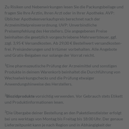
Zu Risiken und Nebenwirkungen lesen Sie die Packungsbeilage und
fragen Sie Ihre Ärztin, Ihren Arzt oder in Ihrer Apotheke. AVP:
Üblicher Apothekenverkaufspreis berechnet nach der
Arzneimittelpreisverordnung. UVP: Unverbindliche
Preisempfehlung des Herstellers. Die angegebenen Preise
beinhalten die gesetzlich vorgeschriebene Mehrwertsteuer, ggf.
zzgl. 3,95 € Versandkosten. Ab 29,00 € Bestell­wert versand­kosten­
frei. Preisänderungen und Irrtümer vorbehalten. Alle Angebote
und Gratis-Beigaben nur solange der Vorrat reicht.
1
Eine pharmazeutische Prüfung der Arzneimittel und sonstigen
Produkte in deinem Warenkorb beinhaltet die Durchführung von
Wechselwirkungschecks und die Prüfung etwaiger
Anwendungshinweise des Herstellers.
2
Biozidprodukte
vorsichtig verwenden. Vor Gebrauch stets Etikett
und Produktinformationen lesen.
3
Die Übergabe deiner Bestellung an den Paketdienstleister erfolgt
bei uns werktags von Montag bis Freitag bis 18:00 Uhr. Der genaue
Lieferzeitpunkt kann je nach Region und in Abhängigkeit der