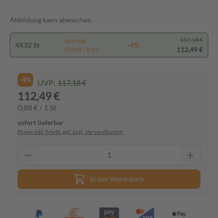
Abbildung kann abweichen
117,18 €
Spartipp
4X32 St
-4%
112,49 €
(0,88 € / 1 St)
-4%
UVP:
117,18 €
112,49 €
0,88 € / 1 St
sofort lieferbar
Preise inkl. MwSt. ggf. zzgl. Versandkosten
In den Warenkorb