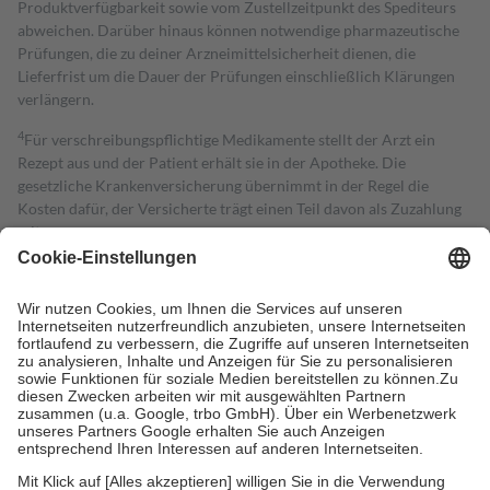
Produktverfügbarkeit sowie vom Zustellzeitpunkt des Spediteurs
abweichen. Darüber hinaus können notwendige pharmazeutische
Prüfungen, die zu deiner Arzneimittelsicherheit dienen, die
Lieferfrist um die Dauer der Prüfungen einschließlich Klärungen
verlängern.
4
Für verschreibungspflichtige Medikamente stellt der Arzt ein
Rezept aus und der Patient erhält sie in der Apotheke. Die
gesetzliche Krankenversicherung übernimmt in der Regel die
Kosten dafür, der Versicherte trägt einen Teil davon als Zuzahlung
mit.
Grundsätzlich leisten Mitglieder Zuzahlungen in Höhe von zehn
Prozent des Abgabepreises,
mindestens
jedoch
fünf Euro
und
höchstens zehn Euro.
Es sind jedoch nie mehr als die tatsächlichen
Kosten der Leistung zu entrichten.
Diese Regeln gelten grundsätzlich auch für Online-Apotheken.
Bei Heilmitteln und häuslicher Krankenpflege beträgt die
Zuzahlung zehn Prozent der Kosten sowie zehn Euro je
Verordnung.
Um das Engagement der Versicherten für ihre eigene Gesundheit zu
stärken und die besondere Stellung der Familie zu unterstützen,
fallen
keine Zuzahlungen
an bei: