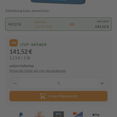
Abbildung kann abweichen
147,42 €
Spartipp
4X32 St
-4%
141,52 €
(1,11 € / 1 St)
-4%
UVP:
147,42 €
141,52 €
1,11 € / 1 St
sofort lieferbar
Preise inkl. MwSt. ggf. zzgl. Versandkosten
In den Warenkorb