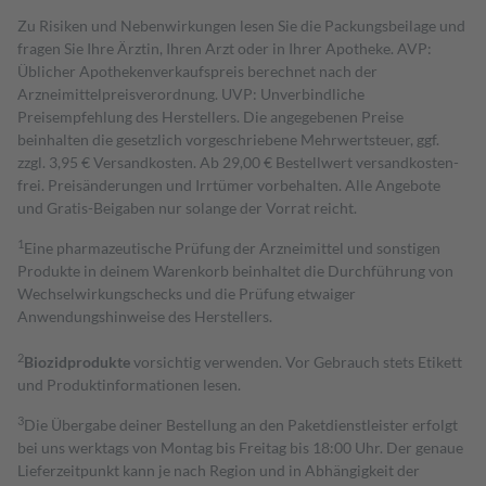
Zu Risiken und Nebenwirkungen lesen Sie die Packungsbeilage und
fragen Sie Ihre Ärztin, Ihren Arzt oder in Ihrer Apotheke. AVP:
Üblicher Apothekenverkaufspreis berechnet nach der
Arzneimittelpreisverordnung. UVP: Unverbindliche
Preisempfehlung des Herstellers. Die angegebenen Preise
beinhalten die gesetzlich vorgeschriebene Mehrwertsteuer, ggf.
zzgl. 3,95 € Versandkosten. Ab 29,00 € Bestell­wert versand­kosten­
frei. Preisänderungen und Irrtümer vorbehalten. Alle Angebote
und Gratis-Beigaben nur solange der Vorrat reicht.
1
Eine pharmazeutische Prüfung der Arzneimittel und sonstigen
Produkte in deinem Warenkorb beinhaltet die Durchführung von
Wechselwirkungschecks und die Prüfung etwaiger
Anwendungshinweise des Herstellers.
2
Biozidprodukte
vorsichtig verwenden. Vor Gebrauch stets Etikett
und Produktinformationen lesen.
3
Die Übergabe deiner Bestellung an den Paketdienstleister erfolgt
bei uns werktags von Montag bis Freitag bis 18:00 Uhr. Der genaue
Lieferzeitpunkt kann je nach Region und in Abhängigkeit der