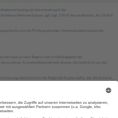
pothekenverkaufspreis berechnet nach der
hriebene Mehrwertsteuer, ggf. zzgl. 3,95 € Versandkosten. Ab 29,00 €
kungschecks und die Prüfung etwaiger Anwendungshinweise des
itpunkt kann je nach Region und in Abhängigkeit der
 zu deiner Arzneimittelsicherheit dienen, die Lieferfrist um die
ersicherung übernimmt in der Regel die Kosten dafür, der Versicherte
Euro.
Es sind jedoch nie mehr als die tatsächlichen Kosten der Leistung
e Zuzahlungen
an bei: