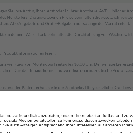
gen Sie Ihre Ärztin, Ihren Arzt oder in Ihrer Apotheke. AVP: Üblicher A
s Herstellers. Die angegebenen Preise beinhalten die gesetzlich vorgesc
alten. Alle Angebote und Gratis-Beigaben nur solange der Vorrat reicht.
dukte in deinem Warenkorb beinhaltet die Durchführung von Wechselwir
nd Produktinformationen lesen.
 uns werktags von Montag bis Freitag bis 18:00 Uhr. Der genaue Lieferze
ichen. Darüber hinaus können notwendige pharmazeutische Prüfungen, die
aus und der Patient erhält sie in der Apotheke. Die gesetzliche Krankenv
ent des Abgabepreises,
mindestens
jedoch
fünf Euro
und
höchstens zehn 
zehn Prozent der Kosten sowie zehn Euro je Verordnung.
rken und die besondere Stellung der Familie zu unterstützen, fallen
kein
 Ausnahme der Fahrkosten