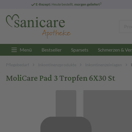
3
E-Rezept:
Heute bestellt,
morgen geliefert
Menü
Bestseller
Sparsets
Schmerzen & Ver
Pflegebedarf
Inkontinenzprodukte
Inkontinenzeinlagen
MoliCare Pad 3 Tropfen 6X30 St