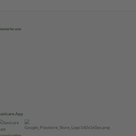
Bewerte uns
Sanicare App