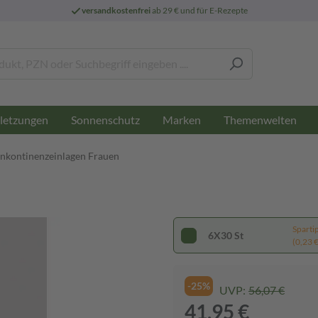
versandkostenfrei
ab 29 € und für E-Rezepte
letzungen
Sonnenschutz
Marken
Themenwelten
Inkontinenzeinlagen Frauen
Sparti
6X30 St
(0,23 € 
-25%
UVP:
56,07 €
41,95 €