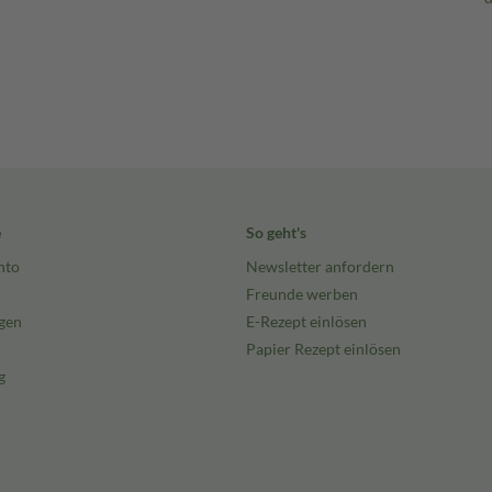
e
So geht's
nto
Newsletter anfordern
Freunde werben
gen
E-Rezept einlösen
Papier Rezept einlösen
g