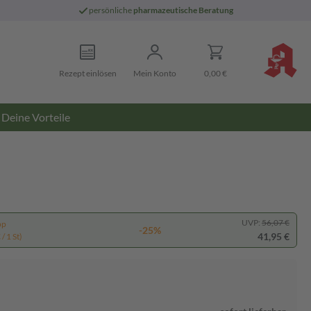
persönliche
pharmazeutische Beratung
Rezept einlösen
Mein Konto
0,00 €
Deine Vorteile
UVP:
56,07 €
pp
-25%
41,95 €
/ 1 St)