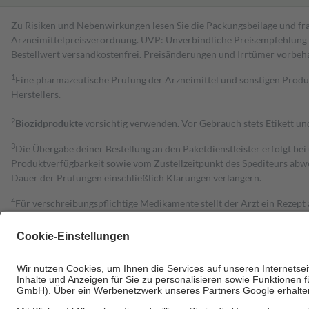
Zu Risiken und Nebenwirkungen lesen Sie die Packungsbeilage und fra
Arzneimittelpreisverordnung. UVP: Unverbindliche Preisempfehlung de
Bestell­wert versand­kosten­frei. Preisänderungen und Irrtümer vorbeh
1
Eine pharmazeutische Prüfung der Arzneimittel und sonstigen Pro
Herstellers.
2
Biozidprodukte
vorsichtig verwenden. Vor Gebrauch stets Etikett u
3
Die Übergabe deiner Bestellung an den Paketdienstleister erfolgt bei
Produktverfügbarkeit sowie vom Zustellzeitpunkt des Spediteurs abwe
Dauer der Prüfungen einschließlich Klärungen verlängern.
4
Für verschreibungspflichtige Medikamente stellt der Arzt ein Rezept 
trägt einen Teil davon als Zuzahlung mit.
Grundsätzlich leisten Mitglieder Zuzahlungen in Höhe von zehn Proz
zu entrichten.
Diese Regeln gelten grundsätzlich auch für Online-Apotheken.
Bei Heilmitteln und häuslicher Krankenpflege beträgt die Zuzahlung 
Um das Engagement der Versicherten für ihre eigene Gesundheit zu stä
• Kindern und Jugendlichen bis zum vollendeten 18. Lebensjahr mit