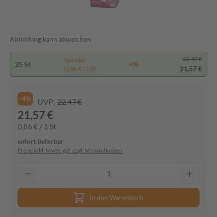
Abbildung kann abweichen
22,47 €
Spartipp
25 St
-4%
21,57 €
(0,86 € / 1 St)
-4%
UVP:
22,47 €
21,57 €
0,86 € / 1 St
sofort lieferbar
Preise inkl. MwSt. ggf. zzgl. Versandkosten
In den Warenkorb