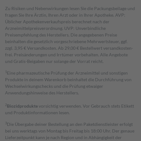
Zu Risiken und Nebenwirkungen lesen Sie die Packungsbeilage und
fragen Sie Ihre Ärztin, Ihren Arzt oder in Ihrer Apotheke. AVP:
Üblicher Apothekenverkaufspreis berechnet nach der
Arzneimittelpreisverordnung. UVP: Unverbindliche
Preisempfehlung des Herstellers. Die angegebenen Preise
beinhalten die gesetzlich vorgeschriebene Mehrwertsteuer, ggf.
zzgl. 3,95 € Versandkosten. Ab 29,00 € Bestell­wert versand­kosten­
frei. Preisänderungen und Irrtümer vorbehalten. Alle Angebote
und Gratis-Beigaben nur solange der Vorrat reicht.
1
Eine pharmazeutische Prüfung der Arzneimittel und sonstigen
Produkte in deinem Warenkorb beinhaltet die Durchführung von
Wechselwirkungschecks und die Prüfung etwaiger
Anwendungshinweise des Herstellers.
2
Biozidprodukte
vorsichtig verwenden. Vor Gebrauch stets Etikett
und Produktinformationen lesen.
3
Die Übergabe deiner Bestellung an den Paketdienstleister erfolgt
bei uns werktags von Montag bis Freitag bis 18:00 Uhr. Der genaue
Lieferzeitpunkt kann je nach Region und in Abhängigkeit der