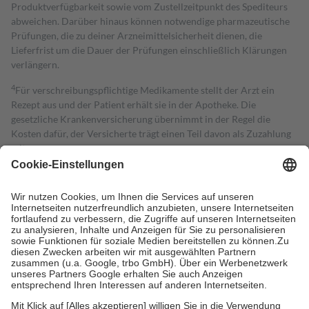
Produktverfügbarkeit sowie vom Zustellzeitpunkt des Spediteurs
abweichen. Darüber hinaus können notwendige pharmazeutische
Prüfungen, die zu deiner Arzneimittelsicherheit dienen, die
Lieferfrist um die Dauer der Prüfungen einschließlich Klärungen
verlängern.
4
Für verschreibungspflichtige Medikamente stellt der Arzt ein
Rezept aus und der Patient erhält sie in der Apotheke. Die
gesetzliche Krankenversicherung übernimmt in der Regel die
Kosten dafür, der Versicherte trägt einen Teil davon als Zuzahlung
mit.
Grundsätzlich leisten Mitglieder Zuzahlungen in Höhe von zehn
Prozent des Abgabepreises,
mindestens
jedoch
fünf Euro
und
höchstens zehn Euro.
Es sind jedoch nie mehr als die tatsächlichen
Kosten der Leistung zu entrichten.
Diese Regeln gelten grundsätzlich auch für Online-Apotheken.
Bei Heilmitteln und häuslicher Krankenpflege beträgt die
Zuzahlung zehn Prozent der Kosten sowie zehn Euro je
Verordnung.
Um das Engagement der Versicherten für ihre eigene Gesundheit zu
stärken und die besondere Stellung der Familie zu unterstützen,
fallen
keine Zuzahlungen
an bei: