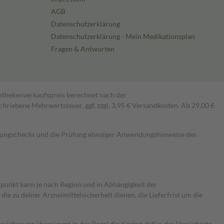
AGB
Datenschutzerklärung
Datenschutzerklärung - Mein Medikationsplan
Fragen & Antworten
pothekenverkaufspreis berechnet nach der
hriebene Mehrwertsteuer, ggf. zzgl. 3,95 € Versandkosten. Ab 29,00 €
kungschecks und die Prüfung etwaiger Anwendungshinweise des
itpunkt kann je nach Region und in Abhängigkeit der
 zu deiner Arzneimittelsicherheit dienen, die Lieferfrist um die
ersicherung übernimmt in der Regel die Kosten dafür, der Versicherte