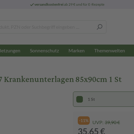
versandkostenfrei
ab 29 € und für E-Rezepte
letzungen
Sonnenschutz
Marken
Themenwelten
7 Krankenunterlagen 85x90cm 1 St
1 St
-11%
UVP:
39,90 €
35,65 €