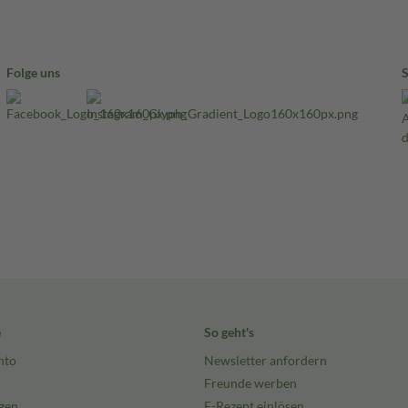
Folge uns
e
So geht's
nto
Newsletter anfordern
Freunde werben
gen
E-Rezept einlösen