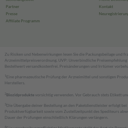
Partner
Kontakt
Presse
Neuregistrierun
Affiliate Programm
Zu Risiken und Nebenwirkungen lesen Sie die Packungsbeilage und fra
Arzneimittelpreisverordnung. UVP: Unverbindliche Preisempfehlung de
Bestell­wert versand­kosten­frei. Preisänderungen und Irrtümer vorbeh
1
Eine pharmazeutische Prüfung der Arzneimittel und sonstigen Pro
Herstellers.
2
Biozidprodukte
vorsichtig verwenden. Vor Gebrauch stets Etikett u
3
Die Übergabe deiner Bestellung an den Paketdienstleister erfolgt bei
Produktverfügbarkeit sowie vom Zustellzeitpunkt des Spediteurs abwe
Dauer der Prüfungen einschließlich Klärungen verlängern.
4
Für verschreibungspflichtige Medikamente stellt der Arzt ein Rezept 