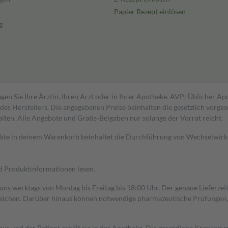
Papier Rezept einlösen
g
gen Sie Ihre Ärztin, Ihren Arzt oder in Ihrer Apotheke. AVP: Üblicher A
s Herstellers. Die angegebenen Preise beinhalten die gesetzlich vorgesc
alten. Alle Angebote und Gratis-Beigaben nur solange der Vorrat reicht.
dukte in deinem Warenkorb beinhaltet die Durchführung von Wechselwir
nd Produktinformationen lesen.
 uns werktags von Montag bis Freitag bis 18:00 Uhr. Der genaue Lieferze
ichen. Darüber hinaus können notwendige pharmazeutische Prüfungen, die
aus und der Patient erhält sie in der Apotheke. Die gesetzliche Krankenv