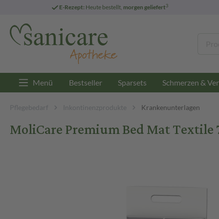
3
E-Rezept:
Heute bestellt,
morgen geliefert
Menü
Bestseller
Sparsets
Schmerzen & Ver
Pflegebedarf
Inkontinenzprodukte
Krankenunterlagen
MoliCare Premium Bed Mat Textile 