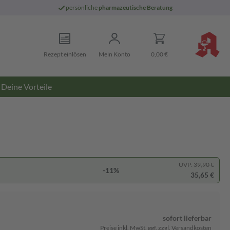
persönliche
pharmazeutische Beratung
Rezept einlösen
Mein Konto
0,00 €
Deine Vorteile
UVP:
39,90 €
-11%
35,65 €
sofort lieferbar
Preise inkl. MwSt. ggf. zzgl. Versandkosten