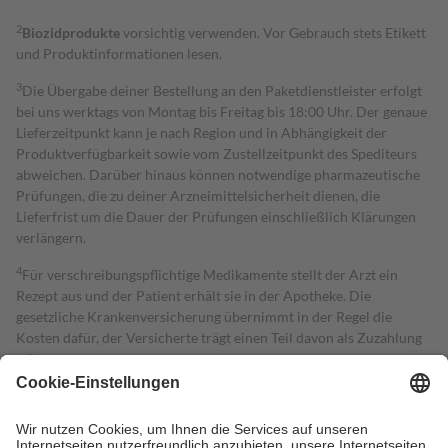
2
Biozidprodukte
vorsichtig verwenden. Vor Gebrauch stets Etikett
und Produktinformationen lesen.
3
Die Übergabe deiner Bestellung an den Paketdienstleister erfolgt
bei uns werktags von Montag bis Freitag bis 18:00 Uhr. Der genaue
Lieferzeitpunkt kann je nach Region und in Abhängigkeit der
Produktverfügbarkeit sowie vom Zustellzeitpunkt des Spediteurs
abweichen. Darüber hinaus können notwendige pharmazeutische
Prüfungen, die zu deiner Arzneimittelsicherheit dienen, die
Lieferfrist um die Dauer der Prüfungen einschließlich Klärungen
verlängern.
4
Für verschreibungspflichtige Medikamente stellt der Arzt ein
Rezept aus und der Patient erhält sie in der Apotheke. Die
gesetzliche Krankenversicherung übernimmt in der Regel die
Kosten dafür, der Versicherte trägt einen Teil davon als Zuzahlung
mit.
Grundsätzlich leisten Mitglieder Zuzahlungen in Höhe von zehn
Prozent des Abgabepreises,
mindestens
jedoch
fünf Euro
und
höchstens zehn Euro.
Es sind jedoch nie mehr als die tatsächlichen
Kosten der Leistung zu entrichten.