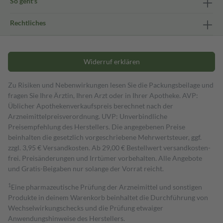
So geht's
Rechtliches
Widerruf erklären
Zu Risiken und Nebenwirkungen lesen Sie die Packungsbeilage und
fragen Sie Ihre Ärztin, Ihren Arzt oder in Ihrer Apotheke. AVP:
Üblicher Apothekenverkaufspreis berechnet nach der
Arzneimittelpreisverordnung. UVP: Unverbindliche
Preisempfehlung des Herstellers. Die angegebenen Preise
beinhalten die gesetzlich vorgeschriebene Mehrwertsteuer, ggf.
zzgl. 3,95 € Versandkosten. Ab 29,00 € Bestell­wert versand­kosten­
frei. Preisänderungen und Irrtümer vorbehalten. Alle Angebote
und Gratis-Beigaben nur solange der Vorrat reicht.
1
Eine pharmazeutische Prüfung der Arzneimittel und sonstigen
Produkte in deinem Warenkorb beinhaltet die Durchführung von
Wechselwirkungschecks und die Prüfung etwaiger
Anwendungshinweise des Herstellers.