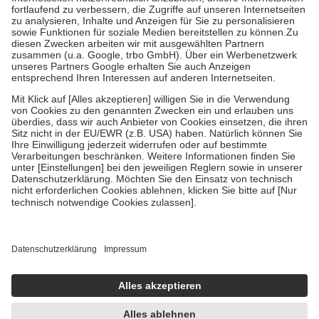
Diese Regeln gelten grundsätzlich auch für Online-Apotheken.
Bei Heilmitteln und häuslicher Krankenpflege beträgt die
Zuzahlung zehn Prozent der Kosten sowie zehn Euro je
Verordnung.
Um das Engagement der Versicherten für ihre eigene Gesundheit zu
stärken und die besondere Stellung der Familie zu unterstützen,
fallen
keine Zuzahlungen
an bei:
• Kindern und Jugendlichen bis zum vollendeten 18. Lebensjahr
mit Ausnahme der Fahrkosten
• Untersuchungen zur Vorsorge und Früherkennung, die von der
GKV getragen werden
• empfohlenen Schutzimpfungen
• Harn- und Blutteststreifen
Wir nutzen Trusted Shops als unabhängigen Dienstleister für die
Einholung von Bewertungen. Trusted Shops hat Maßnahmen
getroffen, um sicherzustellen, dass es sich um echte Bewertungen
handelt. Mehr Informationen findest du hier:
https://help.etrusted.com/hc/de/articles/4419944605341
Einige Bilder und Inhalte wurden unter Zuhilfenahme künstlicher
Intelligenz erstellt.