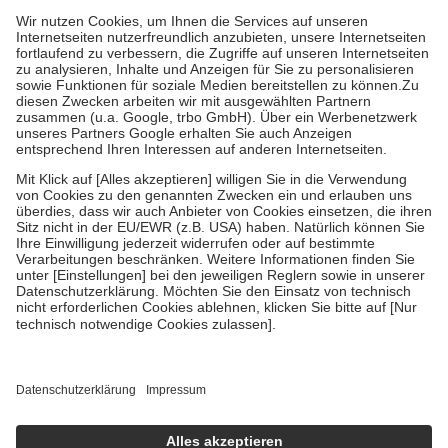
höchstens zehn Euro.
Es sind jedoch nie mehr als die tatsächlichen
Kosten der Leistung zu entrichten.
Diese Regeln gelten grundsätzlich auch für Online-Apotheken.
Bei Heilmitteln und häuslicher Krankenpflege beträgt die
Zuzahlung zehn Prozent der Kosten sowie zehn Euro je
Verordnung.
Um das Engagement der Versicherten für ihre eigene Gesundheit zu
stärken und die besondere Stellung der Familie zu unterstützen,
fallen
keine Zuzahlungen
an bei:
• Kindern und Jugendlichen bis zum vollendeten 18. Lebensjahr
mit Ausnahme der Fahrkosten
• Untersuchungen zur Vorsorge und Früherkennung, die von der
GKV getragen werden
• empfohlenen Schutzimpfungen
• Harn- und Blutteststreifen
Wir nutzen Trusted Shops als unabhängigen Dienstleister für die
Einholung von Bewertungen. Trusted Shops hat Maßnahmen
getroffen, um sicherzustellen, dass es sich um echte Bewertungen
handelt. Mehr Informationen findest du hier:
https://help.etrusted.com/hc/de/articles/4419944605341