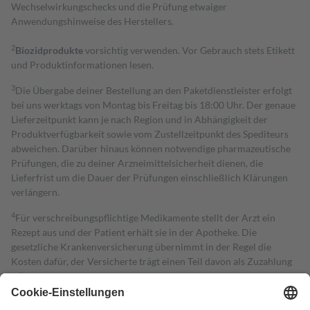
Wechselwirkungschecks und die Prüfung etwaiger
Anwendungshinweise des Herstellers.
2
Biozidprodukte
vorsichtig verwenden. Vor Gebrauch stets Etikett
und Produktinformationen lesen.
3
Die Übergabe deiner Bestellung an den Paketdienstleister erfolgt
bei uns werktags von Montag bis Freitag bis 18:00 Uhr. Der genaue
Lieferzeitpunkt kann je nach Region und in Abhängigkeit der
Produktverfügbarkeit sowie vom Zustellzeitpunkt des Spediteurs
abweichen. Darüber hinaus können notwendige pharmazeutische
Prüfungen, die zu deiner Arzneimittelsicherheit dienen, die
Lieferfrist um die Dauer der Prüfungen einschließlich Klärungen
verlängern.
4
Für verschreibungspflichtige Medikamente stellt der Arzt ein
Rezept aus und der Patient erhält sie in der Apotheke. Die
gesetzliche Krankenversicherung übernimmt in der Regel die
Kosten dafür, der Versicherte trägt einen Teil davon als Zuzahlung
mit.
Grundsätzlich leisten Mitglieder Zuzahlungen in Höhe von zehn
Prozent des Abgabepreises,
mindestens
jedoch
fünf Euro
und