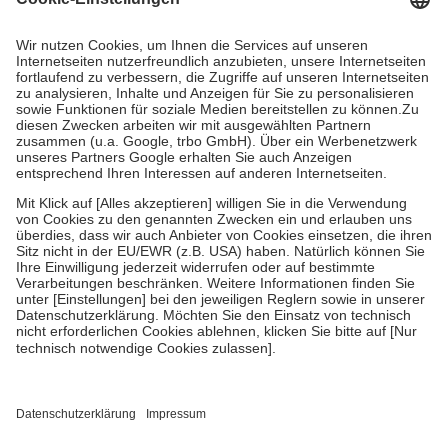
Prozent des Abgabepreises,
mindestens
jedoch
fünf Euro
und
höchstens zehn Euro.
Es sind jedoch nie mehr als die tatsächlichen
Kosten der Leistung zu entrichten.
Diese Regeln gelten grundsätzlich auch für Online-Apotheken.
Bei Heilmitteln und häuslicher Krankenpflege beträgt die
Zuzahlung zehn Prozent der Kosten sowie zehn Euro je
Verordnung.
Um das Engagement der Versicherten für ihre eigene Gesundheit zu
stärken und die besondere Stellung der Familie zu unterstützen,
fallen
keine Zuzahlungen
an bei:
• Kindern und Jugendlichen bis zum vollendeten 18. Lebensjahr
mit Ausnahme der Fahrkosten
• Untersuchungen zur Vorsorge und Früherkennung, die von der
GKV getragen werden
• empfohlenen Schutzimpfungen
• Harn- und Blutteststreifen
Wir nutzen Trusted Shops als unabhängigen Dienstleister für die
Einholung von Bewertungen. Trusted Shops hat Maßnahmen
getroffen, um sicherzustellen, dass es sich um echte Bewertungen
handelt. Mehr Informationen findest du hier: