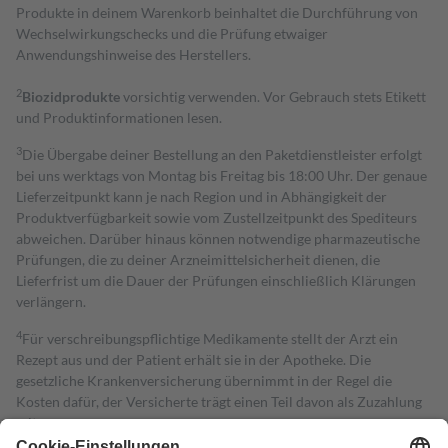
Produkte in deinem Warenkorb beinhaltet die Durchführung von
Wechselwirkungschecks und die Prüfung etwaiger
Anwendungshinweise des Herstellers.
2
Biozidprodukte
vorsichtig verwenden. Vor Gebrauch stets Etikett
und Produktinformationen lesen.
3
Die Übergabe deiner Bestellung an den Paketdienstleister erfolgt
bei uns werktags von Montag bis Freitag bis 18:00 Uhr. Der genaue
Lieferzeitpunkt kann je nach Region und in Abhängigkeit der
Produktverfügbarkeit sowie vom Zustellzeitpunkt des Spediteurs
abweichen. Darüber hinaus können notwendige pharmazeutische
Prüfungen, die zu deiner Arzneimittelsicherheit dienen, die
Lieferfrist um die Dauer der Prüfungen einschließlich Klärungen
verlängern.
4
Für verschreibungspflichtige Medikamente stellt der Arzt ein
Rezept aus und der Patient erhält sie in der Apotheke. Die
gesetzliche Krankenversicherung übernimmt in der Regel die
Kosten dafür, der Versicherte trägt einen Teil davon als Zuzahlung
mit.
Grundsätzlich leisten Mitglieder Zuzahlungen in Höhe von zehn