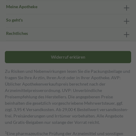
Meine Apotheke
So geht's
Rechtliches
Widerruf erklären
Zu Risiken und Nebenwirkungen lesen Sie die Packungsbeilage und
fragen Sie Ihre Ärztin, Ihren Arzt oder in Ihrer Apotheke. AVP:
Üblicher Apothekenverkaufspreis berechnet nach der
Arzneimittelpreisverordnung. UVP: Unverbindliche
Preisempfehlung des Herstellers. Die angegebenen Preise
beinhalten die gesetzlich vorgeschriebene Mehrwertsteuer, ggf.
zzgl. 3,95 € Versandkosten. Ab 29,00 € Bestell­wert versand­kosten­
frei. Preisänderungen und Irrtümer vorbehalten. Alle Angebote
und Gratis-Beigaben nur solange der Vorrat reicht.
1
Eine pharmazeutische Prüfung der Arzneimittel und sonstigen