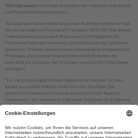
2
Biozidprodukte
vorsichtig verwenden. Vor Gebrauch stets Etikett
und Produktinformationen lesen.
3
Die Übergabe deiner Bestellung an den Paketdienstleister erfolgt
bei uns werktags von Montag bis Freitag bis 18:00 Uhr. Der genaue
Lieferzeitpunkt kann je nach Region und in Abhängigkeit der
Produktverfügbarkeit sowie vom Zustellzeitpunkt des Spediteurs
abweichen. Darüber hinaus können notwendige pharmazeutische
Prüfungen, die zu deiner Arzneimittelsicherheit dienen, die
Lieferfrist um die Dauer der Prüfungen einschließlich Klärungen
verlängern.
4
Für verschreibungspflichtige Medikamente stellt der Arzt ein
Rezept aus und der Patient erhält sie in der Apotheke. Die
gesetzliche Krankenversicherung übernimmt in der Regel die
Kosten dafür, der Versicherte trägt einen Teil davon als Zuzahlung
mit.
Grundsätzlich leisten Mitglieder Zuzahlungen in Höhe von zehn
Prozent des Abgabepreises,
mindestens
jedoch
fünf Euro
und
höchstens zehn Euro.
Es sind jedoch nie mehr als die tatsächlichen
Kosten der Leistung zu entrichten.