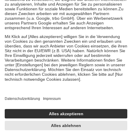
Diese Regeln gelten grundsätzlich auch für Online-Apotheken.
Bei Heilmitteln und häuslicher Krankenpflege beträgt die
Zuzahlung zehn Prozent der Kosten sowie zehn Euro je
Verordnung.
Um das Engagement der Versicherten für ihre eigene Gesundheit zu
stärken und die besondere Stellung der Familie zu unterstützen,
fallen
keine Zuzahlungen
an bei:
• Kindern und Jugendlichen bis zum vollendeten 18. Lebensjahr
mit Ausnahme der Fahrkosten
• Untersuchungen zur Vorsorge und Früherkennung, die von der
GKV getragen werden
• empfohlenen Schutzimpfungen
• Harn- und Blutteststreifen
Wir nutzen Trusted Shops als unabhängigen Dienstleister für die
Einholung von Bewertungen. Trusted Shops hat Maßnahmen
getroffen, um sicherzustellen, dass es sich um echte Bewertungen
handelt. Mehr Informationen findest du hier:
https://help.etrusted.com/hc/de/articles/4419944605341
Einige Bilder und Inhalte wurden unter Zuhilfenahme künstlicher
Intelligenz erstellt.