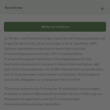
Rechtliches
Widerruf erklären
Zu Risiken und Nebenwirkungen lesen Sie die Packungsbeilage und
fragen Sie Ihre Ärztin, Ihren Arzt oder in Ihrer Apotheke. AVP:
Üblicher Apothekenverkaufspreis berechnet nach der
Arzneimittelpreisverordnung. UVP: Unverbindliche
Preisempfehlung des Herstellers. Die angegebenen Preise
beinhalten die gesetzlich vorgeschriebene Mehrwertsteuer, ggf.
zzgl. 3,95 € Versandkosten. Ab 29,00 € Bestell­wert versand­kosten­
frei. Preisänderungen und Irrtümer vorbehalten. Alle Angebote
und Gratis-Beigaben nur solange der Vorrat reicht.
1
Eine pharmazeutische Prüfung der Arzneimittel und sonstigen
Produkte in deinem Warenkorb beinhaltet die Durchführung von
Wechselwirkungschecks und die Prüfung etwaiger
Anwendungshinweise des Herstellers.