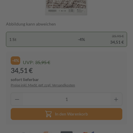
Abbildung kann abweichen
35,95 €
1 St
-4%
34,51 €
-4%
UVP:
35,95 €
34,51 €
sofort lieferbar
Preise inkl. MwSt. ggf. zzgl. Versandkosten
In den Warenkorb