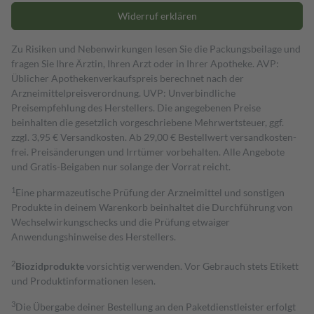
Widerruf erklären
Zu Risiken und Nebenwirkungen lesen Sie die Packungsbeilage und
fragen Sie Ihre Ärztin, Ihren Arzt oder in Ihrer Apotheke. AVP:
Üblicher Apothekenverkaufspreis berechnet nach der
Arzneimittelpreisverordnung. UVP: Unverbindliche
Preisempfehlung des Herstellers. Die angegebenen Preise
beinhalten die gesetzlich vorgeschriebene Mehrwertsteuer, ggf.
zzgl. 3,95 € Versandkosten. Ab 29,00 € Bestell­wert versand­kosten­
frei. Preisänderungen und Irrtümer vorbehalten. Alle Angebote
und Gratis-Beigaben nur solange der Vorrat reicht.
1
Eine pharmazeutische Prüfung der Arzneimittel und sonstigen
Produkte in deinem Warenkorb beinhaltet die Durchführung von
Wechselwirkungschecks und die Prüfung etwaiger
Anwendungshinweise des Herstellers.
2
Biozidprodukte
vorsichtig verwenden. Vor Gebrauch stets Etikett
und Produktinformationen lesen.
3
Die Übergabe deiner Bestellung an den Paketdienstleister erfolgt