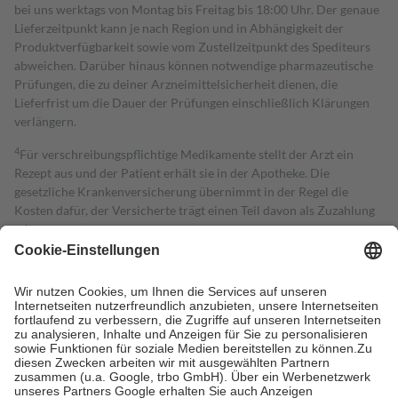
bei uns werktags von Montag bis Freitag bis 18:00 Uhr. Der genaue
Lieferzeitpunkt kann je nach Region und in Abhängigkeit der
Produktverfügbarkeit sowie vom Zustellzeitpunkt des Spediteurs
abweichen. Darüber hinaus können notwendige pharmazeutische
Prüfungen, die zu deiner Arzneimittelsicherheit dienen, die
Lieferfrist um die Dauer der Prüfungen einschließlich Klärungen
verlängern.
4
Für verschreibungspflichtige Medikamente stellt der Arzt ein
Rezept aus und der Patient erhält sie in der Apotheke. Die
gesetzliche Krankenversicherung übernimmt in der Regel die
Kosten dafür, der Versicherte trägt einen Teil davon als Zuzahlung
mit.
Grundsätzlich leisten Mitglieder Zuzahlungen in Höhe von zehn
Prozent des Abgabepreises,
mindestens
jedoch
fünf Euro
und
höchstens zehn Euro.
Es sind jedoch nie mehr als die tatsächlichen
Kosten der Leistung zu entrichten.
Diese Regeln gelten grundsätzlich auch für Online-Apotheken.
Bei Heilmitteln und häuslicher Krankenpflege beträgt die
Zuzahlung zehn Prozent der Kosten sowie zehn Euro je
Verordnung.
Um das Engagement der Versicherten für ihre eigene Gesundheit zu