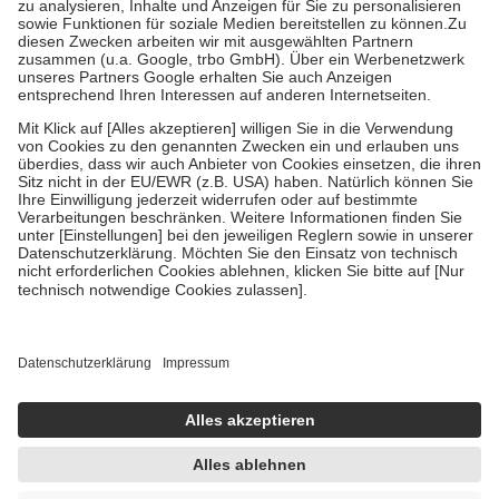
Bei Heilmitteln und häuslicher Krankenpflege beträgt die
Zuzahlung zehn Prozent der Kosten sowie zehn Euro je
Verordnung.
Um das Engagement der Versicherten für ihre eigene Gesundheit zu
stärken und die besondere Stellung der Familie zu unterstützen,
fallen
keine Zuzahlungen
an bei:
• Kindern und Jugendlichen bis zum vollendeten 18. Lebensjahr
mit Ausnahme der Fahrkosten
• Untersuchungen zur Vorsorge und Früherkennung, die von der
GKV getragen werden
• empfohlenen Schutzimpfungen
• Harn- und Blutteststreifen
Wir nutzen Trusted Shops als unabhängigen Dienstleister für die
Einholung von Bewertungen. Trusted Shops hat Maßnahmen
getroffen, um sicherzustellen, dass es sich um echte Bewertungen
handelt. Mehr Informationen findest du hier:
https://help.etrusted.com/hc/de/articles/4419944605341
Einige Bilder und Inhalte wurden unter Zuhilfenahme künstlicher
Intelligenz erstellt.