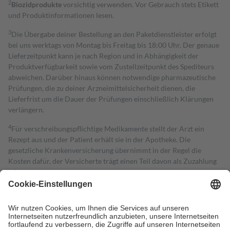
2
Biozidprodukte
vorsichtig verwenden. Vor Gebrauch stets Etikett
und Produktinformationen lesen.
3
Die Übergabe deiner Bestellung an den Paketdienstleister erfolgt
bei uns werktags von Montag bis Freitag bis 18:00 Uhr. Der genaue
Lieferzeitpunkt kann je nach Region und in Abhängigkeit der
Produktverfügbarkeit sowie vom Zustellzeitpunkt des Spediteurs
abweichen. Darüber hinaus können notwendige pharmazeutische
Prüfungen, die zu deiner Arzneimittelsicherheit dienen, die
Lieferfrist um die Dauer der Prüfungen einschließlich Klärungen
verlängern.
4
Für verschreibungspflichtige Medikamente stellt der Arzt ein
Rezept aus und der Patient erhält sie in der Apotheke. Die
gesetzliche Krankenversicherung übernimmt in der Regel die
Kosten dafür, der Versicherte trägt einen Teil davon als Zuzahlung
mit.
Grundsätzlich leisten Mitglieder Zuzahlungen in Höhe von zehn
Prozent des Abgabepreises,
mindestens
jedoch
fünf Euro
und
höchstens zehn Euro.
Es sind jedoch nie mehr als die tatsächlichen
Kosten der Leistung zu entrichten.
Diese Regeln gelten grundsätzlich auch für Online-Apotheken.