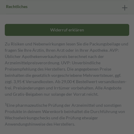
Rechtliches
Widerruf erklären
Zu Risiken und Nebenwirkungen lesen Sie die Packungsbeilage und
fragen Sie Ihre Ärztin, Ihren Arzt oder in Ihrer Apotheke. AVP:
Üblicher Apothekenverkaufspreis berechnet nach der
Arzneimittelpreisverordnung. UVP: Unverbindliche
Preisempfehlung des Herstellers. Die angegebenen Preise
beinhalten die gesetzlich vorgeschriebene Mehrwertsteuer, ggf.
zzgl. 3,95 € Versandkosten. Ab 29,00 € Bestell­wert versand­kosten­
frei. Preisänderungen und Irrtümer vorbehalten. Alle Angebote
und Gratis-Beigaben nur solange der Vorrat reicht.
1
Eine pharmazeutische Prüfung der Arzneimittel und sonstigen
Produkte in deinem Warenkorb beinhaltet die Durchführung von
Wechselwirkungschecks und die Prüfung etwaiger
Anwendungshinweise des Herstellers.